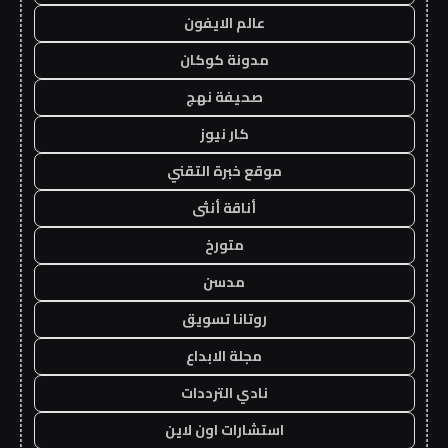
عالم الايفون
مدونة كوكان
صحيفة نهج
كار نيوز
موقع خبرة التقني
أناقة أنثى
متورخ
مدسن
روتانا تسويق
مجلة الابداع
نادي الترددات
استشارات اون لاين