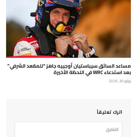
مساعد السائق سيباستيان أوجييه جاهز “للمقعد الشرفي”
بعد استدعاء WRC في اللحظة الأخيرة
يوليو 30, 2026
اترك تعليقاً