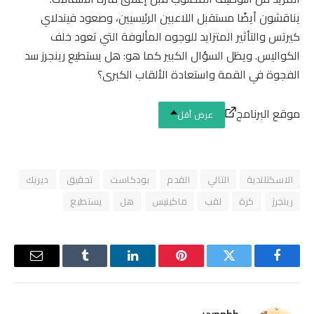
يناقشون أيضًا مستقبل اللاعبين الرئيسيين، وصعود فيندلاي
كيرتس والتأثير المتزايد للوجوه المألوفة التي تعود خلف
الكواليس. ويظل السؤال الكبير كما هو: هل يستطيع رينجرز سد
الفجوة في القمة واستعادة الألقاب الكبرى؟
موقع البرنامج
عرض أقل
الاسكتلندية
التالي
القدم
بودكاست
تحقيق
ديريك
رينجرز
كرة
لقب
ماكينيس
هل
يستطيع
فيسبوك
تويتر
بينتيريست
لينكدإن
Tumblr
البريد
الإلكترو