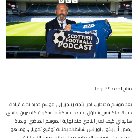
متاح لمدة 29 يوما
بعد موسم مضطرب آخر، يتجه رينجرز إلى موسم جديد تحت قيادة
ديريك ماكينيس بتفاؤل متجدد. يستكشف سكوت كاميرون وآندي
هاليداي كيف تغير النادي منذ نهاية الموسم الماضي، ولماذا
يمكن أن يكون لورانس شانكلاند بمثابة توقيع تحويلي، وما هو
المزيد من التوظيف المطلوب قبل إغلاق فترة الانتقالات.