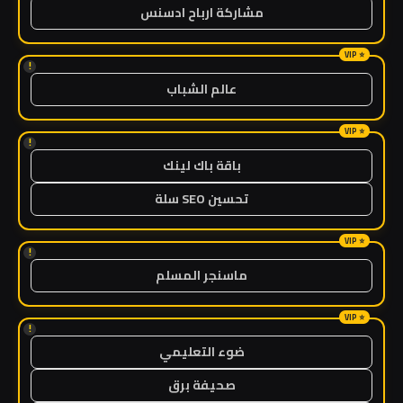
مشاركة ارباح ادسنس
!
عالم الشباب
!
باقة باك لينك
تحسين SEO سلة
!
ماسنجر المسلم
!
ضوء التعليمي
صحيفة برق