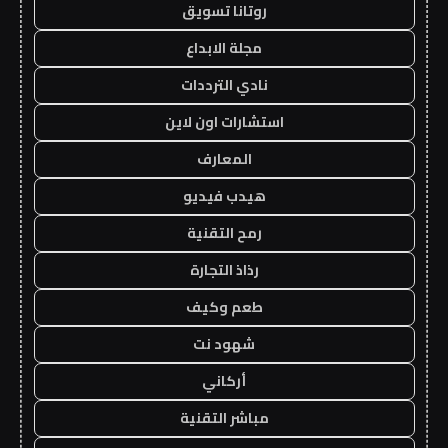
روتانا تسويق
مجلة الابداع
نادي الترددات
استشارات اون لاين
المعارف
هيدب فيديو
رمح التقنية
رذاذ التجارة
طعم وكيف
شهود نت
أركاني
مباشر التقنية