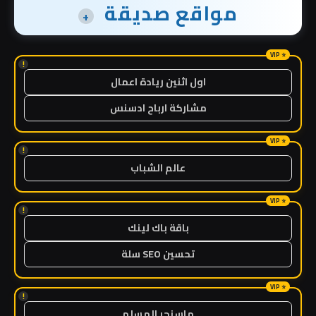
مواقع صديقة
+
!
اول اثنين ريادة اعمال
مشاركة ارباح ادسنس
!
عالم الشباب
!
باقة باك لينك
تحسين SEO سلة
!
ماسنجر المسلم