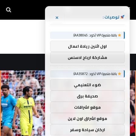
×
توصيات :
باقة متميزة VIP (كود: AA38045):
اول اثنين ريادة اعمال
مشاركة ارباح ادسنس
باقة متميزة VIP (كود: AA35872):
ضوء التعليمي
صحيفة برق
موقع اشراقات
موقع اشراق اون لاين
اركان سياحة وسفر