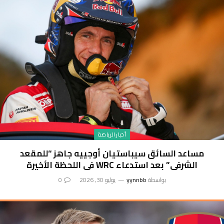
أخبار الرياضة
مساعد السائق سيباستيان أوجييه جاهز “للمقعد
الشرفي” بعد استدعاء WRC في اللحظة الأخيرة
بواسطة
yynnbb
يوليو 30, 2026
0