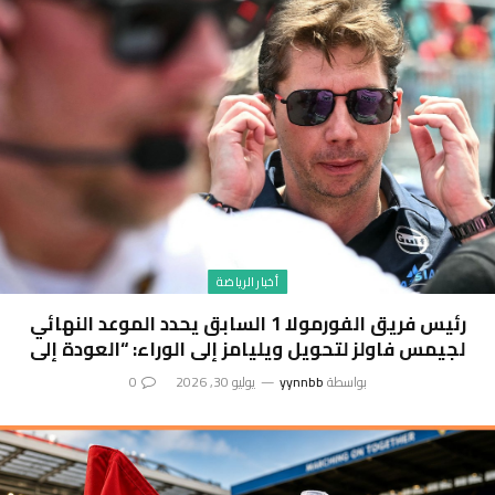
أخبار الرياضة
رئيس فريق الفورمولا 1 السابق يحدد الموعد النهائي
لجيمس فاولز لتحويل ويليامز إلى الوراء: “العودة إلى
الوراء”
بواسطة
yynnbb
يوليو 30, 2026
0