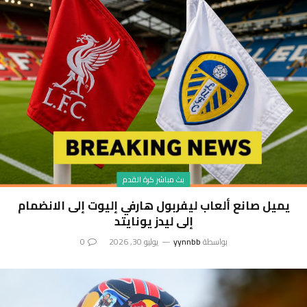
بث مباشر كرة القدم
يميل صانع ألعاب ليفربول هارفي إليوت إلى الانضمام
إلى ليدز يونايتد
بواسطة
yynnbb
يوليو 30, 2026
0