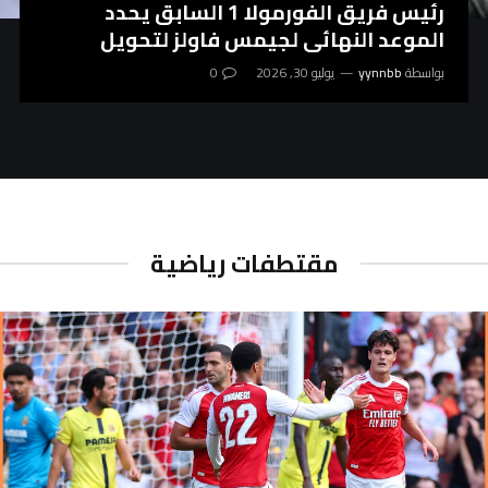
رئيس فريق الفورمولا 1 السابق يحدد
الموعد النهائي لجيمس فاولز لتحويل
ويليامز إلى الوراء: “العودة إلى الوراء”
بواسطة
yynnbb
يوليو 30, 2026
0
مقتطفات رياضية