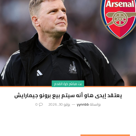
بث مباشر كرة القدم
يعتقد إيدي هاو أنه سيتم بيع برونو جيمارايش
بواسطة
yynnbb
يوليو 30, 2026
0