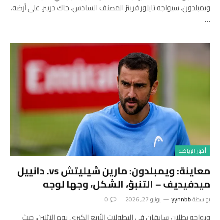
ويمبلدون، سيواجه تايلور فريتز المصنف السادس، جاك دريبر، على أرضه،
…
أخبار الرياضة
معاينة: ويمبلدون: مارين شيليتش vs. دانييل
ميدفيديف – التنبؤ، الشكل، وجهاً لوجه
بواسطة
yynnbb
يونيو 27, 2026
0
ويواجه بطلان سابقان في البطولات الأربع الكبرى يوم الاثنين، حيث