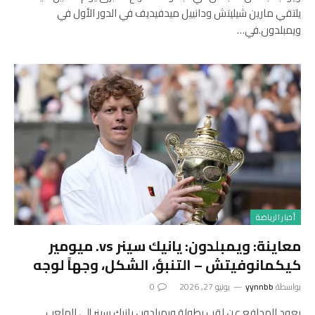
يلتقي مارين شيليتش ودانييل ميدفيديف في الدور الأول في
ويمبلدون.في…
أخبار الرياضة
معاينة: ويمبلدون: يانيك سينر vs. ميومير
كيكمانوفيتش – التنبؤ، الشكل، وجهاً لوجه
بواسطة
yynnbb
يونيو 27, 2026
0
يعود المدافع عن لقب بطولة ويمبلدون يانيك سينر إلى الملعب