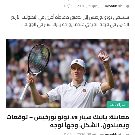
بواسطة
yynnbb
يونيو 29, 2026
0
سيسعى نونو بورخيس إلى تحقيق مفاجأة أخرى في البطولات الأربع
الكبرى في قرعة الفردي عندما يواجه يانيك سينر في الجولة…
أخبار الرياضة
معاينة: يانيك سينر vs. نونو بورخيس – توقعات
ويمبلدون، الشكل، وجهاً لوجه
بواسطة
yynnbb
يونيو 29, 2026
0