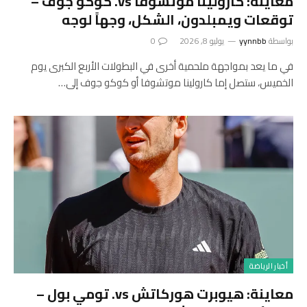
معاينة: كارولينا موتشوفا vs. كوكو جوف –
توقعات ويمبلدون، الشكل، وجهاً لوجه
بواسطة
yynnbb
يوليو 8, 2026
0
في ما يعد بمواجهة ملحمية أخرى في البطولات الأربع الكبرى يوم
الخميس، ستصل إما كارولينا موتشوفا أو كوكو جوف إلى…
أخبار الرياضة
معاينة: هيوبرت هوركاتش vs. تومي بول –