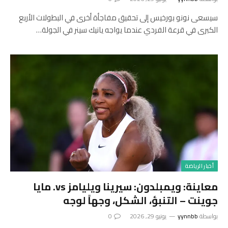
سيسعى نونو بورخيس إلى تحقيق مفاجأة أخرى في البطولات الأربع
الكبرى في قرعة الفردي عندما يواجه يانيك سينر في الجولة…
أخبار الرياضة
معاينة: ويمبلدون: سيرينا ويليامز vs. مايا
جوينت – التنبؤ، الشكل، وجهاً لوجه
بواسطة
yynnbb
يونيو 29, 2026
0