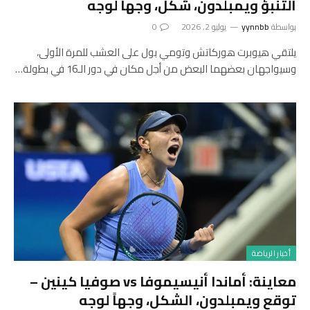
التنبؤ ويمبلدون، شكل، وجها لوجه
بواسطة
yynnbb
يوليو 2, 2026
0
يلتقي هيوبرت هوركاتش وتومي بول على العشب للمرة الأولى،
وسيواجهان بعضهما البعض من أجل مكان في دور الـ16 في بطولة…
أخبار الرياضة
معاينة: أماندا أنيسيموفا vs صوفيا كينين –
توقع ويمبلدون، الشكل، وجهاً لوجه