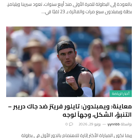
بالعودة إلى البطولة للمرة الأولى منذ أربع سنوات، تعود سيرينا ويليامز،
بطلة ويمبلدون سبع مرات والفائزة بـ 23 لقبًا في…
أخبار الرياضة
معاينة: ويمبلدون: تايلور فريتز ضد جاك دريبر –
التنبؤ، الشكل، وجهاً لوجه
بواسطة
yynnbb
يونيو 29, 2026
0
ربما تكون المباراة الأكثر إثارة للاهتمام بالدور الأول في بطولة