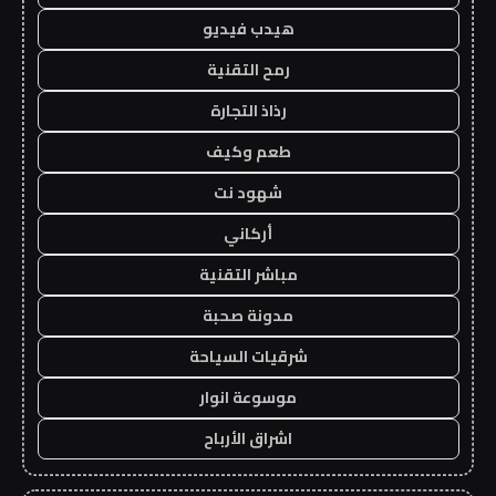
هيدب فيديو
رمح التقنية
رذاذ التجارة
طعم وكيف
شهود نت
أركاني
مباشر التقنية
مدونة صحبة
شرقيات السياحة
موسوعة انوار
اشراق الأرباح