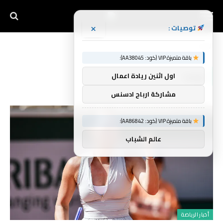
×
توصيات :
الرئيسية
لوجه
»
باقة متميزة VIP (كود: AA38045):
لوجه
اول اثنين ريادة اعمال
مشاركة ارباح ادسنس
باقة متميزة VIP (كود: AA86842):
عالم الشباب
أخبار الرياضة