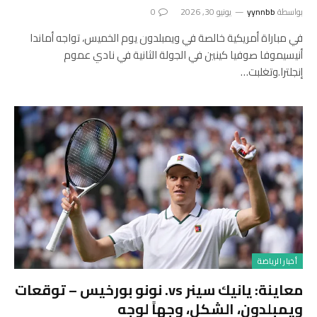
بواسطة
yynnbb
يونيو 30, 2026
0
في مباراة أمريكية خالصة في ويمبلدون يوم الخميس، تواجه أماندا
أنيسيموفا صوفيا كينين في الجولة الثانية في نادي عموم
إنجلترا.وتغلبت…
أخبار الرياضة
معاينة: يانيك سينر vs. نونو بورخيس – توقعات
ويمبلدون، الشكل، وجهاً لوجه