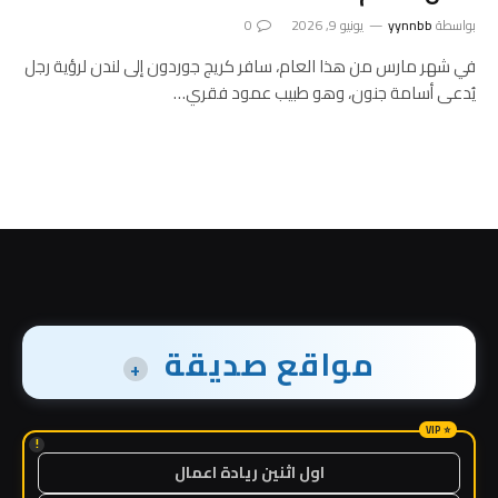
بواسطة
yynnbb
يونيو 9, 2026
0
في شهر مارس من هذا العام، سافر كريج جوردون إلى لندن لرؤية رجل
يُدعى أسامة جنون، وهو طبيب عمود فقري…
مواقع صديقة
+
!
اول اثنين ريادة اعمال