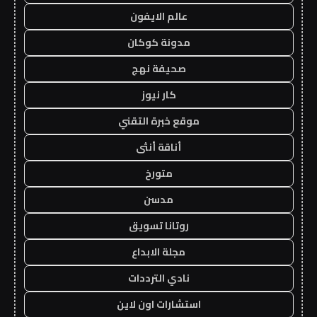
عالم الايفون
مدونة كوكان
صحيفة نهج
كار نيوز
موقع خبرة التقني
أناقة أنثى
متورخ
مدسن
روتانا تسويق
مجلة الابداع
نادي الترددات
استشارات اون لاين