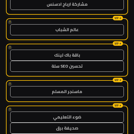
مشاركة ارباح ادسنس
!
عالم الشباب
!
باقة باك لينك
تحسين SEO سلة
!
ماسنجر المسلم
!
ضوء التعليمي
صحيفة برق