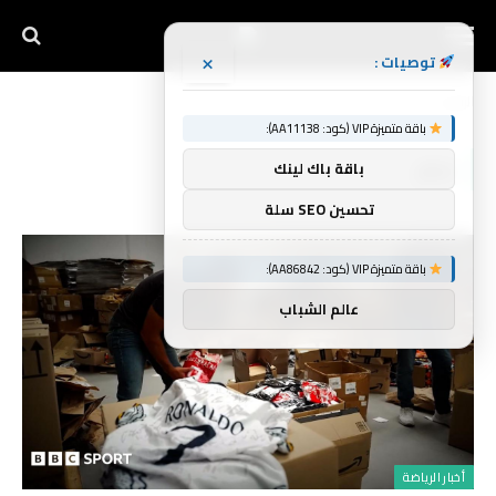
×
توصيات :
الرئيسية
خطر
»
باقة متميزة VIP (كود: AA11138):
خطر
باقة باك لينك
تحسين SEO سلة
باقة متميزة VIP (كود: AA86842):
عالم الشباب
أخبار الرياضة