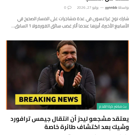
بواسطة
yynnbb
يوليو 27, 2026
0
شارك نوح غراغسون في عدة مشاجرات على المسار الصحيح في
الأسابيع الأخيرة، أبرزها عندما أثار غضب سائق الفورمولا 1 السابق…
بث مباشر كرة القدم
يعتقد مشجعو ليدز أن انتقال جيمس ترافورد
وشيك بعد اكتشاف طائرة خاصة