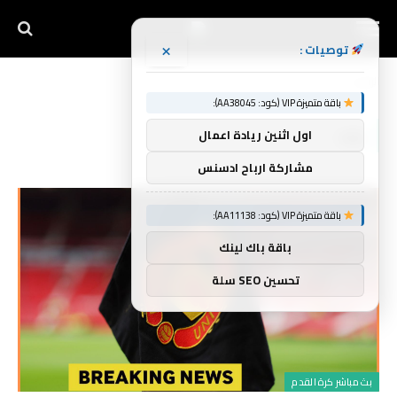
×
توصيات :
الرئيسية
بعد
»
باقة متميزة VIP (كود: AA38045):
بعد
اول اثنين ريادة اعمال
مشاركة ارباح ادسنس
باقة متميزة VIP (كود: AA11138):
باقة باك لينك
تحسين SEO سلة
بث مباشر كرة القدم