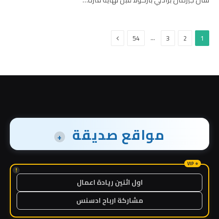
التالي
…
54
3
2
1
مواقع صديقة
+
!
اول اثنين ريادة اعمال
مشاركة ارباح ادسنس