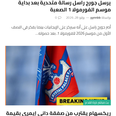
يرسل جورج راسل رسالة متحدية بعد بداية
موسم الفورمولا 1 الصعبة
بواسطة
yynnbb
يوليو 28, 2026
0
أصر جورج راسل على أنه سيركز على الإيجابيات بينما يفكر في النصف
الأول من موسم 2026 للفورمولا 1، بعد حصوله…
بث مباشر كرة القدم
ريكسهام يقترب من صفقة داني إيمري بقيمة