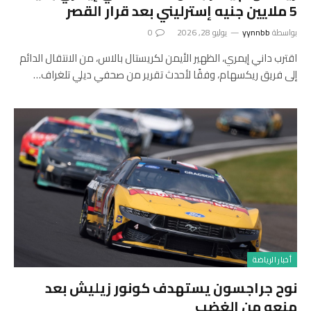
5 ملايين جنيه إسترليني بعد قرار القصر
بواسطة
yynnbb
يوليو 28, 2026
0
اقترب داني إيمري، الظهير الأيمن لكريستال بالاس، من الانتقال الدائم
إلى فريق ريكسهام، وفقًا لأحدث تقرير من صحفي ديلي تلغراف…
أخبار الرياضة
نوح جراجسون يستهدف كونور زيليش بعد
منعه من الغضب