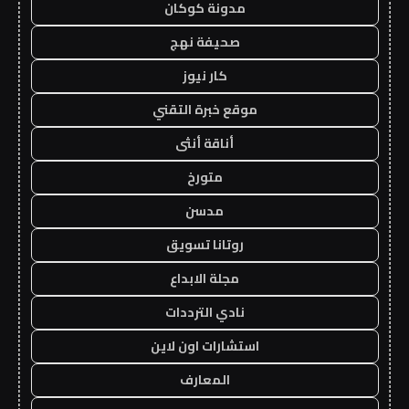
مدونة كوكان
صحيفة نهج
كار نيوز
موقع خبرة التقني
أناقة أنثى
متورخ
مدسن
روتانا تسويق
مجلة الابداع
نادي الترددات
استشارات اون لاين
المعارف