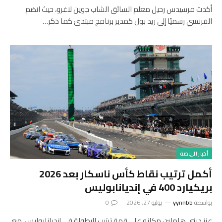
أكدت مرسيدس رحيل معلم السائق الشاب جوين لاغرو، حيث انضم
الفرنسي رسميًا إلى ريد بول كمدير برنامج مبتدئ كما ذكر…
أخبار الرياضة
أكمل ترتيب نقاط كأس ناسكار بعد 2026
بريكيارد 400 في إنديانابوليس
بواسطة
yynnbb
يوليو 27, 2026
0
عزز ديني هاملين مكانه على قمة ترتيب البطولة في إنديانابوليس، مع