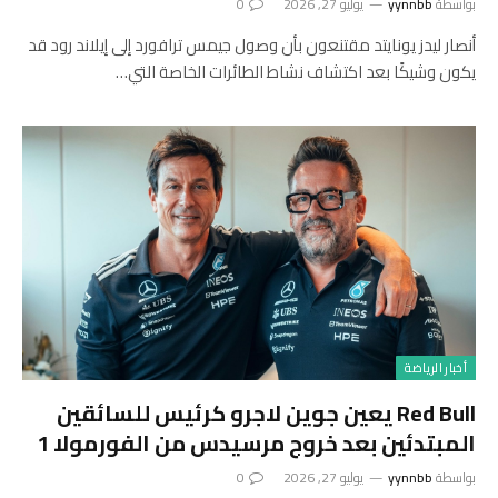
بواسطة
yynnbb
يوليو 27, 2026
0
أنصار ليدز يونايتد مقتنعون بأن وصول جيمس ترافورد إلى إيلاند رود قد
يكون وشيكًا بعد اكتشاف نشاط الطائرات الخاصة التي…
أخبار الرياضة
Red Bull يعين جوين لاجرو كرئيس للسائقين
المبتدئين بعد خروج مرسيدس من الفورمولا 1
بواسطة
yynnbb
يوليو 27, 2026
0