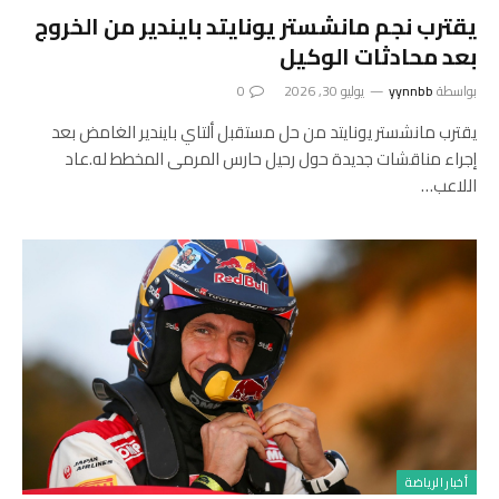
يقترب نجم مانشستر يونايتد بايندير من الخروج
بعد محادثات الوكيل
بواسطة
yynnbb
يوليو 30, 2026
0
يقترب مانشستر يونايتد من حل مستقبل ألتاي بايندير الغامض بعد
إجراء مناقشات جديدة حول رحيل حارس المرمى المخطط له.عاد
اللاعب…
أخبار الرياضة