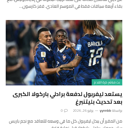
بقاء أربعة سباقات فقط في الموسم العادي. قفز كارسون…
بث مباشر كرة القدم
يستعد ليفربول لدفعة برادلي باركولا الكبرى
بعد تحديث بليتنبرغ
بواسطة
yynnbb
يوليو 26, 2026
0
من المقرر أن يبذل ليفربول كل ما في وسعه للتعاقد مع نجم باريس
سان جيرمان برادلي باركولا قبل نهاية فترة…