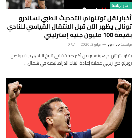
أخبار الرياضة
أخبار نقل توتنهام: التحديث الطبي لساندرو
تونالي يظهر الآن قبل الانتقال القياسي للنادي
بقيمة 100 مليون جنيه إسترليني
بواسطة
yynnbb
يوليو 2, 2026
0
يقترب توتنهام هوتسبير من أكبر صفقة في تاريخ النادي حيث يواصل
روبرتو دي زيربي عملية إعادة البناء الدراماتيكية في شمال…