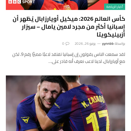
أخبار الرياضة
كأس العالم 2026: ميكيل أويارزابال يُظهر أن
إسبانيا أكثر من مجرد لامين يامال – سيزار
أزبيليكويتا
بواسطة
yynnbb
يونيو 26, 2026
0
لقد سمعت الناس يقولون إن إسبانيا تفتقد لاعبًا مميزًا رقم 9، لكن
مع أويارزابال، لدينا لاعب نعرف أنه قادر على…