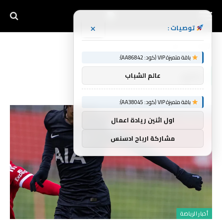
×
توصيات :
الرئيسية
يظهر
»
باقة متميزة VIP (كود: AA86842):
يظهر
عالم الشباب
باقة متميزة VIP (كود: AA38045):
اول اثنين ريادة اعمال
مشاركة ارباح ادسنس
أخبار الرياضة