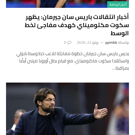
أخبار الرياضة
أخبار انتقالات باريس سان جيرمان: يظهر
سكوت مكتوميناي كهدف مفاجئ لخط
الوسط
بواسطة
yynnbb
يونيو 22, 2026
0
يدرس باريس سان جيرمان خطوة مفاجئة للاعب خط وسط نابولي
واسكتلندا سكوت ماكتوميناي، مع قيام بطل أوروبا مرتين أيضًا
بمراقبة…