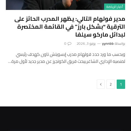
أخبار الرياضة
مدير فولهام التالي: يظهر المدرب الحائز على
الترقية “بشكل بارز” في القائمة المختصرة
لبدائل ماركو سيلفا
بواسطة
yynnbb
يونيو 3, 2026
0
وبحسب ما ورد حدد فولهام مدرب إبسويتش تاون كهدف رئيسي
لمنصبه الإداري الشاغر.يبحث فريق الكوتجرز عن مدير جديد لأول مرة…
التالي
2
1