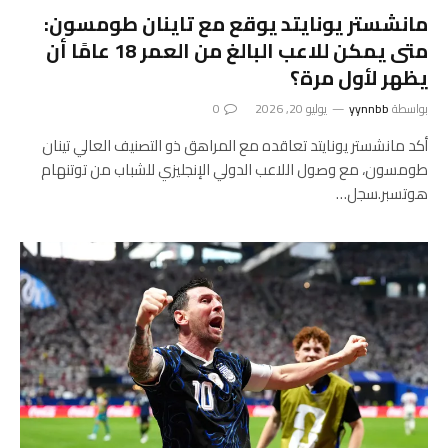
مانشستر يونايتد يوقع مع تاينان طومسون:
متى يمكن للاعب البالغ من العمر 18 عامًا أن
يظهر لأول مرة؟
بواسطة
yynnbb
يوليو 20, 2026
0
أكد مانشستر يونايتد تعاقده مع المراهق ذو التصنيف العالي تينان
طومسون، مع وصول اللاعب الدولي الإنجليزي للشباب من توتنهام
هوتسبر.سجل…