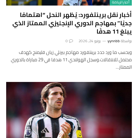
أخبار الرياضة
أخبار نقل برينتفورد: يُظهر النحل “اهتمامًا
جديًا” بمهاجم الدوري الإنجليزي الممتاز الذي
يبلغ 11 هدفًا
بواسطة
yynnbb
يونيو 24, 2026
0
وبحسب ما ورد حدد برينتفورد مهاجم بيرنلي زيان فليمنج كهدف
محتمل للانتقالات.وسجل الهولندي 11 هدفا في 29 مباراة بالدوري
الممتاز…