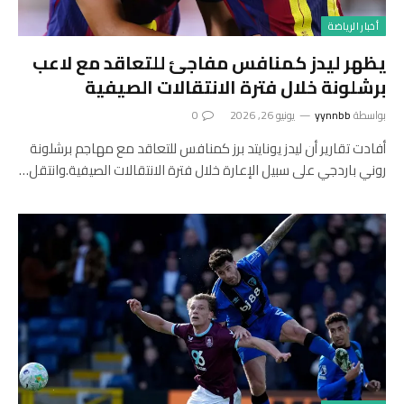
أخبار الرياضة
يظهر ليدز كمنافس مفاجئ للتعاقد مع لاعب
برشلونة خلال فترة الانتقالات الصيفية
بواسطة
yynnbb
يونيو 26, 2026
0
أفادت تقارير أن ليدز يونايتد برز كمنافس للتعاقد مع مهاجم برشلونة
روني باردجي على سبيل الإعارة خلال فترة الانتقالات الصيفية.وانتقل…