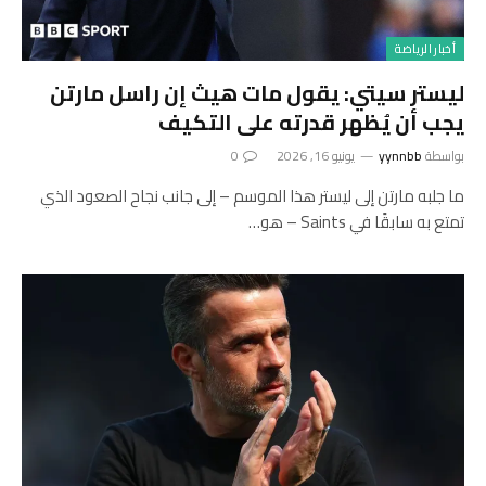
أخبار الرياضة
ليستر سيتي: يقول مات هيث إن راسل مارتن
يجب أن يُظهر قدرته على التكيف
بواسطة
yynnbb
يونيو 16, 2026
0
ما جلبه مارتن إلى ليستر هذا الموسم – إلى جانب نجاح الصعود الذي
تمتع به سابقًا في Saints – هو…