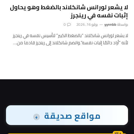
لا يشعر لورانس شانكلاند بالضغط وهو يحاول
إثبات نفسه في رينجرز
بواسطة
yynnbb
يوليو 16, 2026
0
لا يشعر لورانس شانكلاند “بالضغط الكبير” لتأسيس نفسه في رينجرز
لأنه “أراد دائمًا إثبات نفسه”.وانضم شانكلاند إلى رينجرز قادما من…
مواقع صديقة
+