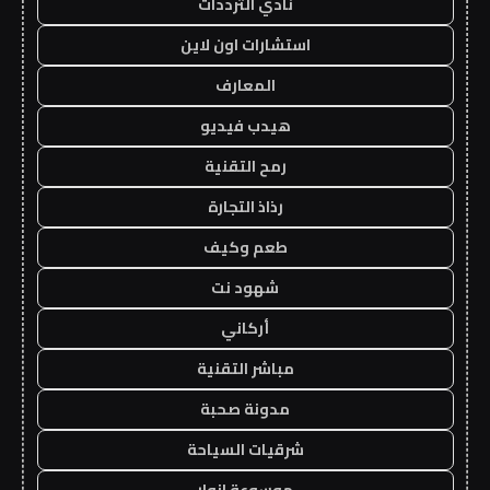
نادي الترددات
استشارات اون لاين
المعارف
هيدب فيديو
رمح التقنية
رذاذ التجارة
طعم وكيف
شهود نت
أركاني
مباشر التقنية
مدونة صحبة
شرقيات السياحة