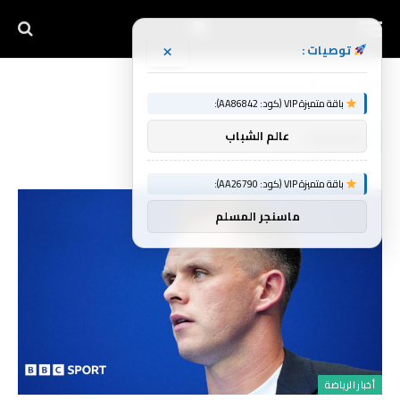
×
توصيات :
الرئيسية
بالضغط
»
باقة متميزة VIP (كود: AA86842):
بالضغط
عالم الشباب
باقة متميزة VIP (كود: AA26790):
ماسنجر المسلم
أخبار الرياضة