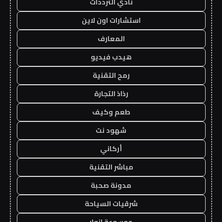
نادي الترددات
استشارات اون لاين
المعارف
هيدب فيديو
رمح التقنية
رذاذ التجارة
طعم وكيف
شهود نت
أركاني
مباشر التقنية
مدونة صحبة
شرقيات السياحة