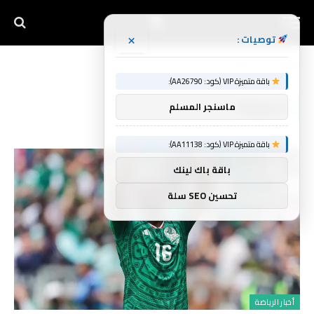
×
توصيات :
الرئيسية
الحقيقة
»
باقة متميزة VIP (كود: AA26790):
الحقيقة
ماسنجر المسلم
باقة متميزة VIP (كود: AA11138):
باقة باك لينك
تحسين SEO سلة
أخبار الرياضة