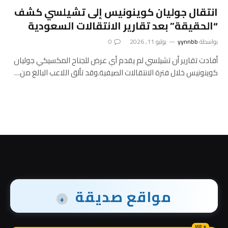
انتقال جوليان كوينونيس إلى تشيلسي كشف
“الحقيقة” بعد تقارير الانتقالات السعودية
بواسطة
yynnbb
يوليو 11, 2026
0
أفادت تقارير أن تشيلسي لم يقدم أي عرض للجناح المكسيكي جوليان
كوينونيس خلال فترة الانتقالات الصيفية.وقد تألق اللاعب البالغ من…
مواقع صديقة
+