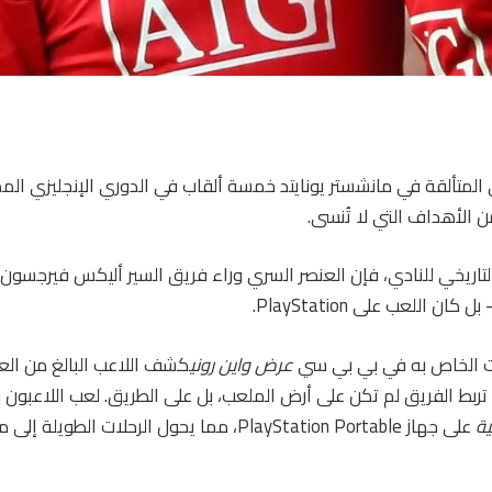
 المتألقة في مانشستر يونايتد خمسة ألقاب في الدوري الإنجليزي الممت
من الأهداف التي لا تُنسى.
لتاريخي للنادي، فإن العنصر السري وراء فريق السير أليكس فيرجسون
ان اللعب على PlayStation.
ت الخاص به في بي بي سي
عرض واين روني
ي تربط الفريق لم تكن على أرض الملعب، بل على الطريق. لعب اللاعبون ب
ية
على جهاز PlayStation Portable، مما يحول الرحلات ال