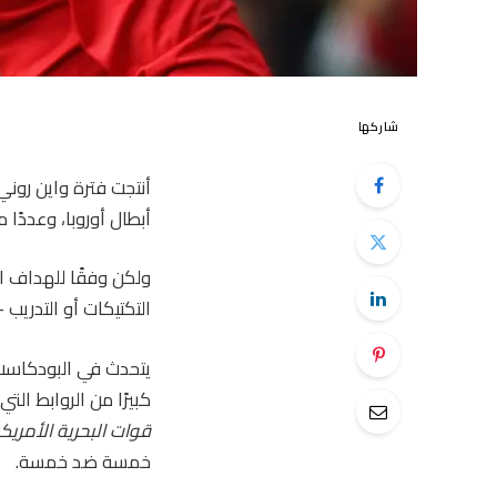
شاركها
أنتجت فترة واين روني
أبطال أوروبا، وعددًا 
ولكن وفقًا للهداف ا
التكتيكات أو التدريب – بل ك
يتحدث في البودكاس
كبيرًا من الروابط الت
قوات البحرية الأمريك
خمسة ضد خمسة.