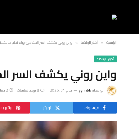
الرئيسية
أخبار الرياضة
واين روني يكشف السر المفاجئ وراء نجاح مانشستر ي
»
»
أخبار الرياضة
واين روني يكشف السر الم
بواسطة
yynnbb
مايو 31, 2026
لا توجد تعليقات
2 دقائق
فيسبوك
تويتر
بينتيري