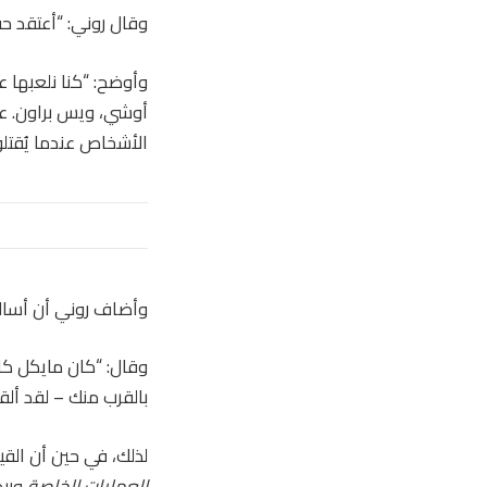
وقال روني: “أعتقد حقًا أن جزءًا
أوشي، ويس براون. علي
الأشخاص عندما يُقتلون،
وأضاف روني أن أسالي
وقال: “كان مايكل كار
بالقرب منك – لقد ألق
لذلك، في حين أن القي
العمليات الخاصة