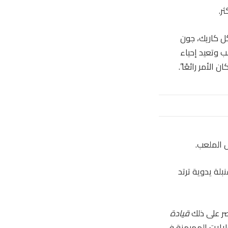
ئرة، في حافلة الفريق”. “سيكون أنا، ريو [Ferdinand]، مايكل كاريك، جون
ب وتعيد إحياء
 الأمر رائعًا”.
 الملعب.
بلة يدوية ترتد
صر على ذلك
قيادة
كثر السلالات المهيمنة في