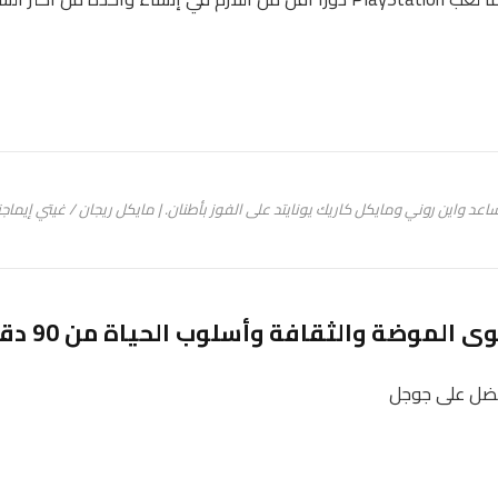
اعد واين روني ومايكل كاريك يونايتد على الفوز بأطنان. | مايكل ريجان / غيتي إيماجز
 الموضة والثقافة وأسلوب الحياة من 90 دقيقة
ضل على
جوجل