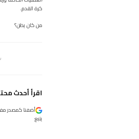
كرة القدم.
من كان يظن؟
س
اقرأ أحدث محتوى
أضفنا كمصدر مف
يتبع