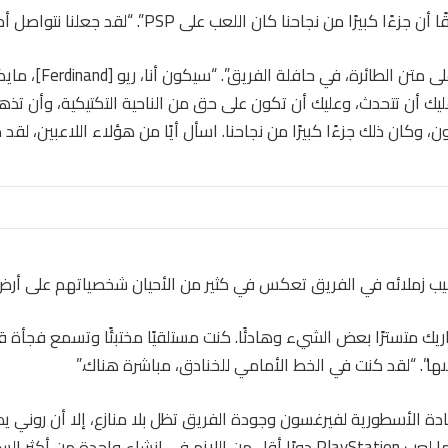
 كبيرًا من نجاحنا كان اللعب على PSP”. “لقد جعلنا نتواصل أكثر.
وأوضح: “كنا نلعبها على متن الطا
ك أن تتحدث، وعليك أن تكون على حق من الناحية التكتيكية، وأن تذه
 وكان ذلك جزءًا كبيرًا من نجاحنا. اسأل أيًا من هؤلاء اللاعبين، لقد كان
ب زملائه في الفريق تعكس في كثير من الأحيان شخصياتهم على أرض
يك متسترًا بعض الشيء وهادئًا. كنت مستلقيًا مختبئًا وتسمع فجأة قن
ىها”. “لقد كنت في الخط الأمامي للخنادق، مباشرة هناك.”
ادة الأسطورية لفيرغسون وجودة الفريق تظل بلا منازع، إلا أن روني ي
وربما لعب PlayStation دورًا أقل من اللازم في إنشاء واحدة من أ