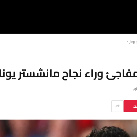
ونايتد
فاجئ وراء نجاح مانشستر يونا
ست