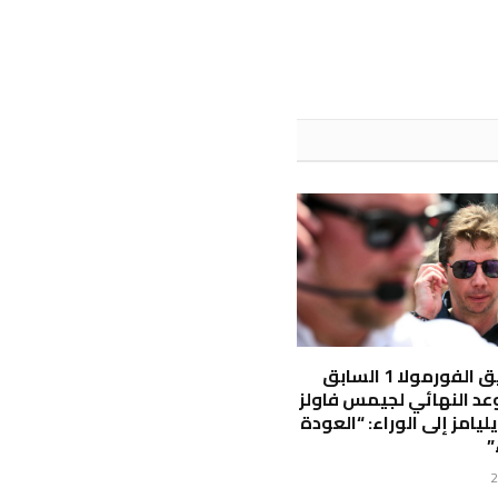
رئيس فريق الفورمولا 1 السابق
عد النهائي لجيمس فاولز
يامز إلى الوراء: “العودة
”