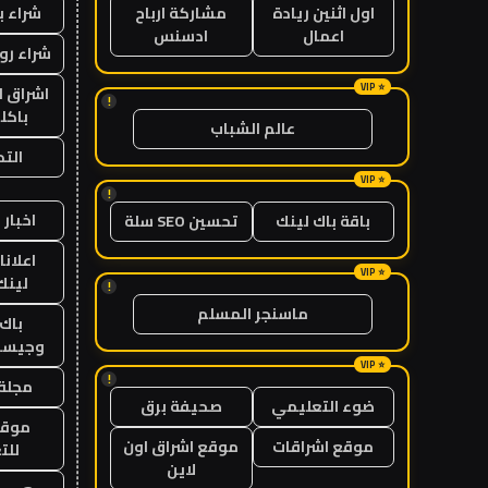
شراء ب
اول اثنين ريادة
مشاركة ارباح
اعمال
ادسنس
شراء رو
اشراق ل
!
باكل
عالم الشباب
الت
!
اخبار 
باقة باك لينك
تحسين SEO سلة
اعلانا
لينك 26
!
ماسنجر المسلم
باك 
وجيست
!
مجلة 
ضوء التعليمي
صحيفة برق
موقع
موقع اشراقات
موقع اشراق اون
للت
لاين