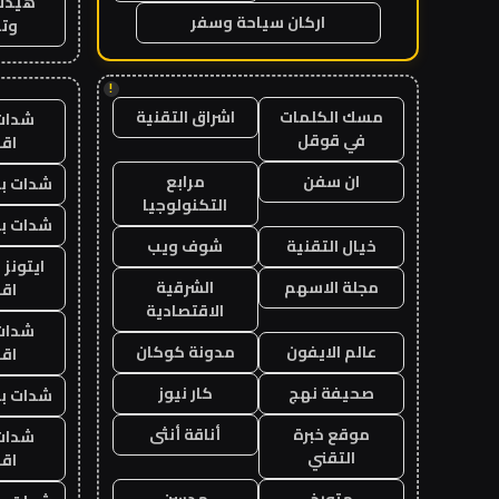
هيدب
اركان سياحة وسفر
وتر
!
مسك الكلمات
اشراق التقنية
شدات
في قوقل
اق
ان سفن
مرابع
شدات بب
التكنولوجيا
شدات بب
خيال التقنية
شوف ويب
ايتونز
مجلة الاسهم
الشرقية
اق
الاقتصادية
شدات
عالم الايفون
مدونة كوكان
اق
صحيفة نهج
كار نيوز
شدات بب
موقع خبرة
أناقة أنثى
شدات
التقني
اق
متورخ
مدسن