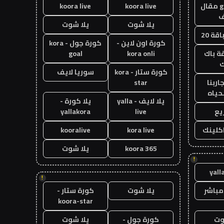
guest post مقال
koora live
koora live
يلا شوت
يلا شوت
قة 20
كورة اون لاين -
كورة جول - kora
ة باك
kora onli
goal
ك
كورة ستار - kora
سوريا لايف
اربنا
star
حياه
يلا لايف - yalla
يلا كورة -
يع
live
yallakora
اكلينك
kora live
kooralive
koora 365
يلا شوت
!
yall
!
مباشر
يلا شوت
كورة ستار -
koora-star
وت
كورة جول -
يلا شوت