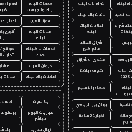
اك لينك
شراء باك لينك
خدمات الباك
لينك والجيست
ضيف
ابط نصية
باقات باك لينك
سوق العرب
باك لينك با
نك، شراء
اعلانات الباك
ينكات
لينك
اعلانات الباك
أقوى باق
لينك
لين
دريس
اشراق العالم
عالم كبير
خدمات با كلينك
موقع تج
2026
تجارب ال
الرياضة
منتدى الاشراق
ديوان العرب
مشار
ت الباك
شوف رياضة
20
اعلانات باك لينك
اعلانات ب
لينك
مصادر التعليم
 بوست
يلا شوت
a shoot
تقنية
يو ان بي الرياضي
مباريات اليوم
برشلونة 
 حالة
اخبار 24 ساعة
مباشر
عليم
ريال مدريد
يلا ش