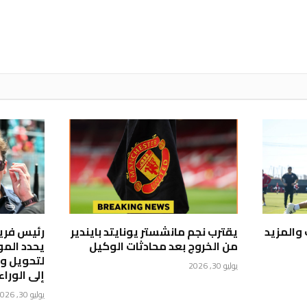
 والمزيد
يقترب نجم مانشستر يونايتد بايندير
من الخروج بعد محادثات الوكيل
يحدد المو
لتحويل ويل
يوليو 30, 2026
إلى الوراء
يوليو 30, 2026