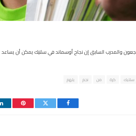
جعون والمدرب السابق إن نجاح أوسماند في سلتيك يمكن أن يساعد الآ
سلتيك
كرة
من
نجم
يلهم
فيسبوك
تويتر
بينتيريست
ل