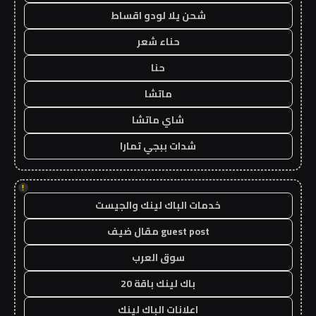
شحن يلا لودو اقساط
حناء شعر
حنا
ماتشا
شاي ماتشا
شدات ببجي تمارا
!
خدمات الباك لينك والجيست
guest post مقال ضيف
سوق العرب
باك لينك باقة 20
اعلانات الباك لينك