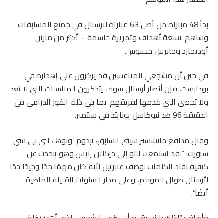
بدأ 48 مباراة من أصل 63 مباراة لآرسنال في جميع المسابقات
وساهم بتسعة أهداف وتمريرة حاسمة – أكثر من مارتن
أوديجارد وجابرييل جيسوس.
في حين أن مشجعي المنافسين قد يركزون على إهداره في
بودابست، فإن أنصار أرسنال سوف يتذكرون المناسبات التي لا تعد
ولا تحصى التي قدمها لفريقهم، بما في ذلك الفوز الدرامي في
الدقيقة 96 ضد نيوكاسل يونايتد في سبتمبر.
وقال مدافع مانشستر سيتي السابق، نيدوم أونوها، لبي بي سي
سبورت: “لقد استمعت للتو إلى ديكلان رايس وهو يتحدث عن
كيفية نفاد الكلمات لوصف غابرييل لأنه كان مهمًا جدًا وجيدًا جدًا
لأرسنال طوال الموسم، وعلى مدار السنوات القليلة الماضية
أيضًا”.
وأضاف: “لذلك بالنسبة له أن يكون الشخص الذي أهدر ركلة