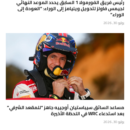
رئيس فريق الفورمولا 1 السابق يحدد الموعد النهائي
لجيمس فاولز لتحويل ويليامز إلى الوراء: “العودة إلى
الوراء”
يوليو 30, 2026
مساعد السائق سيباستيان أوجييه جاهز “للمقعد الشرفي”
بعد استدعاء WRC في اللحظة الأخيرة
يوليو 30, 2026