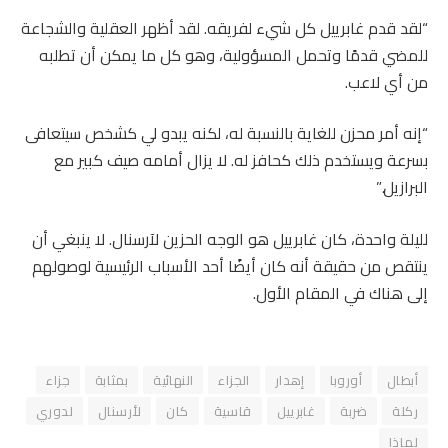
“لقد قدم غابرييل كل شيء لفريقه. لقد أظهر العقلية والشجاعة
للمضي قدمًا وتحمل المسؤولية، وهو كل ما يمكن أن تطلبه
من أي لاعب.
“إنه أمر محزن للغاية بالنسبة له، لكنه يبدو لي كشخص سيتعافى
بسرعة ويستخدم ذلك كحافز له. لا يزال أمامه صيف كبير مع
البرازيل.”
لليلة واحدة، كان غابرييل هو الوجه الحزين لآرسنال. لا ينبغي أن
ينتقص من حقيقة أنه كان أيضًا أحد الأسباب الرئيسية لوصولهم
إلى هناك في المقام الأول.
أبطال
أوروبا
إهدار
الجزاء
النهائية
بمثابة
جزاء
ركلة
ضربة
غابرييل
قاسية
كان
لأرسنال
لدوري
لماذا