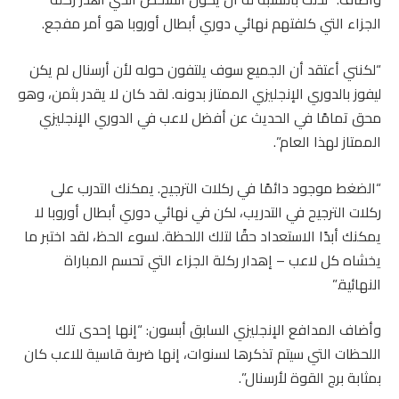
الجزاء التي كلفتهم نهائي دوري أبطال أوروبا هو أمر مفجع.
“لكنني أعتقد أن الجميع سوف يلتفون حوله لأن أرسنال لم يكن
ليفوز بالدوري الإنجليزي الممتاز بدونه. لقد كان لا يقدر بثمن، وهو
محق تمامًا في الحديث عن أفضل لاعب في الدوري الإنجليزي
الممتاز لهذا العام”.
“الضغط موجود دائمًا في ركلات الترجيح. يمكنك التدرب على
ركلات الترجيح في التدريب، لكن في نهائي دوري أبطال أوروبا لا
يمكنك أبدًا الاستعداد حقًا لتلك اللحظة. لسوء الحظ، لقد اختبر ما
يخشاه كل لاعب – إهدار ركلة الجزاء التي تحسم المباراة
النهائية.”
وأضاف المدافع الإنجليزي السابق أبسون: “إنها إحدى تلك
اللحظات التي سيتم تذكرها لسنوات، إنها ضربة قاسية للاعب كان
بمثابة برج القوة لأرسنال”.