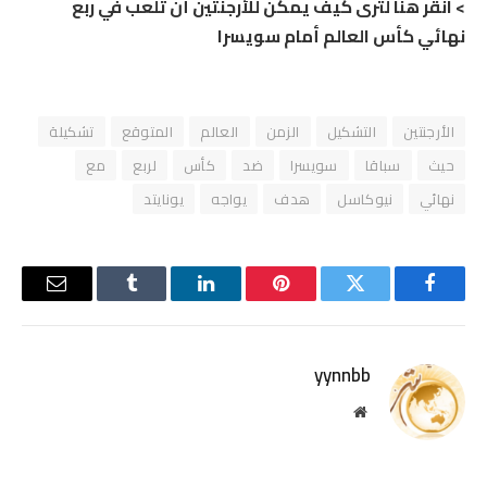
> انقر هنا لترى كيف يمكن للأرجنتين أن تلعب في ربع
نهائي كأس العالم أمام سويسرا
الأرجنتين
التشكيل
الزمن
العالم
المتوقع
تشكيلة
حيث
سباقا
سويسرا
ضد
كأس
لربع
مع
نهائي
نيوكاسل
هدف
يواجه
يونايتد
فيسبوك
تويتر
بينتيريست
لينكدإن
Tumblr
البريد
الإلكترو
yynnbb
موقع
الويب