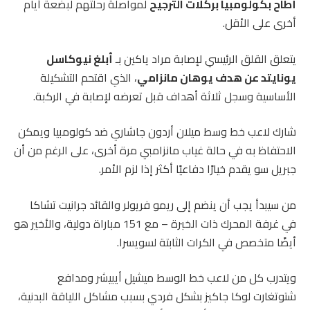
أطاح بكولومبيا بركلات الترجيح
لمواصلة رحلتهم لبضعة أيام
أخرى على الأقل.
يتعلق القلق الرئيسي لإصابة مراد ياكين بـ
أبلغ نيوكاسل
يونايتد عن هدف يوهان مانزامي
، الذي اقتحم التشكيلة
الأساسية وسجل ثلاثة أهداف قبل تعرضه لإصابة في الركبة.
شارك لاعب خط وسط ميلان أردون جاشاري ضد كولومبيا ويمكن
الاحتفاظ به في حالة غياب مانزامبي مرة أخرى، على الرغم من أن
جبريل سو يقدم خيارًا دفاعيًا أكثر إذا لزم الأمر.
من سيبدأ يجب أن ينضم إلى ريمو فريولر والقائد جرانيت تشاكا
في غرفة المحرك ذات الخبرة – مع 151 مباراة دولية، والأخير هو
أيضًا متخصص في الكرات الثابتة لسويسرا.
ويتدرب كل من لاعب خط الوسط ميشيل أيبيشر ومدافع
شتوتغارت لوكا جاكيز بشكل فردي بسبب مشاكل اللياقة البدنية،