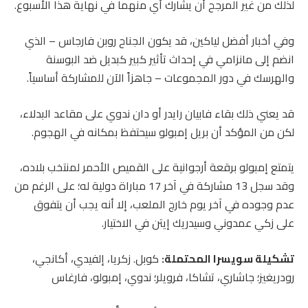
لذلك من غير المرجح أن يشارك أي منهما في نهاية هذا الأسبوع.
وفي أخبار أفضل لياكين، قد يكون الجناح روبن فارجاس – الذي
انضم إلى مانزامي في إحداث تأثير كبير كبديل ضد البوسنة
والهرسك في دور المجموعات – جاهزاً الآن للمشاركة أساسياً.
قد يعني ذلك بقاء فابيان رايدر أو دان ندوي على مقاعد البدلاء،
لكن من المؤكد أن بريل إمبولو سيحتفظ بمكانه في الهجوم.
يتمتع إمبولو برقعة أرجوانية على القميص الأحمر لمنتخب بلاده،
وقد سجل 13 مشاركة في آخر 17 مباراة دولية له؛ على الرغم من
عدم وجوده في آخر يوم خارج الملعب، إلا أنه يجب أن يتفوق
على زكي عمدوني وسيدريك إيتن في الاختيار.
تشكيلة سويسرا المحتملة:
كوبل. زكريا، إلفيدي، أكانجي،
رودريغيز؛ جاشاري، تشاكا، فرويلر؛ ندوي، إمبولو، فارغاس