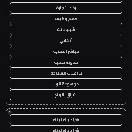
رذاذ التجارة
طعم وكيف
شهود نت
أركاني
مباشر التقنية
مدونة صحبة
شرقيات السياحة
موسوعة انوار
اشراق الأرباح
!
شراء باك لينك
شراء باك لينك