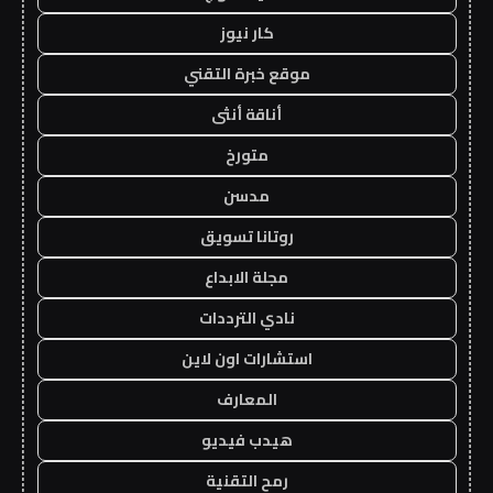
كار نيوز
موقع خبرة التقني
أناقة أنثى
متورخ
مدسن
روتانا تسويق
مجلة الابداع
نادي الترددات
استشارات اون لاين
المعارف
هيدب فيديو
رمح التقنية