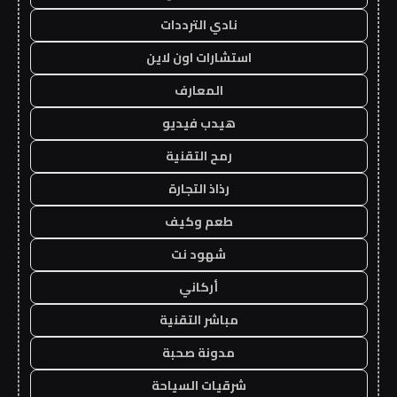
نادي الترددات
استشارات اون لاين
المعارف
هيدب فيديو
رمح التقنية
رذاذ التجارة
طعم وكيف
شهود نت
أركاني
مباشر التقنية
مدونة صحبة
شرقيات السياحة