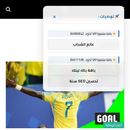
×
توصيات :
الرئيسية
يستغل
»
باقة متميزة VIP (كود: AA86842):
يستغل
عالم الشباب
باقة متميزة VIP (كود: AA11138):
باقة باك لينك
تحسين SEO سلة
أخبار الرياضة