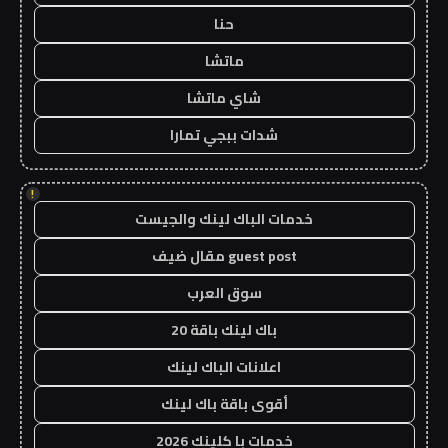
حنا
ماتشا
شاي ماتشا
شدات ببجي تمارا
!
خدمات الباك لينك والجيست
guest post مقال ضيف
سوق العرب
باك لينك باقة 20
اعلانات الباك لينك
أقوى باقة باك لينك
خدمات با كلينك 2026