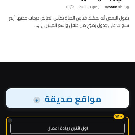
بواسطة
yynnbb
يونيو 1, 2026
0
يقول البعض أنه يمكنك قياس الحياة بكأس العالم. درجات مدتها أربع
سنوات على جدول زمني من طفل واسع العينين إلى…
مواقع صديقة
+
!
اول اثنين ريادة اعمال