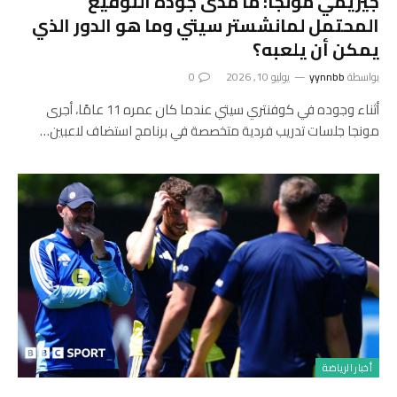
جيريمي مونجا: ما مدى جودة التوقيع
المحتمل لمانشستر سيتي وما هو الدور الذي
يمكن أن يلعبه؟
بواسطة
yynnbb
يوليو 10, 2026
0
أثناء وجوده في كوفنتري سيتي عندما كان عمره 11 عامًا، أجرى
مونجا جلسات تدريب فردية متخصصة في برنامج استضاف لاعبين…
أخبار الرياضة