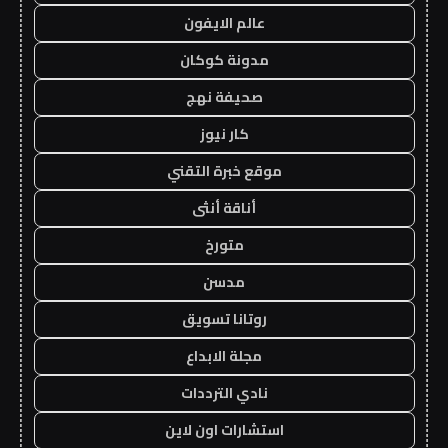
عالم الايفون
مدونة كوكان
صحيفة نهج
كار نيوز
موقع خبرة التقني
أناقة أنثى
متورخ
مدسن
روتانا تسويق
مجلة الابداع
نادي الترددات
استشارات اون لاين