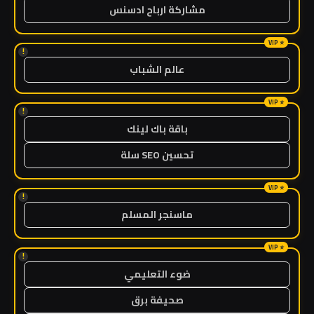
مشاركة ارباح ادسنس
!
عالم الشباب
!
باقة باك لينك
تحسين SEO سلة
!
ماسنجر المسلم
!
ضوء التعليمي
صحيفة برق