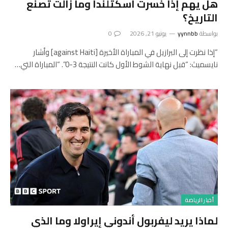
هل يهم إذا خسرت اسكتلندا وما زالت تصنع
التاريخ؟
بواسطة
yynnbb
يونيو 21, 2026
0
“إذا نظرت إلى البرازيل في المباراة الأخيرة [against Haiti] وأشار
نايسميث: “قبل نهاية الشوط الأول كانت النتيجة 3-0”. “المباراة التي…
أخبار الرياضة
لماذا يريد ليفربول أندوني إيراولا وما الذي