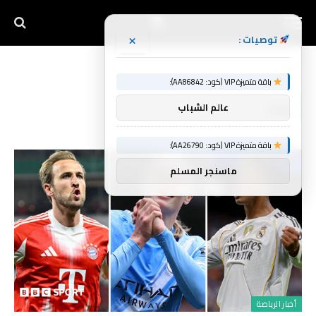
×
توصيات :
الرئيسية
وما
»
باقة متميزة VIP (كود: AA86842):
وما
عالم الشباب
باقة متميزة VIP (كود: AA26790):
ماسنجر المسلم
أخبار الرياضة