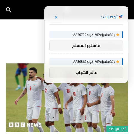
×
توصيات :
الرئيسية
مسؤولون
»
باقة متميزة VIP (كود: AA26790):
مسؤولون
ماسنجر المسلم
باقة متميزة VIP (كود: AA86842):
عالم الشباب
أخبار الرياضة