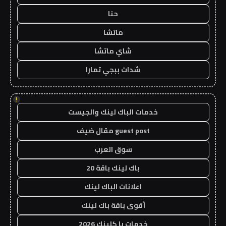
حنا
ماتشا
شاي ماتشا
شدات ببجي تمارا
!
خدمات الباك لينك والجيست
guest post مقال ضيف
سوق العرب
باك لينك باقة 20
اعلانات الباك لينك
أقوى باقة باك لينك
خدمات با كلينك 2026