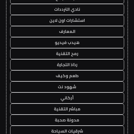
نادي الترددات
استشارات اون لاين
المعارف
هيدب فيديو
رمح التقنية
رذاذ التجارة
طعم وكيف
شهود نت
أركاني
مباشر التقنية
مدونة صحبة
شرقيات السياحة