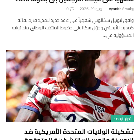
بواسطة
yynnbb
يونيو 29, 2026
0
وافق ليونيل سكالوني شفهياً على عقد جديد لتمديد فترة بقائه
كمدرب للأرجنتين.وحوّل سكالوني حظوظ المنتخب الوطني منذ توليه
المسؤولية في…
أخبار الرياضة
تشكيلة الولايات المتحدة الأمريكية ضد
البوسنة والهرسك: التشكيلة المتوقعة