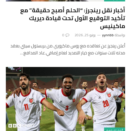
أخبار نقل رينجرز: “الحلم أصبح حقيقة” مع
تأكيد التوقيع الأول تحت قيادة ديريك
ماكينيس
بواسطة
yynnbb
يونيو 25, 2026
0
أعلن رينجرز عن تعاقده مع روس ماكروري من بريستول سيتي بعقد
مدته ثلاث سنوات مع خيار التمديد لعام إضافي.عاد المدافع…
أخبار الرياضة