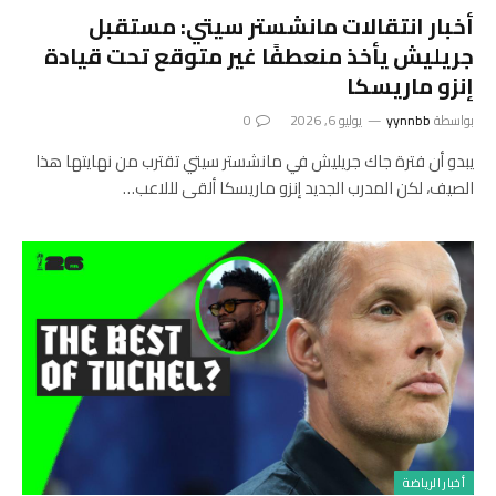
أخبار انتقالات مانشستر سيتي: مستقبل
جريليش يأخذ منعطفًا غير متوقع تحت قيادة
إنزو ماريسكا
بواسطة
yynnbb
يوليو 6, 2026
0
يبدو أن فترة جاك جريليش في مانشستر سيتي تقترب من نهايتها هذا
الصيف، لكن المدرب الجديد إنزو ماريسكا ألقى لللاعب…
أخبار الرياضة