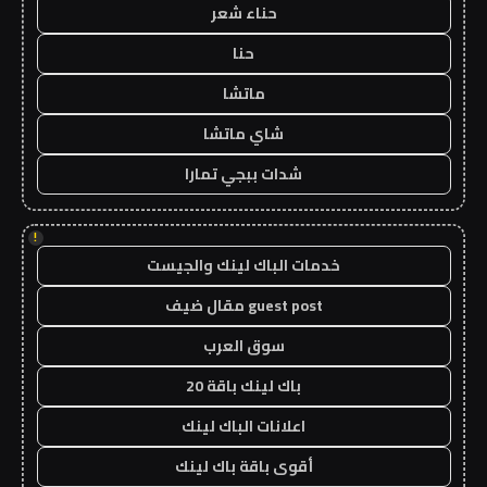
حناء شعر
حنا
ماتشا
شاي ماتشا
شدات ببجي تمارا
!
خدمات الباك لينك والجيست
guest post مقال ضيف
سوق العرب
باك لينك باقة 20
اعلانات الباك لينك
أقوى باقة باك لينك