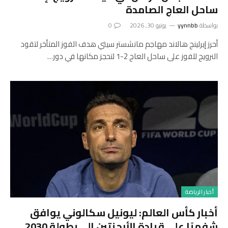
ساحل العاج الصامدة
بواسطة
yynnbb
يونيو 30, 2026
0
أحرز إيرلينج هالاند مهاجم مانشستر سيتي هدف الفوز المتأخر لتقود
النرويج للفوز على ساحل العاج 2-1 لتحجز مكانها في دور…
أخبار الرياضة
أخبار كأس العالم: ليونيل سكالوني يوافق
شفهيًا على قيادة الأرجنتين إلى بطولة 2030