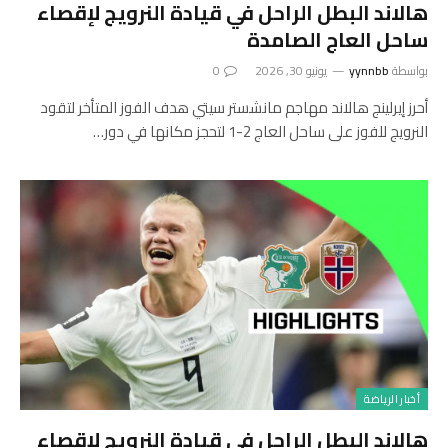
هالاند البطل الراحل في قيادة النرويج لإقصاء
ساحل العاج الصامدة
بواسطة
yynnbb
يونيو 30, 2026
0
أحرز إيرلينج هالاند مهاجم مانشستر سيتي هدف الفوز المتأخر لتقود
النرويج للفوز على ساحل العاج 2-1 لتحجز مكانها في دور…
أخبار الرياضة
هالاند البطل الراحل في قيادة النرويج لإقصاء