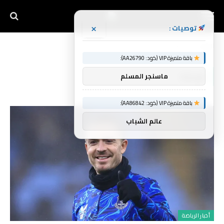
×
توصيات :
الرئيسية
قيادة
»
باقة متميزة VIP (كود: AA26790):
قيادة
ماسنجر المسلم
باقة متميزة VIP (كود: AA86842):
عالم الشباب
أخبار الرياضة