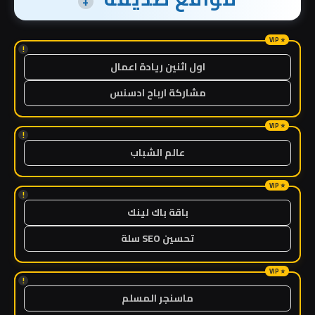
+
!
اول اثنين ريادة اعمال
مشاركة ارباح ادسنس
!
عالم الشباب
!
باقة باك لينك
تحسين SEO سلة
!
ماسنجر المسلم