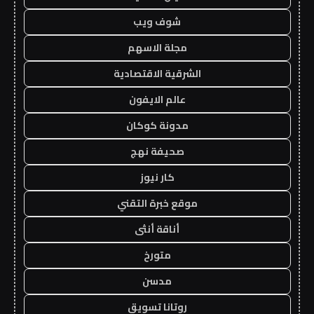
شوف ويب
مجلة الاسهم
الشرقية الاقتصادية
عالم الايفون
مدونة كوكان
صحيفة نهج
كار نيوز
موقع خبرة التقني
أناقة أنثى
متورخ
مدسن
روتانا تسويق