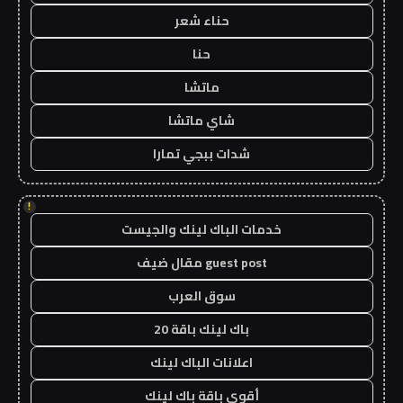
حناء شعر
حنا
ماتشا
شاي ماتشا
شدات ببجي تمارا
!
خدمات الباك لينك والجيست
guest post مقال ضيف
سوق العرب
باك لينك باقة 20
اعلانات الباك لينك
أقوى باقة باك لينك