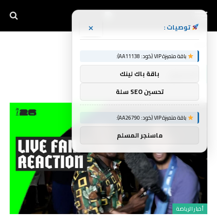
×
توصيات :
الرئيسية
تسجيل
»
باقة متميزة VIP (كود: AA11138):
تسجيل
باقة باك لينك
تحسين SEO سلة
باقة متميزة VIP (كود: AA26790):
ماسنجر المسلم
أخبار الرياضة