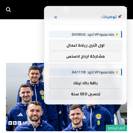
×
توصيات :
الرئيسية
بكلماته
»
باقة متميزة VIP (كود: AA38045):
بكلماته
اول اثنين ريادة اعمال
مشاركة ارباح ادسنس
باقة متميزة VIP (كود: AA11138):
باقة باك لينك
تحسين SEO سلة
أخبار الرياضة