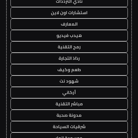
نادي الترددات
استشارات اون لاين
المعارف
هيدب فيديو
رمح التقنية
رذاذ التجارة
طعم وكيف
شهود نت
أركاني
مباشر التقنية
مدونة صحبة
شرقيات السياحة