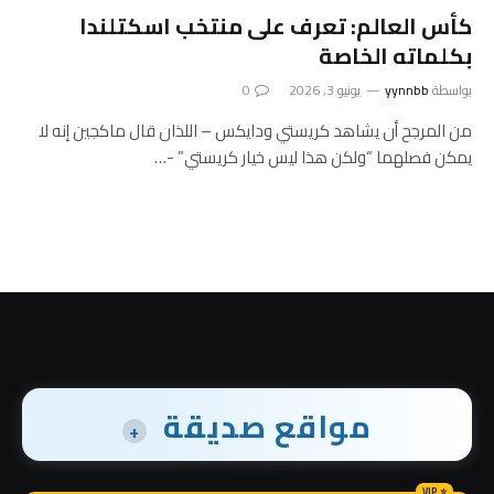
كأس العالم: تعرف على منتخب اسكتلندا
بكلماته الخاصة
بواسطة
yynnbb
يونيو 3, 2026
0
من المرجح أن يشاهد كريستي ودايكس – اللذان قال ماكجين إنه لا
يمكن فصلهما “ولكن هذا ليس خيار كريستي” -…
مواقع صديقة
+