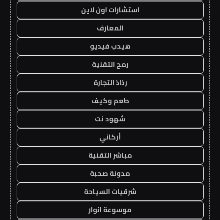
استشارات اون لاين
المعارف
هيدب فيديو
رمح التقنية
رذاذ التجارة
طعم وكيف
شهود نت
أركاني
مباشر التقنية
مدونة صحبة
شرقيات السياحة
موسوعة انوار