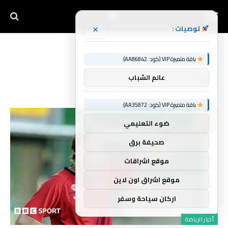
×
توصيات :
الرئيسية
بدأ
»
باقة متميزة VIP (كود: AA86842):
بدأ
عالم الشباب
باقة متميزة VIP (كود: AA35872):
ضوء التعليمي
صحيفة برق
موقع اشراقات
موقع اشراق اون لاين
اركان سياحة وسفر
أخبار الرياضة