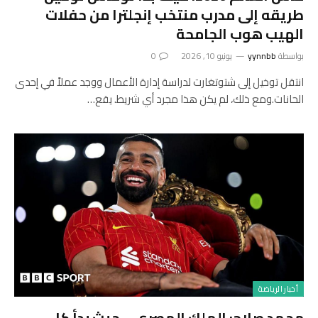
طريقه إلى مدرب منتخب إنجلترا من حفلات
الهيب هوب الجامحة
بواسطة
yynnbb
يونيو 10, 2026
0
انتقل توخيل إلى شتوتغارت لدراسة إدارة الأعمال ووجد عملاً في إحدى
الحانات.ومع ذلك، لم يكن هذا مجرد أي شريط. يقع…
أخبار الرياضة
محمد صلاح: الملك المصري – حيث بدأ كل