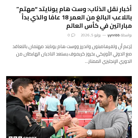
أخبار نقل الذئاب: وست هام يونايتد “مهتم”
باللاعب البالغ من العمر 18 عامًا والذي بدأ
مباراتين في كأس العالم
بواسطة
yynnbb
يوليو 5, 2026
0
يُزعم أن ولفرهامبتون واندررز ووست هام يونايتد مهتمان بالتعاقد
مع الدولي الأوزبكي بخروز كريموف.يستعد الناديان الهابطان من
الدوري الإنجليزي الممتاز…