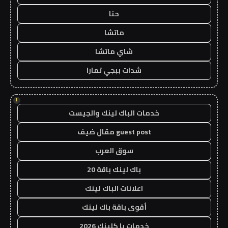
حنا
ماتشا
شاي ماتشا
شدات ببجي تمارا
!
خدمات الباك لينك والجيست
guest post مقال ضيف
سوق العرب
باك لينك باقة 20
اعلانات الباك لينك
أقوى باقة باك لينك
خدمات با كلينك 2026