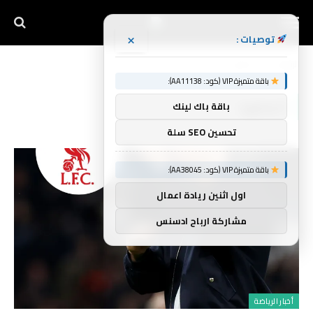
×
توصيات :
الرئيسية
المطرود
»
باقة متميزة VIP (كود: AA11138):
المطرود
باقة باك لينك
تحسين SEO سلة
باقة متميزة VIP (كود: AA38045):
اول اثنين ريادة اعمال
مشاركة ارباح ادسنس
أخبار الرياضة