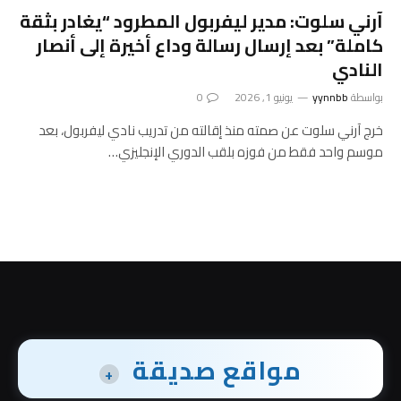
آرني سلوت: مدير ليفربول المطرود “يغادر بثقة
كاملة” بعد إرسال رسالة وداع أخيرة إلى أنصار
النادي
بواسطة
yynnbb
يونيو 1, 2026
0
خرج آرني سلوت عن صمته منذ إقالته من تدريب نادي ليفربول، بعد
موسم واحد فقط من فوزه بلقب الدوري الإنجليزي…
مواقع صديقة
+