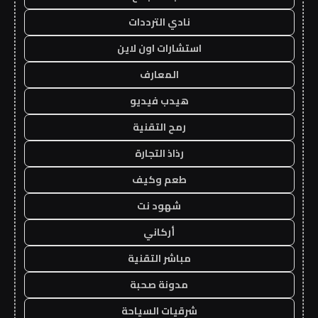
نادي الترددات
استشارات اون لاين
المعارف
هيدب فيديو
رمح التقنية
رذاذ التجارة
طعم وكيف
شهود نت
أركاني
مباشر التقنية
مدونة صحبة
شرقيات السياحة