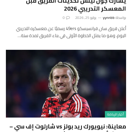
يشارك جون لينش تحديثات الفريق قبل
المعسكر التدريبي 2026
بواسطة
yynnbb
يوليو 25, 2026
0
أعلن فريق سان فرانسيسكو 49ers رسميًا عن معسكره التدريبي
اليوم، وهو ما يمثل الخطوة الأولى في بناء الفريق لمدة ستة…
أخبار الرياضة
معاينة: نيويورك ريد بولز vs شارلوت إف سي –