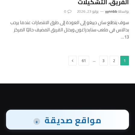
الفريق، التشكيلات
بواسطة
yynnbb
يوليو 23, 2026
0
سوف يتطلع سان دييغو إلى العودة إلى طرق الانتصارات عندما يرحب
بدالاس في ملعب سنابدراغون.ويحتل الفريق المضيف حاليًا المركز
13…
التالي
…
61
3
2
1
مواقع صديقة
+