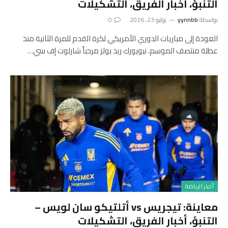
التنبؤ، أخبار الفريق، التشكيلات
بواسطة
yynnbb
يوليو 23, 2026
0
العودة إلى مباريات الدوري الأمريكي لكرة القدم للمرة الثانية منذ
عطلة منتصف الموسم، نيويورك ريد بولز مرحباً شارلوت إف سي…
أخبار الرياضة
معاينة: تيجريس vs أتلتيكو سان لويس –
التنبؤ، أخبار الفريق، التشكيلات