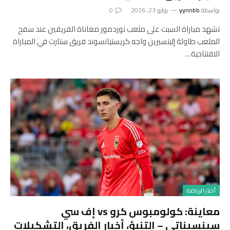
بواسطة
yynnbb
يوليو 23, 2026
0
تشهد مباراة السبت على ملعب نوردمور معاناة الفريقين عند سفح
الملعب طاولة إليتسيرين واجه كريستيانسوند فريق ستارت في المباراة
الافتتاحية…
أخبار الرياضة
معاينة: كولومبوس كرو vs إف سي
سينسيناتي – التنبؤ، أخبار الفريق، التشكيلات