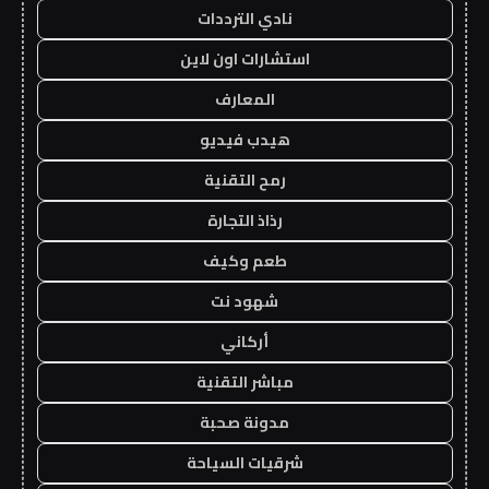
نادي الترددات
استشارات اون لاين
المعارف
هيدب فيديو
رمح التقنية
رذاذ التجارة
طعم وكيف
شهود نت
أركاني
مباشر التقنية
مدونة صحبة
شرقيات السياحة