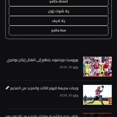
yalla shoot
يلا شوت زون
يلا لايف
yalla live
بوروسيا دورتموند يتطلع إلى انتقال إيثان نوانيري
يوليو 30, 2026
وجبات سريعة لليوم الثالث والمزيد من المخيم
يوليو 30, 2026
يقترب نجم مانشستر يونايتد بايندير من الخروج بعد