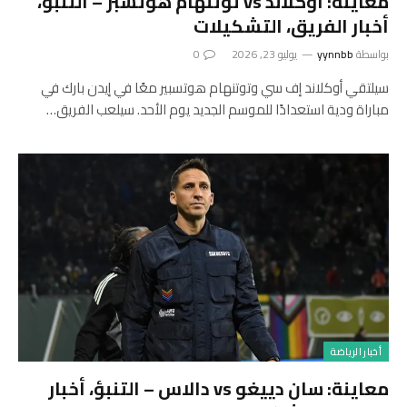
معاينة: أوكلاند vs توتنهام هوتسبر – التنبؤ،
أخبار الفريق، التشكيلات
بواسطة
yynnbb
يوليو 23, 2026
0
سيلتقي أوكلاند إف سي وتوتنهام هوتسبير معًا في إيدن بارك في
مباراة ودية استعدادًا للموسم الجديد يوم الأحد. سيلعب الفريق…
أخبار الرياضة
معاينة: سان دييغو vs دالاس – التنبؤ، أخبار