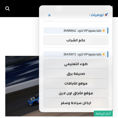
×
توصيات :
الرئيسية
الفريق
»
باقة متميزة VIP (كود: AA86842):
الفريق
عالم الشباب
باقة متميزة VIP (كود: AA35872):
ضوء التعليمي
صحيفة برق
موقع اشراقات
موقع اشراق اون لاين
اركان سياحة وسفر
أخبار الرياضة