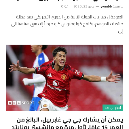
بواسطة
yynnbb
يوليو 23, 2026
0
العودة ل مباريات الجولة الثانية من الدوري الأمريكي بعد عطلة
منتصف الموسم، يكافح كولومبوس كرو مرحباً إف سي سينسيناتي
إلى…
أخبار الرياضة
يمكن أن يشارك جي جي غابرييل، البالغ من
العمر 15 عامًا، لأول مرة مع مانشستر يونايتد