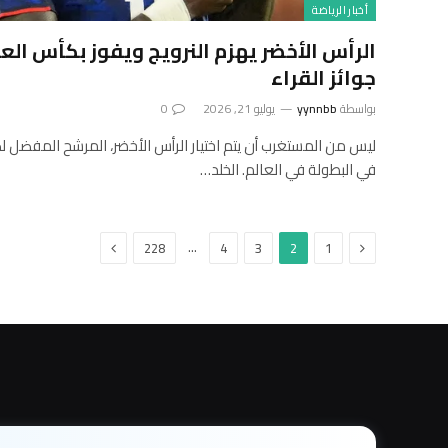
أخبار الرياضة
جوائز القراء
بواسطة
yynnbb
يوليو 21, 2026
0
في البطولة في العالم. الخلد…
السابق
التالي
…
228
4
3
2
1