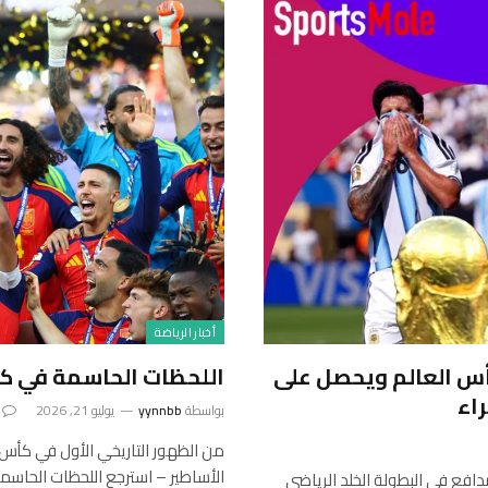
أخبار الرياضة
أس العالم ويحصل على
اللحظات الحاسمة في كأس ا
اء
بواسطة
yynnbb
يوليو 21, 2026
من الظهور التاريخي الأول في كأس ال
الأساطير – استرجع اللحظات الحاس
مدافع في البطولة الخلد الرياضي