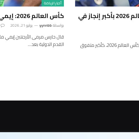
أخبار الرياضة
الرأس الأخضر يهزم النرويج ويفوز بكأس العالم 2026 بأكبر إنجاز في
كأس العالم 2026: إيمي مارتينيز قد “تنحى” عن تمثيل الأرجنتين
بواسطة
yynnbb
يوليو 21, 2026
قال حارس مرمى الأرجنتين إيمي مارت
القدم الدولية بعد…
ليس من المستغرب أن يتم اختيار الرأس الأخضر، المرشح المفضل لكأس العالم 2026، كأكبر متفوق