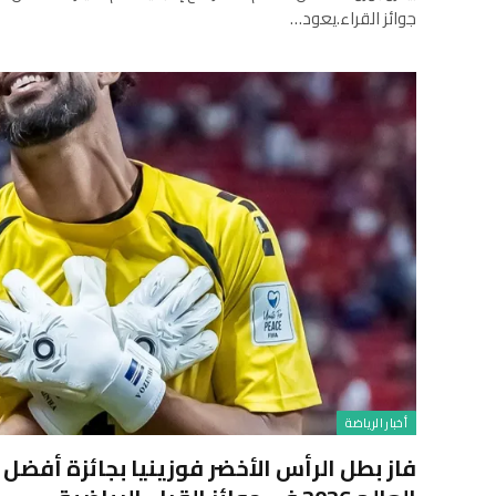
جوائز القراء.يعود…
أخبار الرياضة
فاز بطل الرأس الأخضر فوزينيا بجائزة أف