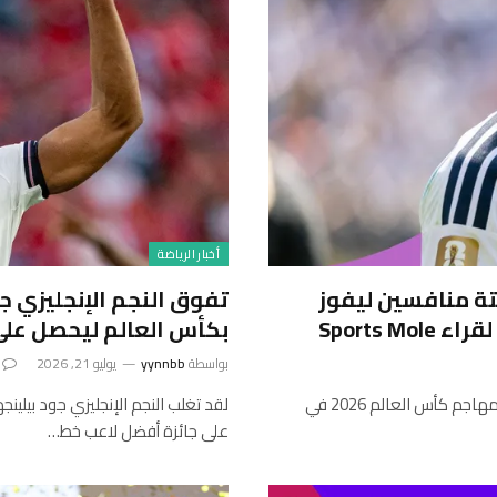
أخبار الرياضة
ة منافسين ليفوز
تفوق النجم الإنجليزي جو
Sports 
بكأس العالم ليحصل على جائزة 
بواسطة
yynnbb
يوليو 21, 2026
تم التصويت للأسطورة الأرجنتينية ليونيل ميسي Sports Mole هو مهاجم كأس العالم 2026 في
لقد تغلب النجم الإنجليزي جود بيلين
على جائزة أفضل لاعب خط…