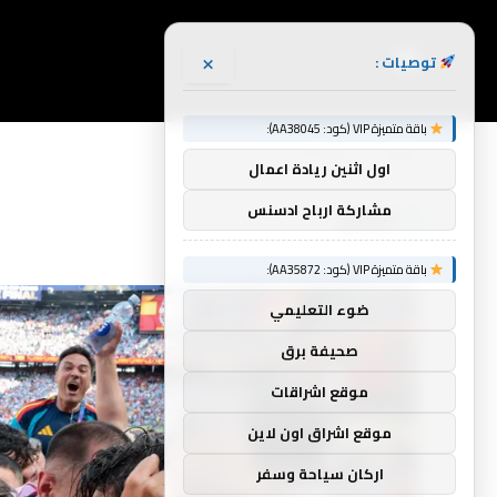
×
توصيات :
باقة متميزة VIP (كود: AA38045):
الرئيسية
العالم(صفحه 2)
»
اول اثنين ريادة اعمال
مشاركة ارباح ادسنس
العالم
باقة متميزة VIP (كود: AA35872):
ضوء التعليمي
صحيفة برق
موقع اشراقات
موقع اشراق اون لاين
اركان سياحة وسفر