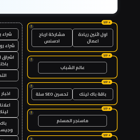
!
شراء ب
اول اثنين ريادة
مشاركة ارباح
اعمال
ادسنس
شراء رو
اشراق ل
!
باكل
عالم الشباب
الت
!
اخبار 
باقة باك لينك
تحسين SEO سلة
اعلانا
لينك 26
!
ماسنجر المسلم
باك 
وجيست
!