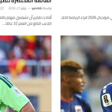
القائمة المختصرة للص
بواسطة
yynnbb
يوليو 21, 2026
فاز الحارس الإسباني أوناي سيمون بجائزة أفضل حارس مرمى في مونديال 2026 قراء الرياضة الخلد
أفادت تقارير أن تشيلسي مهتم بالتع
اللاعب البالغ من العمر 32 عامًا…