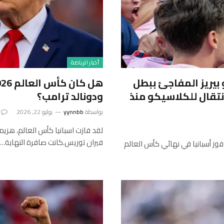
أخبار الرياضة
و بيريز المفاجئ ببطل
نتقال للكلاسيكو منذ
ودونالد ترامب؟
بواسطة
yynnbb
يوليو 22, 2026
فيران توريس.كانت صافرة النهاية…
وز أسبانيا في نهائي كأس العالم