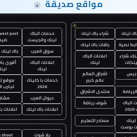
مواقع صديقة
+
!
اك لينك
شراء باك لينك
خدمات الباك
لينك والجيست
ضيف
ابط نصية
باقات باك لينك
سوق العرب
باك لينك با
نك، شراء
اعلانات الباك
ينكات
لينك
اعلانات الباك
أقوى باق
لينك
لين
دريس
اشراق العالم
عالم كبير
خدمات با كلينك
موقع تج
2026
تجارب ال
الرياضة
منتدى الاشراق
ديوان العرب
مشار
ت الباك
شوف رياضة
20
اعلانات باك لينك
اعلانات ب
لينك
مصادر التعليم
 بوست
يلا شوت
a shoot