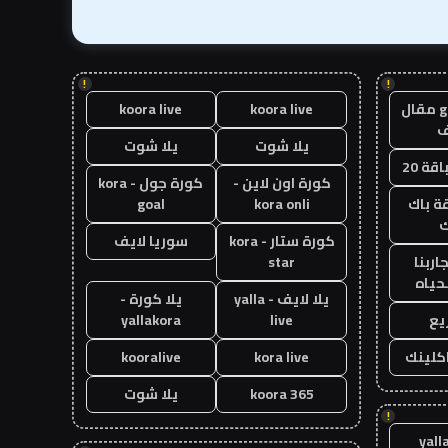
!
!
guest post مقال
koora live
koora live
يلا شوت
يلا شوت
قة 20
كورة اون لاين -
كورة جول - kora
ة باك
kora onli
goal
ك
كورة ستار - kora
سوريا لايف
اربنا
star
حياه
يلا لايف - yalla
يلا كورة -
يع
live
yallakora
اكلينك
kora live
kooralive
koora 365
يلا شوت
!
yall