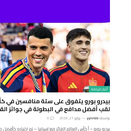
أخبار الرياضة
بيدرو بورو يتفوق على ستة منافسين في ك
لقب أفضل مدافع في البطولة في جوائز القر
بواسطة
yynnbb
يوليو 21, 2026
0
بيدرو بورو – أ كأس العالم الفائز مع إسبانيا – تم اختياره كأفضل 