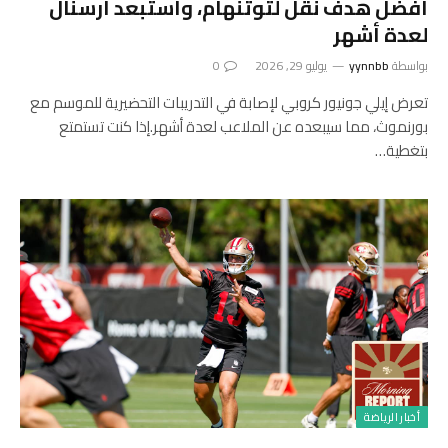
أفضل هدف نقل لتوتنهام، واستبعد ارسنال
لعدة أشهر
بواسطة
yynnbb
يوليو 29, 2026
0
تعرض إيلي جونيور كروبي لإصابة في التدريبات التحضيرية للموسم مع
بورنموث، مما سيبعده عن الملاعب لعدة أشهر.إذا كنت تستمتع
بتغطية…
أخبار الرياضة