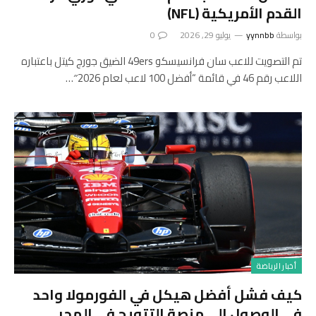
القدم الأمريكية (NFL)
بواسطة
yynnbb
يوليو 29, 2026
0
تم التصويت للاعب سان فرانسيسكو 49ers الضيق جورج كيتل باعتباره
اللاعب رقم 46 في قائمة “أفضل 100 لاعب لعام 2026″…
أخبار الرياضة
كيف فشل أفضل هيكل في الفورمولا واحد
في الوصول إلى منصة التتويج في المجر