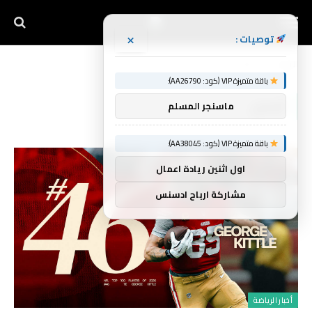
×
توصيات :
الرئيسية
أفضل
»
باقة متميزة VIP (كود: AA26790):
أفضل
ماسنجر المسلم
باقة متميزة VIP (كود: AA38045):
اول اثنين ريادة اعمال
مشاركة ارباح ادسنس
أخبار الرياضة