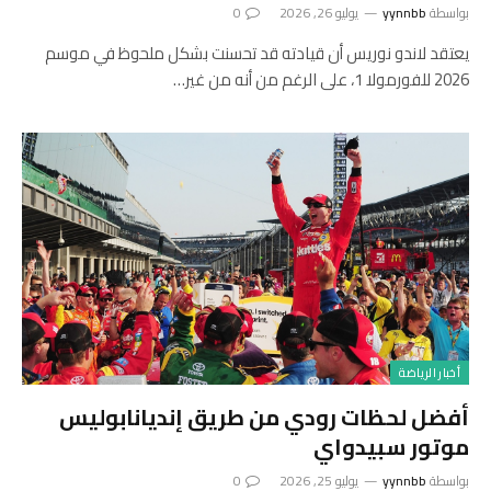
بواسطة
yynnbb
يوليو 26, 2026
0
يعتقد لاندو نوريس أن قيادته قد تحسنت بشكل ملحوظ في موسم
2026 للفورمولا 1، على الرغم من أنه من غير…
أخبار الرياضة
أفضل لحظات رودي من طريق إنديانابوليس
موتور سبيدواي
بواسطة
yynnbb
يوليو 25, 2026
0