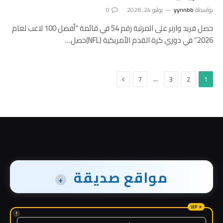
بواسطة
yynnbb
يوليو 24, 2026
0
حصل فريد وارنر على المرتبة رقم 54 في قائمة “أفضل 100 لاعب لعام
2026” في دوري كرة القدم الأمريكية (NFL)حصل…
التالي
…
7
3
2
1
مواقع صديقة
+
!