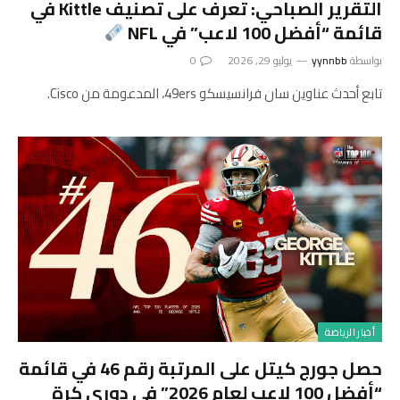
التقرير الصباحي: تعرف على تصنيف Kittle في
قائمة “أفضل 100 لاعب” في NFL
بواسطة
yynnbb
يوليو 29, 2026
0
تابع أحدث عناوين سان فرانسيسكو 49ers، المدعومة من Cisco.
أخبار الرياضة
حصل جورج كيتل على المرتبة رقم 46 في قائمة
“أفضل 100 لاعب لعام 2026” في دوري كرة