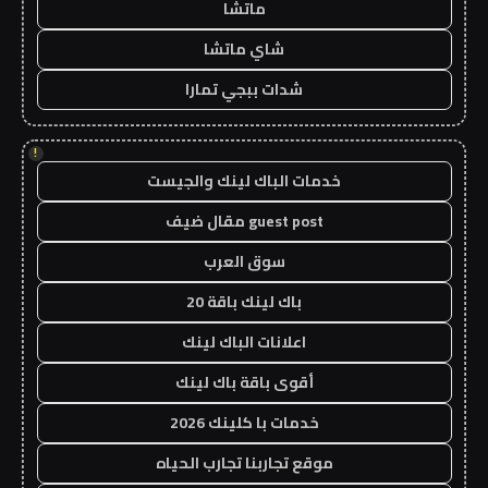
ماتشا
شاي ماتشا
شدات ببجي تمارا
!
خدمات الباك لينك والجيست
guest post مقال ضيف
سوق العرب
باك لينك باقة 20
اعلانات الباك لينك
أقوى باقة باك لينك
خدمات با كلينك 2026
موقع تجاربنا تجارب الحياه