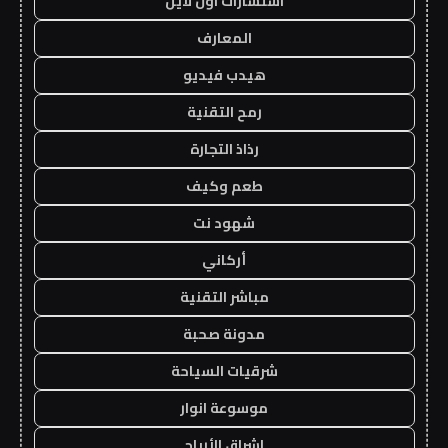
استشارات اون لاين
المعارف
هيدب فيديو
رمح التقنية
رذاذ التجارة
طعم وكيف
شهود نت
أركاني
مباشر التقنية
مدونة صحبة
شرقيات السياحة
موسوعة انوار
اشراق الأرباح