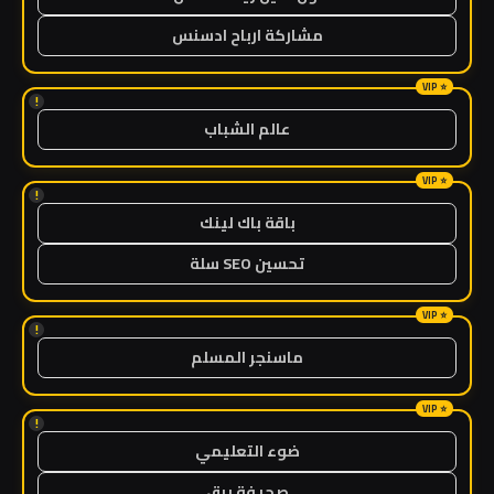
مشاركة ارباح ادسنس
!
عالم الشباب
!
باقة باك لينك
تحسين SEO سلة
!
ماسنجر المسلم
!
ضوء التعليمي
صحيفة برق