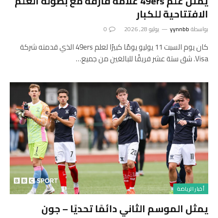
يمثل علم 49ers علامة فارقة مع بطولة العلم
الافتتاحية للكبار
بواسطة
yynnbb
يوليو 28, 2026
0
كان يوم السبت 11 يوليو يومًا كبيرًا لعلم 49ers الذي قدمته شركة
Visa. شق ستة عشر فريقًا للبالغين من جميع…
أخبار الرياضة
يمثل الموسم الثاني دائمًا تحديًا – جون