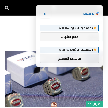
×
توصيات :
الرئيسية
يمثل
»
باقة متميزة VIP (كود: AA86842):
يمثل
عالم الشباب
باقة متميزة VIP (كود: AA26790):
ماسنجر المسلم
أخبار الرياضة