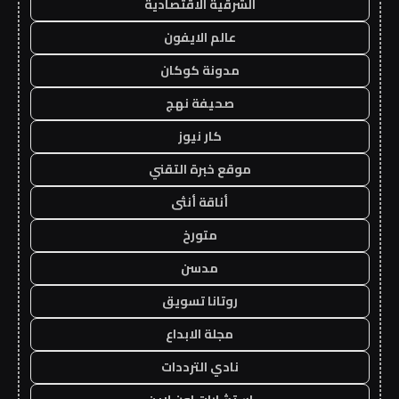
الشرقية الاقتصادية
عالم الايفون
مدونة كوكان
صحيفة نهج
كار نيوز
موقع خبرة التقني
أناقة أنثى
متورخ
مدسن
روتانا تسويق
مجلة الابداع
نادي الترددات