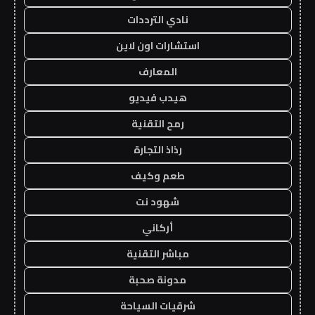
نادي الترددات
استشارات اون لاين
المعارف
هيدب فيديو
رمح التقنية
رذاذ التجارة
طعم وكيف
شهود نت
أركاني
مباشر التقنية
مدونة صحبة
شرقيات السياحة