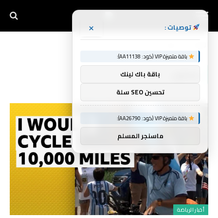
×
توصيات :
الرئيسية
يصلون
»
باقة متميزة VIP (كود: AA11138):
يصلون
باقة باك لينك
تحسين SEO سلة
باقة متميزة VIP (كود: AA26790):
ماسنجر المسلم
أخبار الرياضة