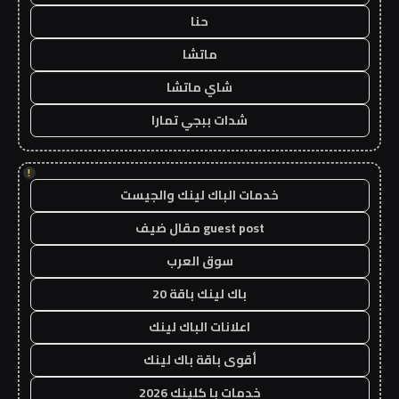
حنا
ماتشا
شاي ماتشا
شدات ببجي تمارا
!
خدمات الباك لينك والجيست
guest post مقال ضيف
سوق العرب
باك لينك باقة 20
اعلانات الباك لينك
أقوى باقة باك لينك
خدمات با كلينك 2026