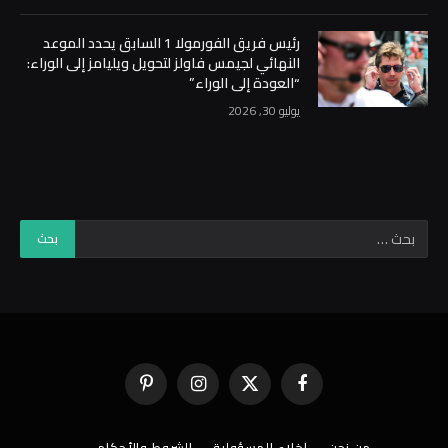
رئيس فريق الفورمولا 1 السابق يحدد الموعد
النهائي لجيمس فاولز لتحويل ويليامز إلى الوراء:
“العودة إلى الوراء”
يوليو 30, 2026
فيسبوك
X
الانستغرام
بينتيريست
(Twitter)
من نحن
إخلاء المسؤولية
الشروط والأحكام