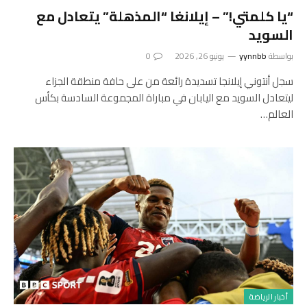
“يا كلمتي!” – إيلانغا “المذهلة” يتعادل مع
السويد
بواسطة
yynnbb
يونيو 26, 2026
0
سجل أنتوني إيلانجا تسديدة رائعة من على حافة منطقة الجزاء
ليتعادل السويد مع اليابان في مباراة المجموعة السادسة بكأس
العالم…
أخبار الرياضة