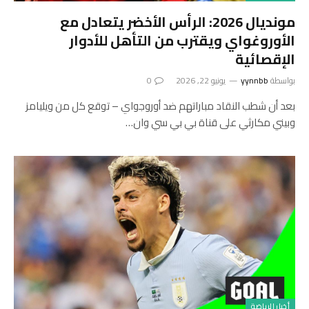
مونديال 2026: الرأس الأخضر يتعادل مع
الأوروغواي ويقترب من التأهل للأدوار
الإقصائية
بواسطة
yynnbb
يونيو 22, 2026
0
بعد أن شطب النقاد مباراتهم ضد أوروجواي – توقع كل من ويليامز
وبيني مكارثي على قناة بي بي سي وان…
أخبار الرياضة