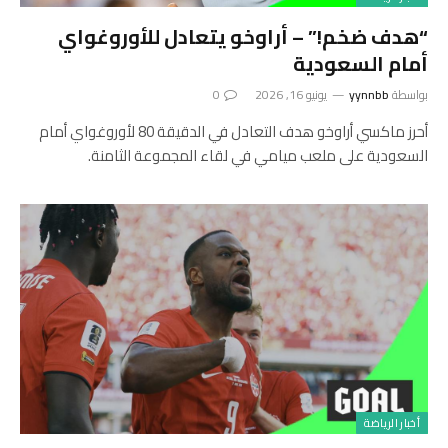
“هدف ضخم!” – أراوخو يتعادل للأوروغواي
أمام السعودية
بواسطة
yynnbb
يونيو 16, 2026
0
أحرز ماكسي أراوخو هدف التعادل في الدقيقة 80 لأوروغواي أمام
السعودية على ملعب ميامي في لقاء المجموعة الثامنة.
أخبار الرياضة