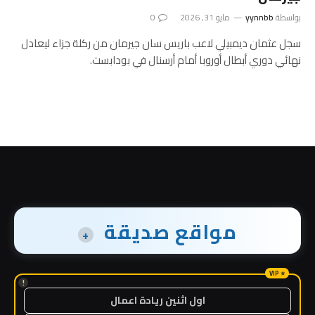
بواسطة
yynnbb
مايو 31, 2026
0
سجل عثمان ديمبيلي لاعب باريس سان جيرمان من ركلة جزاء ليعادل
نهائي دوري أبطال أوروبا أمام أرسنال في بودابست.
مواقع صديقة
+
!
اول اثنين ريادة اعمال