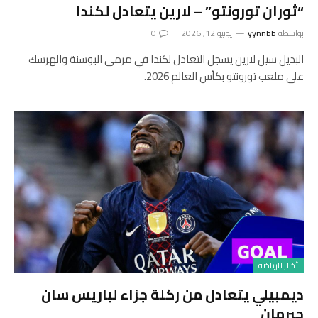
“ثوران تورونتو” – لارين يتعادل لكندا
بواسطة
yynnbb
يونيو 12, 2026
0
البديل سيل لارين يسجل التعادل لكندا في مرمى البوسنة والهرسك
على ملعب تورونتو بكأس العالم 2026.
أخبار الرياضة
ديمبيلي يتعادل من ركلة جزاء لباريس سان
جيرمان