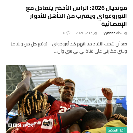
مونديال 2026: الرأس الأخضر يتعادل مع
الأوروغواي ويقترب من التأهل للأدوار
الإقصائية
بواسطة
yynnbb
يونيو 23, 2026
0
بعد أن شطب النقاد مباراتهم ضد أوروجواي – توقع كل من ويليامز
وبيني مكارثي على قناة بي بي سي وان…
أخبار الرياضة