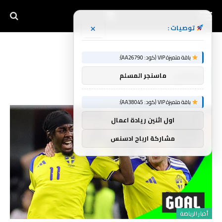
×
توصيات :
الرئيسية
يتعادل
»
باقة متميزة VIP (كود: AA26790):
يتعادل
ماسنجر المسلم
باقة متميزة VIP (كود: AA38045):
اول اثنين ريادة اعمال
مشاركة ارباح ادسنس
أخبار الرياضة