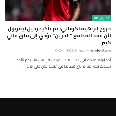
أخبار الرياضة
خروج إبراهيما كوناتي: تم تأكيد رحيل ليفربول
لأن عقد المدافع “الحزين” يؤدي إلى قلق مالي
كبير
بواسطة
yynnbb
مايو 31, 2026
0
أكد إبراهيما كوناتي أنه سيغادر ليفربول في بيان نشر يوم الأحد
يستذكر فيه الفترة التي قضاها في آنفيلد.كان على الريدز…