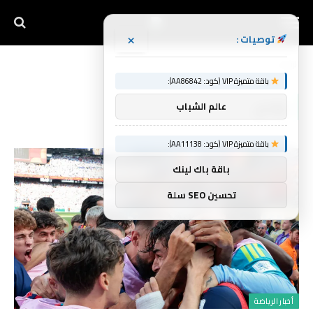
×
توصيات :
الرئيسية
يؤدي
»
باقة متميزة VIP (كود: AA86842):
يؤدي
عالم الشباب
باقة متميزة VIP (كود: AA11138):
باقة باك لينك
تحسين SEO سلة
أخبار الرياضة