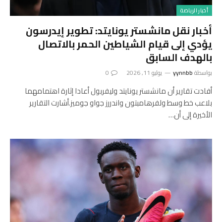
أخبار الرياضة
أخبار نقل مانشستر يونايتد: تطوير إيدرسون
يؤدي إلى قيام الشياطين الحمر بالاتصال
بالهدف السابق
بواسطة
yynnbb
يوليو 11, 2026
0
أفادت تقارير أن مانشستر يونايتد وليفربول أعادا إثارة اهتمامهما
بلاعب خط وسط ولفرهامبتون واندررز جواو جوميز.أشارت التقارير
الأخيرة إلى أن…