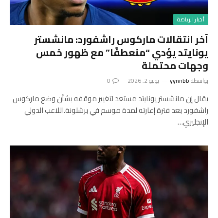
أخبار الرياضة
آخر انتقالات ماركوس راشفورد: مانشستر
يونايتد يؤدي “منعطفًا” مع ظهور خمس
وجهات محتملة
بواسطة
yynnbb
يونيو 2, 2026
0
يقال إن مانشستر يونايتد مستعد لتغيير موقفه بشأن وضع ماركوس
راشفورد بعد فترة إعارته لمدة موسم في برشلونة.اللاعب الدولي
الإنجليزي…