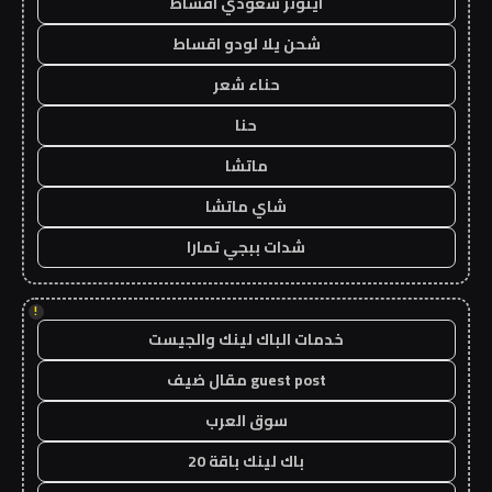
ايتونز سعودي اقساط
شحن يلا لودو اقساط
حناء شعر
حنا
ماتشا
شاي ماتشا
شدات ببجي تمارا
!
خدمات الباك لينك والجيست
guest post مقال ضيف
سوق العرب
باك لينك باقة 20