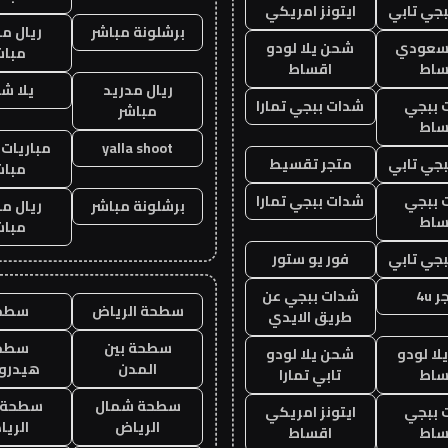
جي تابي
ايتونز امريكي
برشلونة مباشر
ريال م
 سعودي
شحن يلا لودو
مباش
ساط
اقساط
ريال مدريد
يلا ش
 ببجي
شدات ببجي تمارا
مباشر
ساط
yalla shoot
مباريات 
جي تابي
متجر تقسيط
مباش
 ببجي
شدات ببجي تمارا
برشلونة مباشر
ريال م
ساط
مباش
جي تابي
فور يو ستور
 4u
شدات ببجي عن
سطحة الرياض
سطح
طريق الايدي
سطحة بين
سطح
ا لودو
شحن يلا لودو
المدن
هيدرو
ساط
تابي تمارا
سطحة شمال
سطحة 
 ببجي
ايتونز امريكي
الرياض
الري
ساط
اقساط