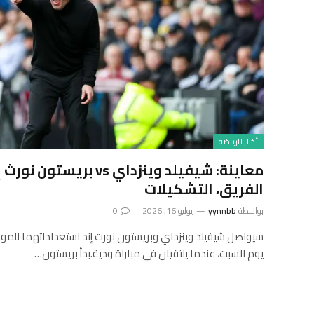
أخبار الرياضة
معاينة: شيفيلد وينزداي vs بري
الفريق، التشكيلات
بواسطة
yynnbb
يوليو 16, 2026
0
يوم السبت، عندما يلتقيان في مباراة ودية.بدأ بريستون…