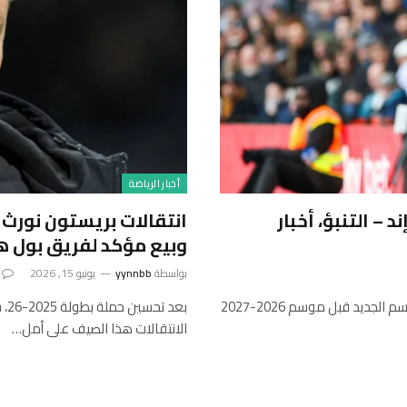
أخبار الرياضة
ستون نورث إند – التنبؤ، أخبار
انتقالات بريستون نورث 
وبيع مؤكد لفريق بول هيك
بواسطة
yynnbb
يونيو 15, 2026
سيواصل شيفيلد وينزداي وبريستون نورث إند استعداداتهما للموسم الجديد قبل موسم 2026-2027
بع
الانتقالات هذا الصيف على أمل…