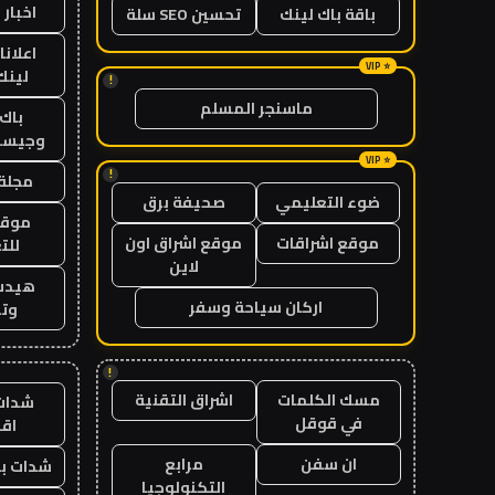
اخبار 
باقة باك لينك
تحسين SEO سلة
اعلانا
لينك 26
!
ماسنجر المسلم
باك 
وجيست
!
مجلة 
ضوء التعليمي
صحيفة برق
موقع
موقع اشراقات
موقع اشراق اون
للت
لاين
هيدب
اركان سياحة وسفر
وتر
!
مسك الكلمات
اشراق التقنية
شدات
في قوقل
اق
ان سفن
مرابع
شدات بب
التكنولوجيا