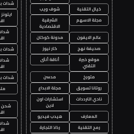
شدات بب
خيال التقنية
شوف ويب
ايتونز
مجلة الاسهم
الشرقية
اق
الاقتصادية
شدات
عالم الايفون
مدونة كوكان
اق
صحيفة نهج
كار نيوز
شدات بب
موقع خبرة
أناقة أنثى
شدات
التقني
اق
متورخ
مدسن
شدات بب
روتانا تسويق
مجلة الابداع
متجر
نادي الترددات
استشارات اون
لاين
شحن يل
اق
المعارف
هيدب فيديو
شدات
رمح التقنية
رذاذ التجارة
اق