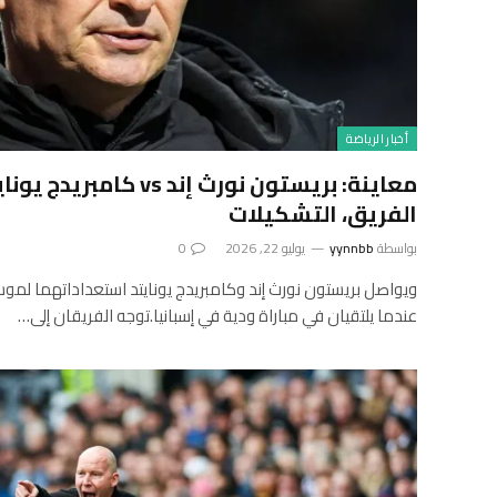
أخبار الرياضة
معاينة: بريستون نورث إند vs 
الفريق، التشكيلات
بواسطة
yynnbb
يوليو 22, 2026
0
عندما يلتقيان في مباراة ودية في إسبانيا.توجه الفريقان إلى…