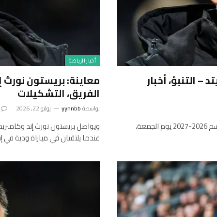
أخبار الرياضة
كامبريدج يونايتد – التنبؤ، أخبار
الفريق، التشكيلات
بواسطة
yynnbb
يوليو 22, 2026
ويواصل بريستون نورث إند وكامبريدج يونايتد استعداداتهما لموسم 2026-2027 يوم الجمعة،
عندما يلتقيان في مباراة ودية في إس