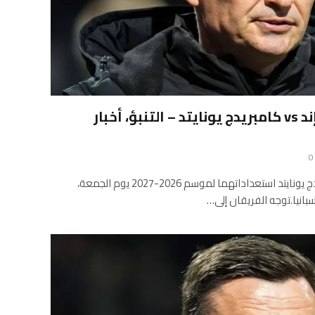
معاينة: بريستون نورث إند vs كامبريدج يونايتد – التنبؤ، أخبار
0
ويواصل بريستون نورث إند وكامبريدج يونايتد استعداداتهما لموسم 2026-2027 يوم الجمعة،
بانيا.توجه الفريقان إلى…