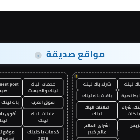
مواقع صديقة
+
!
اك لينك
شراء باك لينك
خدمات الباك
لينك والجيست
ضيف
ابط نصية
باقات باك لينك
سوق العرب
باك لينك با
نك، شراء
اعلانات الباك
ينكات
لينك
اعلانات الباك
أقوى باق
لينك
لين
دريس
اشراق العالم
عالم كبير
خدمات با كلينك
موقع تج
2026
تجارب ال