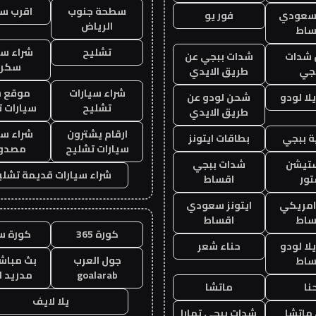
سطحة جنوب
اقرب س
 سعودي
فور يو
الرياض
ساط
تشليح
شراء سي
شدات
شدات ببجي عن
سكرا
جي
طريق الايدي
شراء سيارات
موقع ش
ا لودو
شحن لودو عن
تشليح
سيارات 
طريق الايدي
ارقام يشترون
شراء سي
 ببجي
بطاقات ايتونز
سيارات تشليح
مصدو
ستيشن
شدات ببجي
شراء سيارات قديمة تشلي
ور
اقساط
 امريكي
ايتونز سعودي
ساط
اقساط
كورة 365
كورة س
ا لودو
حناء شعر
جول العرب
بث مباشر
ساط
goalarab
مدريد ا
نا
ماتشا
يلا لايف
ماتشا
شدات ببجي تمارا