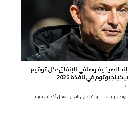
إند الصيفية وصافي الإنفاق: كل توقيع
ينجبوتوم في نافذة 2026
0
د تحسين حملة بطولة 2025-26، سيتطلع بريستون نورث إند إلى التعزيز بشكل أكبر في فترة