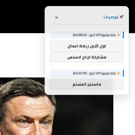
×
توصيات :
باقة متميزة VIP (كود: AA38045):
الرئيسية
نورث
»
اول اثنين ريادة اعمال
مشاركة ارباح ادسنس
نورث
باقة متميزة VIP (كود: AA26790):
ماسنجر المسلم