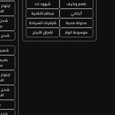
طعم وكيف
شهود نت
ايتونز
اق
أركاني
مباشر التقنية
شحن 
مدونة صحبة
شرقيات السياحة
بب
موسوعة انوار
اشراق الأرباح
شحن يل
شعبية
بلاي
ست
ايتونز
اق
شحن يل
اق
ح
شاي 