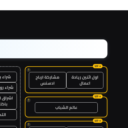
!
شراء ب
اول اثنين ريادة
مشاركة ارباح
اعمال
ادسنس
شراء رو
اشراق ل
!
باكل
عالم الشباب
الت
!