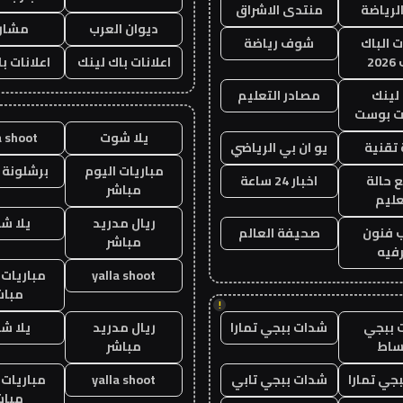
الرياضة
منتدى الاشراق
ديوان العرب
مشار
ت الباك
شوف رياضة
20
اعلانات باك لينك
اعلانات ب
لينك
مصادر التعليم
 بوست
يلا شوت
a shoot
تقنية
يو ان بي الرياضي
مباريات اليوم
برشلونة 
 حالة
اخبار 24 ساعة
مباشر
عليم
ريال مدريد
يلا ش
 فنون
صحيفة العالم
مباشر
فيه
yalla shoot
مباريات 
مباش
!
 ببجي
شدات ببجي تمارا
ريال مدريد
يلا ش
ساط
مباشر
جي تمارا
شدات ببجي تابي
yalla shoot
مباريات 
مباش