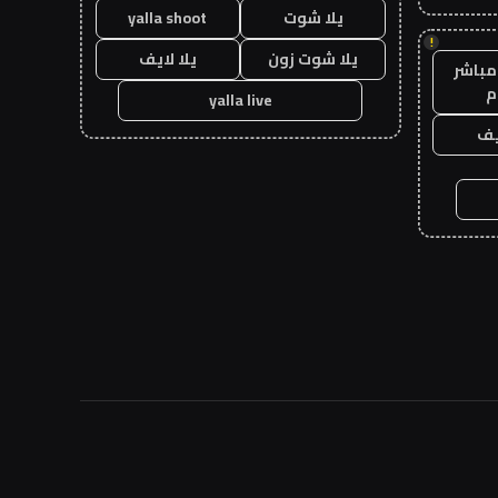
يلا شوت
yalla shoot
!
يلا شوت زون
يلا لايف
مباشر
م
yalla live
يف