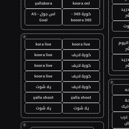
yallakora
koora onl
دريد
كورة 365 -
اس جول - AS
ر
Goal
kooora 365
وت
!
اليوم
kora live
koora live
ر
كورة لايف
koora live
دريد
ر
كورة لايف
koora live
كورة لايف
koora live
!
كورة لايف
يلا شوت
ه
yalla shoot
yalla shoot
ة
ليك
يلا شوت
يلا شوت
غرب
اض
!