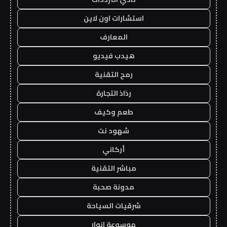
استشارات اون لاين
المعارف
هيدب فيديو
رمح التقنية
رذاذ التجارة
طعم وكيف
شهود نت
أركاني
مباشر التقنية
مدونة صحبة
شرقيات السياحة
موسوعة انوار