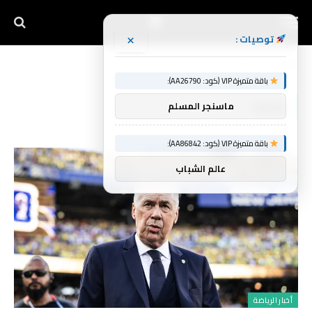
×
توصيات :
الرئيسية
نقطة
»
باقة متميزة VIP (كود: AA26790):
نقطة
ماسنجر المسلم
باقة متميزة VIP (كود: AA86842):
عالم الشباب
أخبار الرياضة