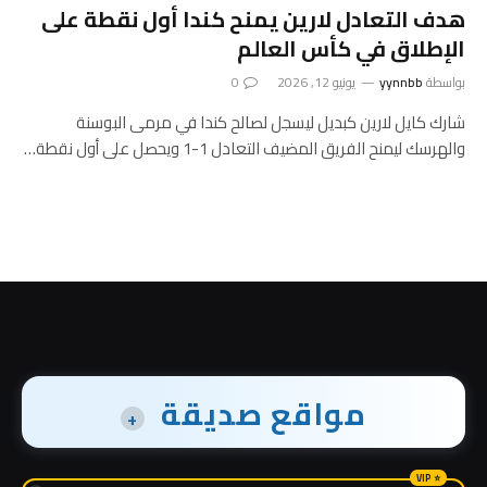
هدف التعادل لارين يمنح كندا أول نقطة على
الإطلاق في كأس العالم
بواسطة
yynnbb
يونيو 12, 2026
0
شارك كايل لارين كبديل ليسجل لصالح كندا في مرمى البوسنة
والهرسك ليمنح الفريق المضيف التعادل 1-1 ويحصل على أول نقطة…
مواقع صديقة
+