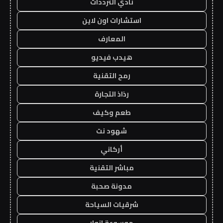
نادي الترددات
استشارات اون لاين
المعارف
هيدب فيديو
رمح التقنية
رذاذ التجارة
طعم وكيف
شهود نت
أركاني
مباشر التقنية
مدونة صحبة
شرقيات السياحة