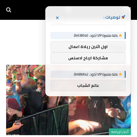
×
توصيات :
الرئيسية
مهرجان
»
باقة متميزة VIP (كود: AA38045):
مهرجان
اول اثنين ريادة اعمال
مشاركة ارباح ادسنس
باقة متميزة VIP (كود: AA86842):
عالم الشباب
أخبار الرياضة