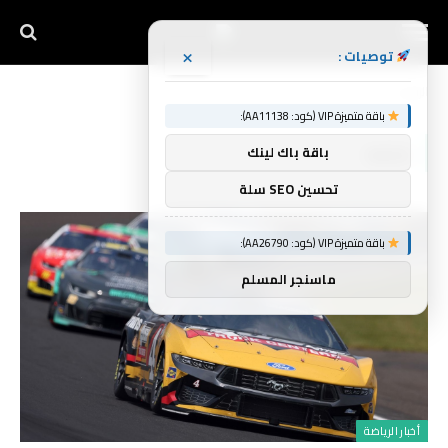
×
توصيات :
الرئيسية
منعه
»
باقة متميزة VIP (كود: AA11138):
منعه
باقة باك لينك
تحسين SEO سلة
باقة متميزة VIP (كود: AA26790):
ماسنجر المسلم
أخبار الرياضة