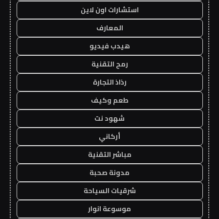
استشارات اون لاين
المعارف
هيدب فيديو
رمح التقنية
رذاذ التجارة
طعم وكيف
شهود نت
أركاني
مباشر التقنية
مدونة صحبة
شرقيات السياحة
موسوعة انوار