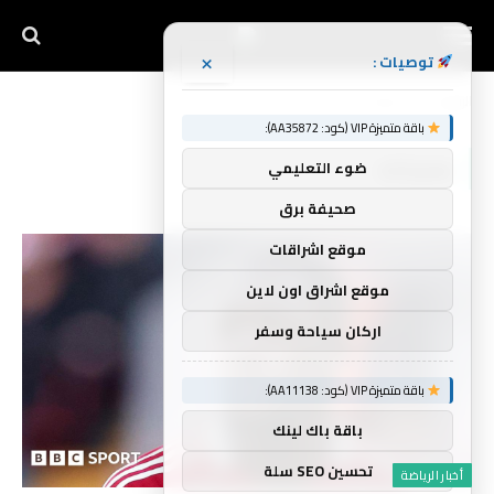
×
توصيات :
الرئيسية
معركته
»
باقة متميزة VIP (كود: AA35872):
معركته
ضوء التعليمي
صحيفة برق
موقع اشراقات
موقع اشراق اون لاين
اركان سياحة وسفر
باقة متميزة VIP (كود: AA11138):
باقة باك لينك
تحسين SEO سلة
أخبار الرياضة