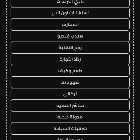
نادي الترددات
استشارات اون لاين
المعارف
هيدب فيديو
رمح التقنية
رذاذ التجارة
طعم وكيف
شهود نت
أركاني
مباشر التقنية
مدونة صحبة
شرقيات السياحة