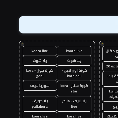
!
!
guest post مقال
koora live
koora live
يلا شوت
يلا شوت
قة 20
كورة اون لاين -
كورة جول - kora
ة باك
kora onli
goal
ك
كورة ستار - kora
سوريا لايف
اربنا
star
حياه
يلا لايف - yalla
يلا كورة -
يع
live
yallakora
اكلينك
kora live
kooralive