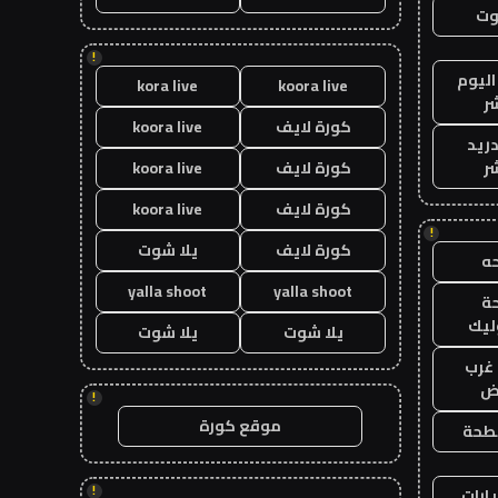
وت
!
اليوم
kora live
koora live
ر
كورة لايف
koora live
دريد
ر
كورة لايف
koora live
كورة لايف
koora live
!
كورة لايف
يلا شوت
ه
yalla shoot
yalla shoot
ة
ليك
يلا شوت
يلا شوت
غرب
اض
!
موقع كورة
طحة
!
ارات