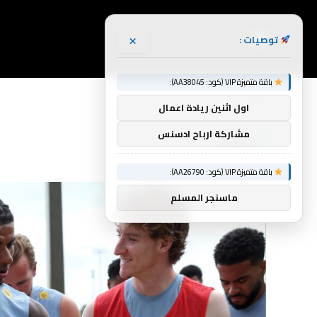
×
توصيات :
باقة متميزة VIP (كود: AA38045):
الرئيسية
مصدر
»
اول اثنين ريادة اعمال
مشاركة ارباح ادسنس
مصدر
باقة متميزة VIP (كود: AA26790):
ماسنجر المسلم