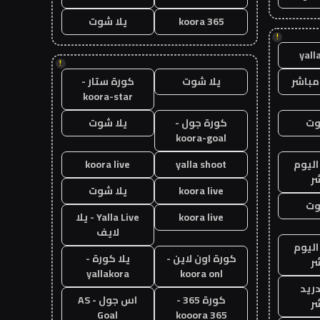
koora 365
يلا شوت
!
yall
!
مباشر
يلا شوت
كورة ستار -
koora-star
وت
كورة جول -
يلا شوت
koora-goal
اليوم
yalla shoot
koora live
ر
koora live
يلا شوت
وت
koora live
Yalla Live - يلا
لايف
اليوم
كورة اون لاين -
يلا كورة -
ر
yallakora
koora onl
دريد
كورة 365 -
اس جول - AS
ر
Goal
kooora 365