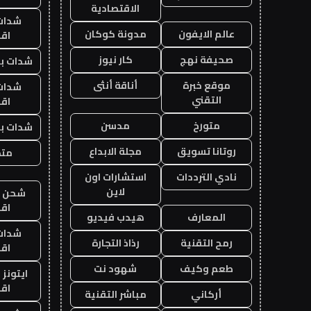
الاقتصادية
شدات
عالم الايفون
مدونة كوكان
اق
صحيفة نهج
كار نيوز
شدات بب
موقع خبرة
أناقة أنثى
شدات
التقني
اق
متورخ
مدسن
شدات بب
روتانا تسويق
مجلة الابداع
متجر
نادي الترددات
استشارات اون
لاين
شحن يل
اق
المعارف
هيدب فيديو
شدات
رمح التقنية
رذاذ التجارة
اق
طعم وكيف
شهود نت
ايتونز
اق
أركاني
مباشر التقنية