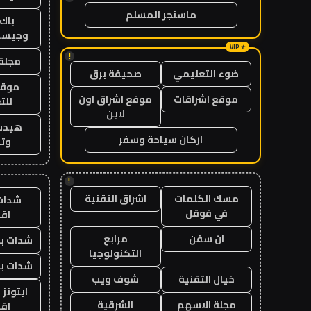
ماسنجر المسلم
باك 
وجيست
!
مجلة 
ضوء التعليمي
صحيفة برق
موقع
موقع اشراقات
موقع اشراق اون
للت
لاين
هيدب
اركان سياحة وسفر
وتر
!
مسك الكلمات
اشراق التقنية
شدات
في قوقل
اق
ان سفن
مرابع
شدات بب
التكنولوجيا
شدات بب
خيال التقنية
شوف ويب
ايتونز
مجلة الاسهم
الشرقية
اق