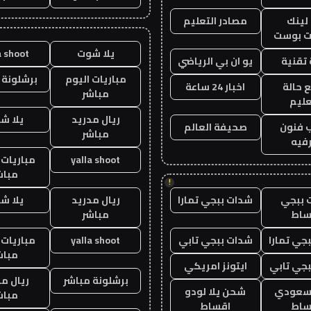
لينك
مصادر التعليم
 بوست
يلا شوت
a shoot
تقنية
يو ان بي الرياضي
مباريات اليوم
برشلونة 
 حالة
اخبار 24 ساعة
مباشر
عليم
ريال مدريد
يلا ش
 فنون
صحيفة العالم
مباشر
فيه
yalla shoot
مباريات 
مباش
!
 ببجي
شدات ببجي تمارا
ريال مدريد
يلا ش
ساط
مباشر
جي تمارا
شدات ببجي تابي
yalla shoot
مباريات 
مباش
جي تابي
ايتونز امريكي
برشلونة مباشر
ريال م
 سعودي
شحن يلا لودو
مباش
ساط
اقساط