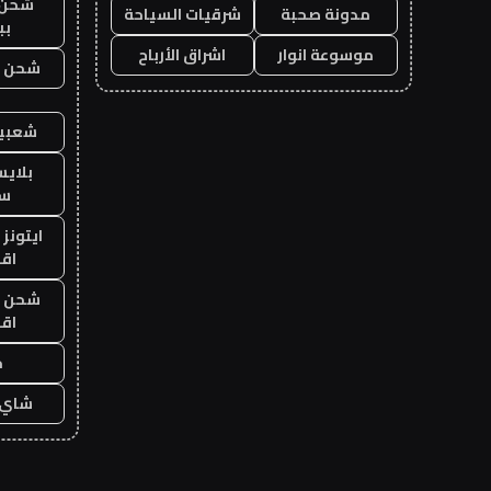
شحن 
مدونة صحبة
شرقيات السياحة
بب
موسوعة انوار
اشراق الأرباح
شحن يل
شعبية
بلاي
ست
ايتونز
اق
شحن يل
اق
ح
شاي 