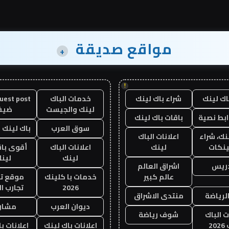
مواقع صديقة
+
!
اك لينك
شراء باك لينك
خدمات الباك
لينك والجيست
ضيف
ابط نصية
باقات باك لينك
سوق العرب
باك لينك با
نك، شراء
اعلانات الباك
ينكات
لينك
اعلانات الباك
أقوى باق
لينك
لين
دريس
اشراق العالم
عالم كبير
خدمات با كلينك
موقع تج
2026
تجارب ال
الرياضة
منتدى الاشراق
ديوان العرب
مشار
ت الباك
شوف رياضة
20
اعلانات باك لينك
اعلانات ب