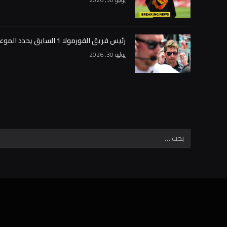
رئيس فريق الفورمولا 1 السابق يحدد الموعد النهائي لجيمس فاولز لتحويل ويليامز إلى الوراء: “العودة إلى الوراء”
يوليو 30, 2026