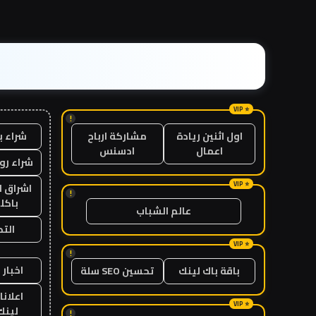
!
شراء ب
اول اثنين ريادة
مشاركة ارباح
اعمال
ادسنس
شراء رو
اشراق ل
!
باكل
عالم الشباب
الت
!
اخبار 
باقة باك لينك
تحسين SEO سلة
اعلانا
لينك 26
!