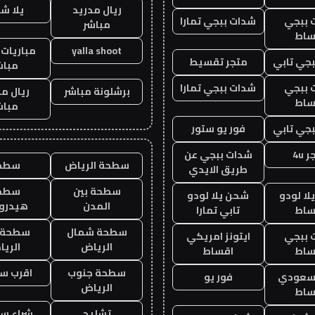
ريال مدريد
يلا ش
 ببجي
شدات ببجي تمارا
مباشر
ساط
yalla shoot
مباريات 
جي تابي
متجر تقسيط
مباش
 ببجي
شدات ببجي تمارا
برشلونة مباشر
ريال م
ساط
مباش
جي تابي
فور يو ستور
 4u
شدات ببجي عن
سطحة الرياض
سطح
طريق الايدي
سطحة بين
سطح
ا لودو
شحن يلا لودو
المدن
هيدرو
ساط
تابي تمارا
سطحة شمال
سطحة 
 ببجي
ايتونز امريكي
الرياض
الري
ساط
اقساط
سطحة جنوب
اقرب س
 سعودي
فور يو
الرياض
ساط
تشليح
شراء سي