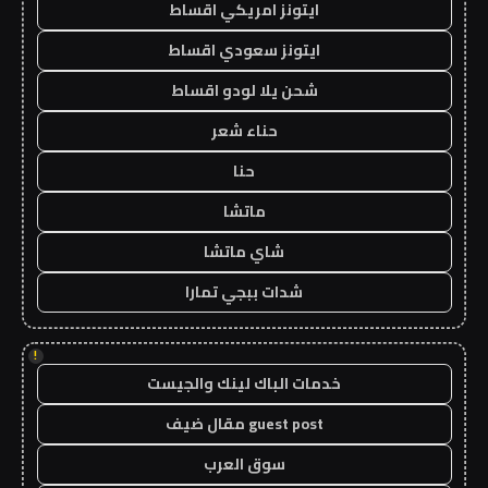
ايتونز امريكي اقساط
ايتونز سعودي اقساط
شحن يلا لودو اقساط
حناء شعر
حنا
ماتشا
شاي ماتشا
شدات ببجي تمارا
!
خدمات الباك لينك والجيست
guest post مقال ضيف
سوق العرب