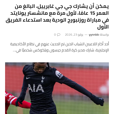
يمكن أن يشارك جي جي غابرييل، البالغ من
العمر 15 عامًا، لأول مرة مع مانشستر يونايتد
في مباراة روزنبورج الودية بعد استدعاء الفريق
الأول
بواسطة
yynnbb
يوليو 23, 2026
0
أحد أكثر اللاعبين الشباب الذين تم الحديث عنهم في نظام الأكاديمية
الإنجليزية، شارك مدير كرة القدم جيسون ويلكوكس شخصيًا في…