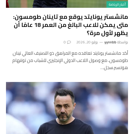
أخبار الرياضة
مانشستر يونايتد يوقع مع تاينان طومسون:
متى يمكن للاعب البالغ من العمر 18 عامًا أن
يظهر لأول مرة؟
بواسطة
yynnbb
يوليو 20, 2026
0
أكد مانشستر يونايتد تعاقده مع المراهق ذو التصنيف العالي تينان
طومسون، مع وصول اللاعب الدولي الإنجليزي للشباب من توتنهام
هوتسبر.سجل…