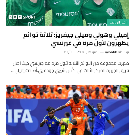
أخبار الرياضة
إميلي وهولي وميلي جيفريز: ثلاثة توائم
يظهرون لأول مرة في غيرنسي
بواسطة
yynnbb
يونيو 29, 2026
0
ظهرت مجموعة من التوائم الثلاثة لأول مرة مع جيرنسي حيث احتل
فريق الجزيرة المركز الثالث في كأس شيري جودفري.أصبحت إميلي…