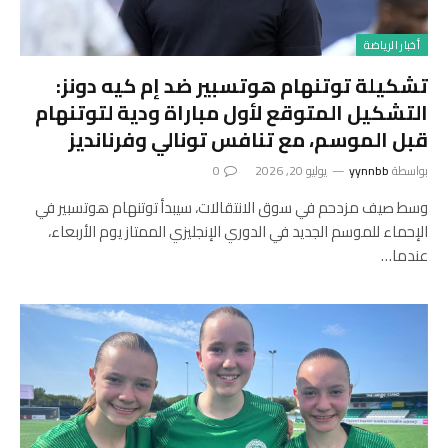
أخبار الرياضة
تشكيلة توتنهام هوتسبير ضد إم كيه دونز:
التشكيل المتوقع لأول مباراة ودية لتوتنهام
قبل الموسم، مع تنافس تونالي وفرنانديز
بواسطة
yynnbb
يوليو 20, 2026
0
وسط صيف مزدحم في سوق الانتقالات، سيبدأ توتنهام هوتسبير في
الإحماء للموسم الجديد في الدوري الإنجليزي الممتاز يوم الأربعاء،
عندما…