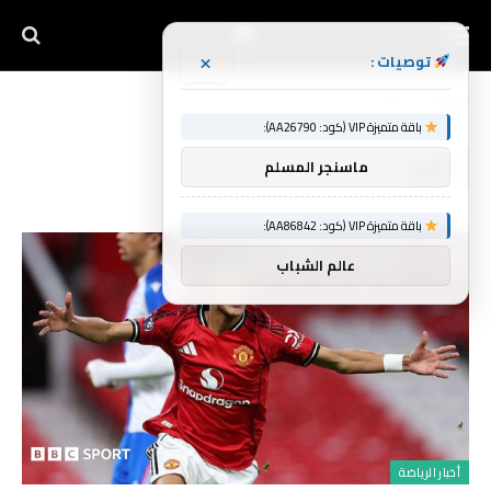
×
توصيات :
الرئيسية
لأول
»
باقة متميزة VIP (كود: AA26790):
لأول
ماسنجر المسلم
باقة متميزة VIP (كود: AA86842):
عالم الشباب
أخبار الرياضة