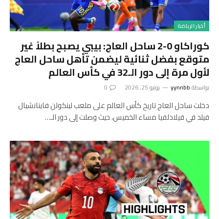
أخبار الرياضة
كوراكاو 0-2 ساحل العاج: بيبي يصبح بطلاً غير
متوقع بفضل ثنائية ليضمن تأهل ساحل العاج
لأول مرة إلى دور الـ32 في كأس العالم
بواسطة
yynnbb
يونيو 25, 2026
0
دخلت ساحل العاج تاريخ كأس العالم على ملعب لينكولن فاينانشيال
فيلد في فيلادلفيا مساء الخميس، حيث وصلت إلى دور الـ…