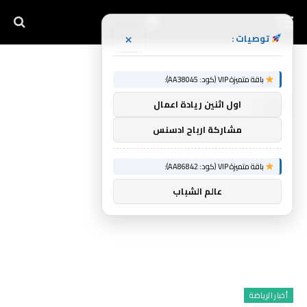
×
توصيات :
الرئيسية
قيد
»
باقة متميزة VIP (كود: AA38045):
قيد
اول اثنين ريادة اعمال
مشاركة ارباح ادسنس
باقة متميزة VIP (كود: AA86842):
عالم الشباب
أخبار الرياضة