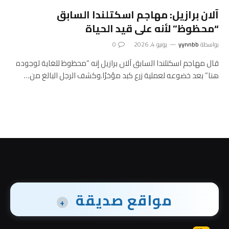
آلان برازيل: مهاجم اسكتلندا السابق
“محظوظ” لأنه على قيد الحياة
بواسطة
yynnbb
يونيو 4, 2026
0
قال مهاجم اسكتلندا السابق آلان برازيل إنه “محظوظ للغاية لوجوده
هنا” بعد خضوعه لعملية زرع كبد مؤخرًا.وكشف الرجل البالغ من…
مواقع صديقة
+