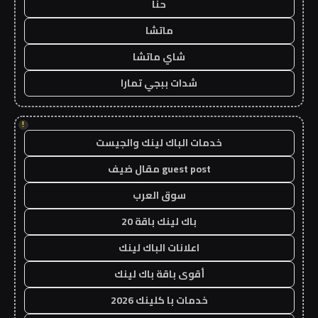
حنا
ماتشا
شاي ماتشا
شدات ببجي تمارا
!
خدمات الباك لينك والجيست
guest post مقال ضيف
سوق العرب
باك لينك باقة 20
اعلانات الباك لينك
أقوى باقة باك لينك
خدمات با كلينك 2026