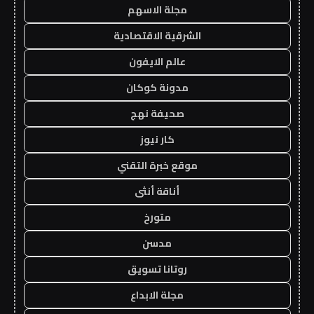
مجلة الاسهم
الشرقية الاقتصادية
عالم الايفون
مدونة كوكان
صحيفة نهج
كار نيوز
موقع خبرة التقني
أناقة أنثى
متورخ
مدسن
روتانا تسويق
مجلة الابداع