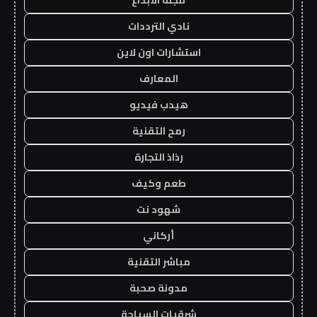
نادي الترددات
استشارات اون لاين
المعارف
هيدب فيديو
رمح التقنية
رذاذ التجارة
طعم وكيف
شهود نت
أركاني
مباشر التقنية
مدونة صحبة
شرقيات السياحة