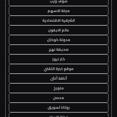
شوف ويب
مجلة الاسهم
الشرقية الاقتصادية
عالم الايفون
مدونة كوكان
صحيفة نهج
كار نيوز
موقع خبرة التقني
أناقة أنثى
متورخ
مدسن
روتانا تسويق
مجلة الابداع