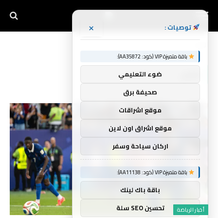
×
توصيات :
الرئيسية
قفل
»
باقة متميزة VIP (كود: AA35872):
قفل
ضوء التعليمي
صحيفة برق
موقع اشراقات
موقع اشراق اون لاين
اركان سياحة وسفر
باقة متميزة VIP (كود: AA11138):
باقة باك لينك
تحسين SEO سلة
أخبار الرياضة