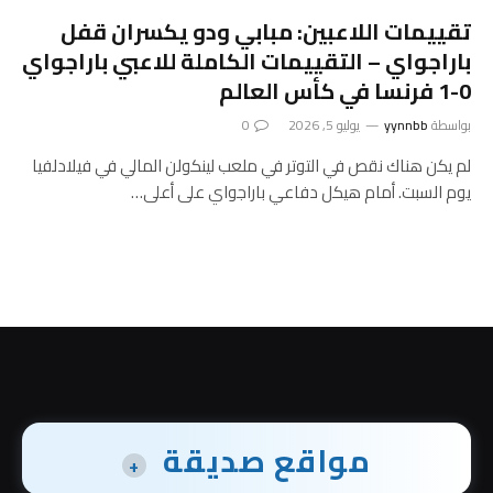
تقييمات اللاعبين: مبابي ودو يكسران قفل
باراجواي – التقييمات الكاملة للاعبي باراجواي
0-1 فرنسا في كأس العالم
بواسطة
yynnbb
يوليو 5, 2026
0
لم يكن هناك نقص في التوتر في ملعب لينكولن المالي في فيلادلفيا
يوم السبت. أمام هيكل دفاعي باراجواي على أعلى…
مواقع صديقة
+