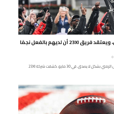
لقد حان وقت كوري الآن، ويعتقد فريق 23XI أن لديهم بالفعل نجمًا
0
توقيت هايم متقدم جدًا على الجدول الزمني بشكل لا يصدق. في 30 مايو، كشفت شركة 23XI