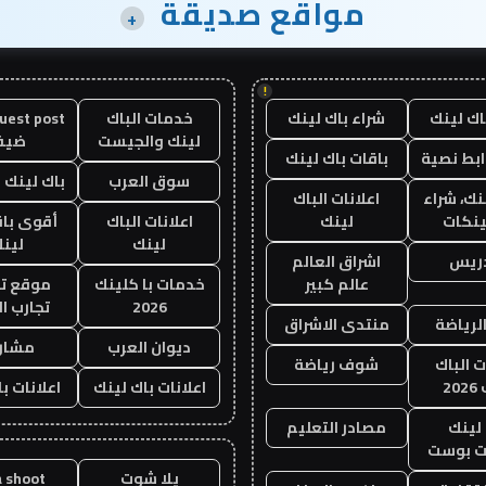
مواقع صديقة
+
!
اك لينك
شراء باك لينك
خدمات الباك
لينك والجيست
ضيف
ابط نصية
باقات باك لينك
سوق العرب
باك لينك با
نك، شراء
اعلانات الباك
ينكات
لينك
اعلانات الباك
أقوى باق
لينك
لين
دريس
اشراق العالم
عالم كبير
خدمات با كلينك
موقع تج
2026
تجارب ال
الرياضة
منتدى الاشراق
ديوان العرب
مشار
ت الباك
شوف رياضة
20
اعلانات باك لينك
اعلانات ب
لينك
مصادر التعليم
 بوست
يلا شوت
a shoot