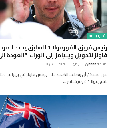
أخبار الرياضة
رئيس فريق الفورمولا 1 السابق
فاولز لتحويل ويليامز إلى الوراء: “العودة إلى
بواسطة
yynnbb
يوليو 30, 2026
0
من الممكن أن يتصاعد الضغط على جيمس فاولز في ويليامز، وذل
للفورمولا 1 غونتر شتاينر،…