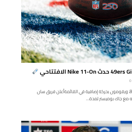
0
49ers يوقعون على Bouwmeester، ويقومون بحركة إضافية في القائمةأعلن فريق سان