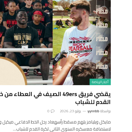
أخبار الرياضة
يقضي فريق 49ers الصيف في العط
القدم للشباب
بواسطة
yynnbb
يوليو 23, 2026
0
مايكل ويليامز يلهم مسقط رأسهعاد رجل الخط الدفاعي ميكيل ويل
لاستضافة معسكره السنوي الثاني لكرة القدم للشباب…