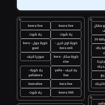
!
!
guest post مقال
koora live
koora live
يلا شوت
يلا شوت
قة 20
كورة اون لاين -
كورة جول - kora
ة باك
kora onli
goal
ك
كورة ستار - kora
سوريا لايف
اربنا
star
حياه
يلا لايف - yalla
يلا كورة -
يع
live
yallakora
اكلينك
kora live
kooralive
koora 365
يلا شوت
!
yall