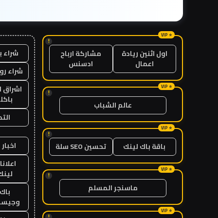
!
شراء ب
اول اثنين ريادة
مشاركة ارباح
اعمال
ادسنس
شراء رو
اشراق ل
!
باكل
عالم الشباب
الت
!
اخبار 
باقة باك لينك
تحسين SEO سلة
اعلانا
لينك 26
!
ماسنجر المسلم
باك 
وجيست
!