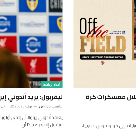
أخبار الرياضة
اء من خلال معسكرات كرة
ليفربول: يريد أندوني إي
بواسطة
yynnbb
يوليو 23, 2026
يعتقد أندوني إيراولا أن إحدى أولو
ويقول إنه يدرك جيدًا أن…
يامز إلى كولومبوس، جورجيا،