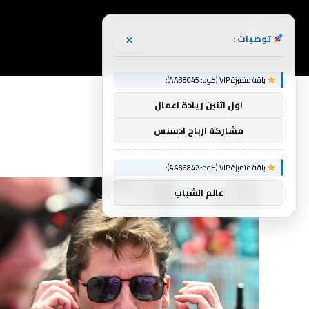
×
توصيات :
باقة متميزة VIP (كود: AA38045):
الرئيسية
فريق
»
اول اثنين ريادة اعمال
مشاركة ارباح ادسنس
فريق
باقة متميزة VIP (كود: AA86842):
عالم الشباب