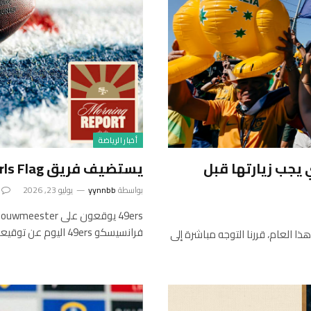
أخبار الرياضة
 يجب زيارتها قبل
يستضيف فريق 49ers Girls Flag حدث Nike 11-On الافتتاحي
بواسطة
yynnbb
يوليو 23, 2026
فرانسيسكو 49ers اليوم عن توقيعه مع جاك بوميستر لمدة…
بتمبر من هذا العام، قررنا التوجه مباشرة إلى