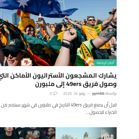
أخبار الرياضة
يشارك المشجعون الأستراليون الأماكن التي
وصول فريق 49ers إلى ملبورن
بواسطة
yynnbb
يوليو 24, 2026
0
قبل أن يصنع فريق 49ers التاريخ في ملبورن في شهر س
الخبراء للحصول…