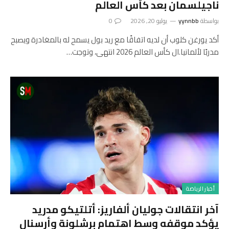
ناجيلسمان بعد كأس العالم
بواسطة
yynnbb
يوليو 20, 2026
0
أكد يورغن كلوب أن لديه اتفاقًا مع ريد بول يسمح له بالمغادرة ويصبح
مدربًا لألمانيا.ال كأس العالم 2026 انتهى، وتوجت…
أخبار الرياضة
آخر انتقالات جوليان ألفاريز: أتلتيكو مدريد
يؤكد موقفه وسط اهتمام برشلونة وأرسنال