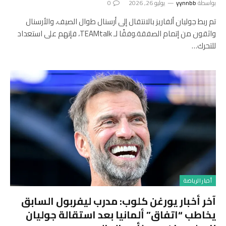
بواسطة
yynnbb
يوليو 26, 2026
0
تم ربط جوليان ألفاريز بالانتقال إلى أرسنال طوال الصيف، والأرسنال
واثقون من إتمام الصفقة.وفقًا لـ TEAMtalk، فإنهم على استعداد
للتحرك…
أخبار الرياضة
آخر أخبار يورغن كلوب: مدرب ليفربول السابق
يخاطب “اتفاق” ألمانيا بعد استقالة جوليان