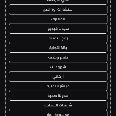
استشارات اون لاين
المعارف
هيدب فيديو
رمح التقنية
رذاذ التجارة
طعم وكيف
شهود نت
أركاني
مباشر التقنية
مدونة صحبة
شرقيات السياحة
موسوعة انوار