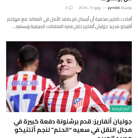
بواسطة
yynnbb
يوليو 15, 2026
0
أفادت تقارير صحفية أن أرسنال لم يفقد الأمل في التعاقد مع مهاجم
أتلتيكو مدريد جوليان ألفاريز خلال فترة الانتقالات الصيفية.ويستعد…
أخبار الرياضة
جوليان ألفاريز: قدم برشلونة دفعة كبيرة في
مجال النقل في سعيه “الحلم” لنجم أتلتيكو
مدريد المريد