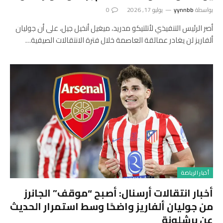
بواسطة
yynnbb
يوليو 17, 2026
0
أصر الرئيس التنفيذي لأتلتيكو مدريد، ميغيل أنخيل جيل، على أن جوليان
ألفاريز لن يغادر عمالقة العاصمة خلال فترة الانتقالات الصيفية…
أخبار الرياضة
أخبار انتقالات أرسنال: أصبح “موقف” الجانرز
من جوليان ألفاريز واضحًا وسط استمرار الحديث
عن برشلونة