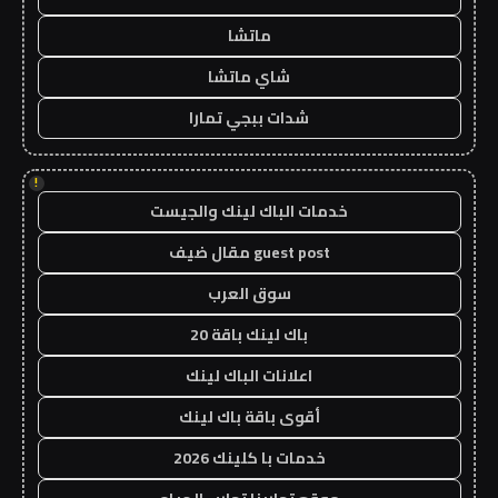
ماتشا
شاي ماتشا
شدات ببجي تمارا
!
خدمات الباك لينك والجيست
guest post مقال ضيف
سوق العرب
باك لينك باقة 20
اعلانات الباك لينك
أقوى باقة باك لينك
خدمات با كلينك 2026