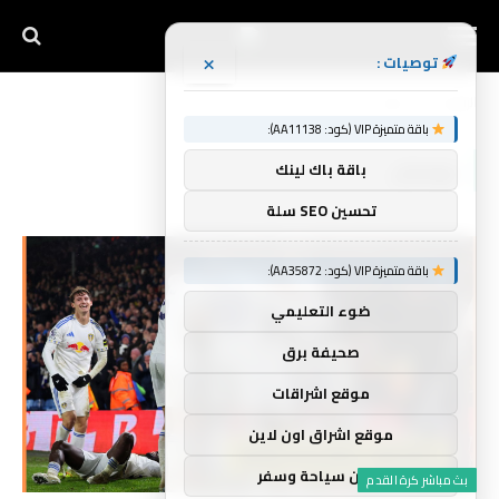
×
توصيات :
الرئيسية
جوليان
»
باقة متميزة VIP (كود: AA11138):
جوليان
باقة باك لينك
تحسين SEO سلة
باقة متميزة VIP (كود: AA35872):
ضوء التعليمي
صحيفة برق
موقع اشراقات
موقع اشراق اون لاين
اركان سياحة وسفر
بث مباشر كرة القدم