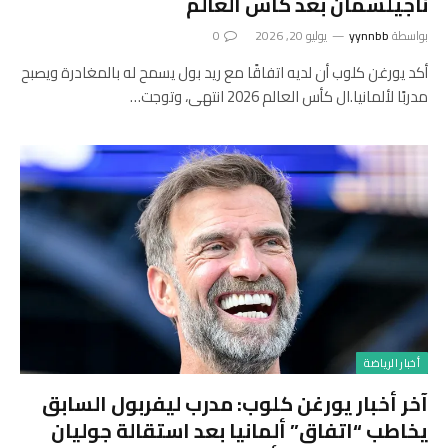
ناجيلسمان بعد كأس العالم
بواسطة
yynnbb
يوليو 20, 2026
0
أكد يورغن كلوب أن لديه اتفاقًا مع ريد بول يسمح له بالمغادرة ويصبح
مدربًا لألمانيا.ال كأس العالم 2026 انتهى، وتوجت…
أخبار الرياضة
آخر أخبار يورغن كلوب: مدرب ليفربول السابق
يخاطب “اتفاق” ألمانيا بعد استقالة جوليان