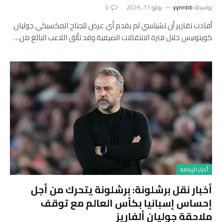
بواسطة
yynnbb
يوليو 11, 2026
0
أفادت تقارير أن تشيلسي لم يقدم أي عرض للجناح المكسيكي جوليان
كوينونيس خلال فترة الانتقالات الصيفية.وقد تألق اللاعب البالغ من…
أخبار الرياضة
أخبار نقل برشلونة: برشلونة يتحرك من أجل
إحساس إسبانيا بكأس العالم مع توقف
ملاحقة جوليان ألفاريز