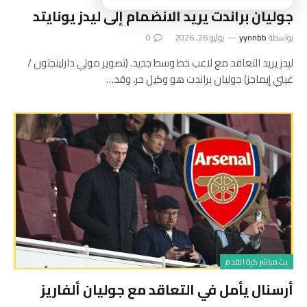
جوليان براندت يريد الانضمام إلى ليدز يونايتد
بواسطة
yynnbb
يوليو 26, 2026
0
ليدز يريد التعاقد مع لاعب خط وسط جديد. (تصوير مولي دارلينجتون /
غيتي إيماجز) جوليان براندت هو وكيل حر، وقد…
بث مباشر كرة القدم
أرسنال يأمل في التعاقد مع جوليان ألفاريز