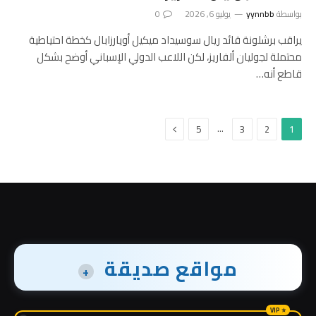
بواسطة
yynnbb
يوليو 6, 2026
0
يراقب برشلونة قائد ريال سوسيداد ميكيل أويارزابال كخطة احتياطية
محتملة لجوليان ألفاريز، لكن اللاعب الدولي الإسباني أوضح بشكل
قاطع أنه…
التالي
…
5
3
2
1
مواقع صديقة
+