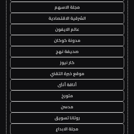
مجلة الاسهم
الشرقية الاقتصادية
عالم الايفون
مدونة كوكان
صحيفة نهج
كار نيوز
موقع خبرة التقني
أناقة أنثى
متورخ
مدسن
روتانا تسويق
مجلة الابداع