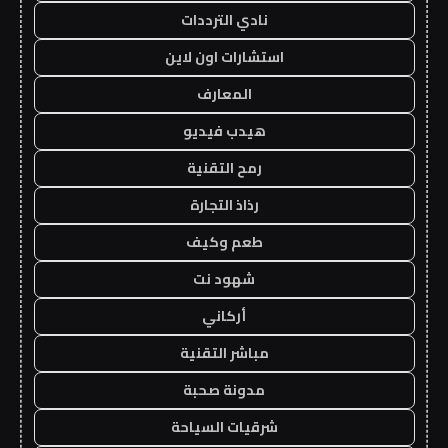
نادي الترددات
استشارات اون لاين
المعارف
هيدب فيديو
رمح التقنية
رذاذ التجارة
طعم وكيف
شهود نت
أركاني
مباشر التقنية
مدونة صحبة
شرقيات السياحة