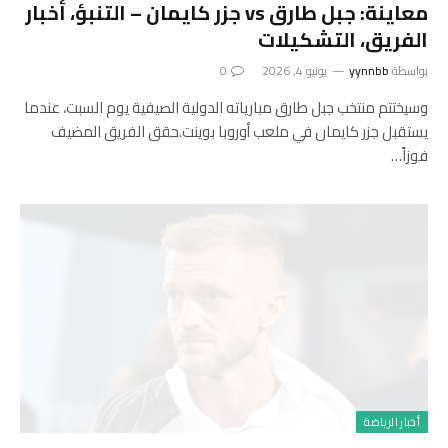
معاينة: جبل طارق vs جزر كايمان – التنبؤ، أخبار
الفريق، التشكيلات
بواسطة
yynnbb
يونيو 4, 2026
0
وسيختتم منتخب جبل طارق مبارياته الدولية الصيفية يوم السبت، عندما
يستقبل جزر كايمان في ملعب أوروبا بوينت.حقق الفريق المضيف
فوزاً…
أخبار الرياضة