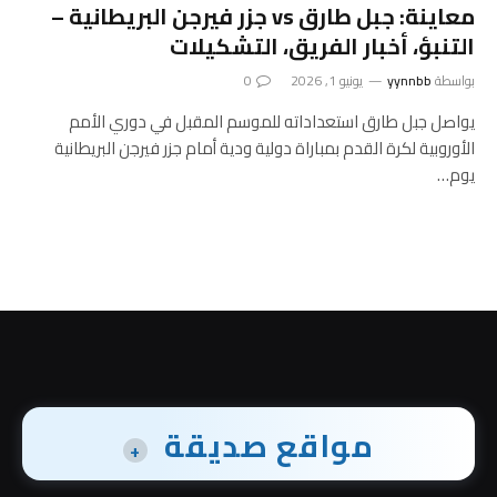
معاينة: جبل طارق vs جزر فيرجن البريطانية –
التنبؤ، أخبار الفريق، التشكيلات
بواسطة
yynnbb
يونيو 1, 2026
0
يواصل جبل طارق استعداداته للموسم المقبل في دوري الأمم
الأوروبية لكرة القدم بمباراة دولية ودية أمام جزر فيرجن البريطانية
يوم…
مواقع صديقة
+