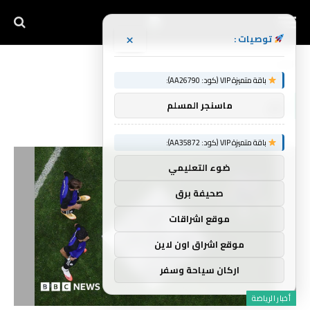
×
توصيات :
الرئيسية
جزر
»
باقة متميزة VIP (كود: AA26790):
جزر
ماسنجر المسلم
باقة متميزة VIP (كود: AA35872):
ضوء التعليمي
صحيفة برق
موقع اشراقات
موقع اشراق اون لاين
اركان سياحة وسفر
أخبار الرياضة