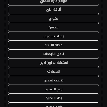
موقع خبرة التقني
أناقة أنثى
متورخ
مدسن
روتانا تسويق
مجلة الابداع
نادي الترددات
استشارات اون لاين
المعارف
هيدب فيديو
رمح التقنية
رذاذ التجارة
طعم وكيف