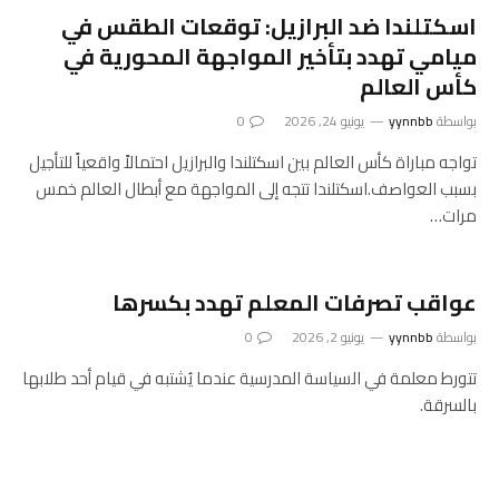
اسكتلندا ضد البرازيل: توقعات الطقس في
ميامي تهدد بتأخير المواجهة المحورية في
كأس العالم
بواسطة
yynnbb
يونيو 24, 2026
0
تواجه مباراة كأس العالم بين اسكتلندا والبرازيل احتمالاً واقعياً للتأجيل
بسبب العواصف.اسكتلندا تتجه إلى المواجهة مع أبطال العالم خمس
مرات…
عواقب تصرفات المعلم تهدد بكسرها
بواسطة
yynnbb
يونيو 2, 2026
0
تتورط معلمة في السياسة المدرسية عندما يُشتبه في قيام أحد طلابها
بالسرقة.