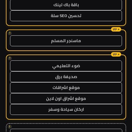
باقة باك لينك
تحسين SEO سلة
!
ماسنجر المسلم
!
ضوء التعليمي
صحيفة برق
موقع اشراقات
موقع اشراق اون لاين
اركان سياحة وسفر
!