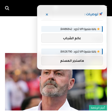
×
توصيات :
الرئيسية
تهدد
»
باقة متميزة VIP (كود: AA86842):
تهدد
عالم الشباب
باقة متميزة VIP (كود: AA26790):
ماسنجر المسلم
أخبار الرياضة