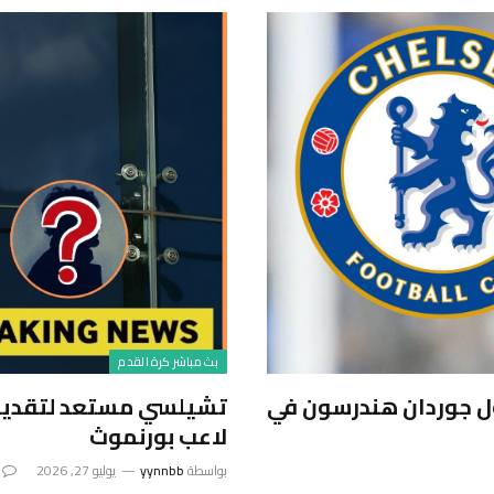
بث مباشر كرة القدم
ل جوردان هندرسون في
تشيلسي مستعد لتقديم
لاعب بورنموث
بواسطة
yynnbb
يوليو 27, 2026