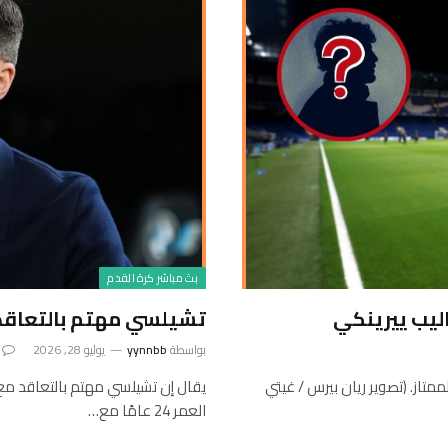
بث مباشر كرة القدم
ليب ييرينكي
تشيلسي مهتم بالتعاقد م
بواسطة
yynnbb
يوليو 28, 2026
متاز. (تصوير ريان بيرس / غيتي
يقال إن تشيلسي مهتم بالتعاقد مع م
العمر 24 عامًا مع…