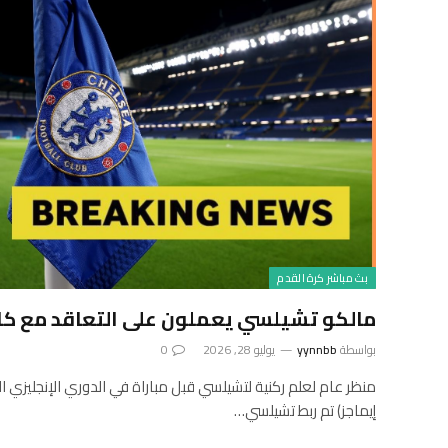
بث مباشر كرة القدم
مالكو تشيلسي يعملون على التعاقد مع كا
بواسطة
yynnbb
يوليو 28, 2026
0
منظر عام لعلم ركنية لتشيلسي قبل مباراة في الدوري الإنجليزي الم
إيماجز) تم ربط تشيلسي…