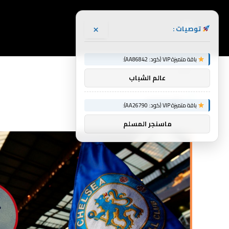
×
توصيات :
باقة متميزة VIP (كود: AA86842):
الرئيسية
تشيلسي
»
عالم الشباب
تشيلسي
باقة متميزة VIP (كود: AA26790):
ماسنجر المسلم