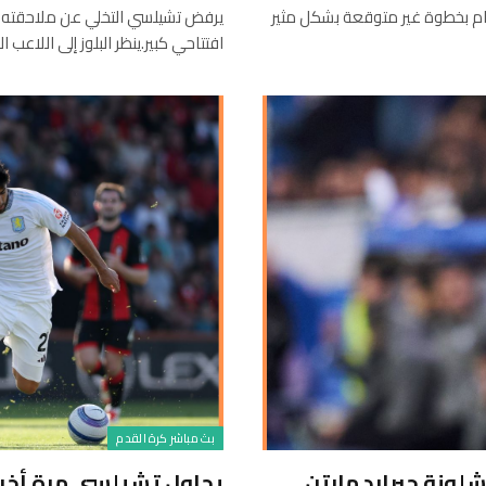
م بخطوة غير متوقعة بشكل مثير
يرفض تشيلسي التخلي عن ملاحقته
افتتاحي كبير.ينظر البلوز إلى اللاعب ا
بث مباشر كرة القدم
لونة جيرارد مارتن
يحاول تشيلسي مرة أخ