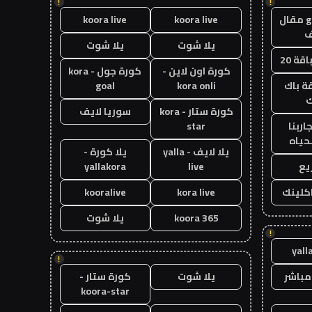
!
!
guest post مقال
koora live
koora live
يلا شوت
يلا شوت
قة 20
كورة اون لاين -
كورة جول - kora
ة باك
kora onli
goal
ك
كورة ستار - kora
سوريا لايف
اربنا
star
حياه
يلا لايف - yalla
يلا كورة -
يع
live
yallakora
اكلينك
kora live
kooralive
koora 365
يلا شوت
!
yall
!
مباشر
يلا شوت
كورة ستار -
koora-star