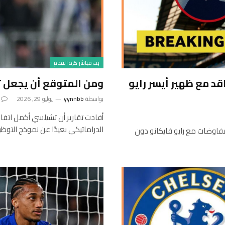
بث مباشر كرة القدم
 مع ظهير أيسر رايو
ومن المتوقع أن يجعل ت
بواسطة
yynnbb
يوليو 29, 2026
أفادت تقارير أن تشيلسي أكمل اتفاقً
الدراماتيكي بعيدًا عن نموذج التو
لمفاوضات مع رايو فايكانو دون