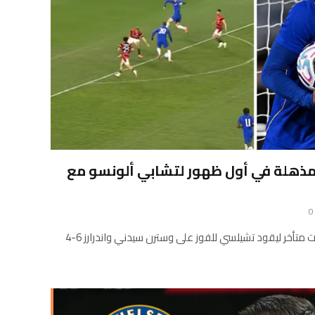
 مذهلة في أول ظهور لتشابي ألونسو مع
0
سجل جواو بيدرو ثلاثية رائعة في وقت متأخر ليقود تشيلسي للفوز على وسترن سيدني واندرارز 6-4