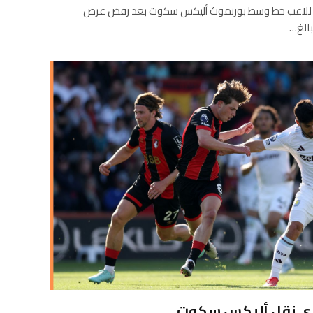
 للاعب خط وسط بورنموث أليكس سكوت بعد رفض عرض
لبالغ…
رى نقل أليكس سكوت