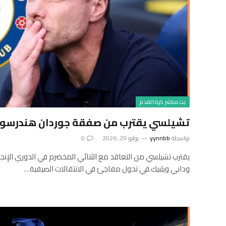
بث مباشر كرة القدم
تشيلسي يقترب من صفقة جوردان هندرسون
بواسطة
yynnbb
يوليو 29, 2026
0
يقترب تشيلسي من التعاقد مع الثنائي المخضرم في الدوري الإنج
وداني ويلبيك.في تحول مفاجئ في الانتقالات الصيفية…