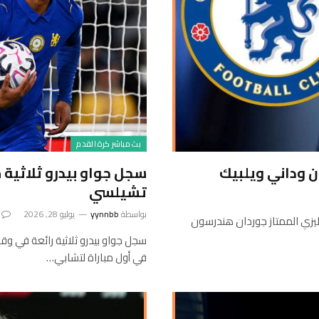
بث مباشر كرة القدم
 وداني ويلبيك
سجل جواو بيدرو ثلاثية
تشيلسي
بواسطة
yynnbb
يوليو 28, 2026
ليزي الممتاز جوردان هندرسون
في أول مباراة لتشابي…