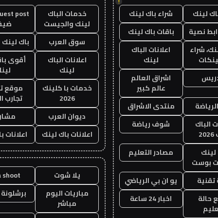
!
اك لينك
شراء باك لينك
خدمات الباك
لينك والجيست
ضيف
ابط نصية
باقات باك لينك
سوق العرب
باك لينك با
نك، شراء
اعلانات الباك
ينكات
لينك
اعلانات الباك
أقوى باق
لينك
لين
دريس
اشراق العالم
عالم كبير
خدمات با كلينك
موقع تج
2026
تجارب ال
الرياضة
منتدى الاشراق
ديوان العرب
مشار
ت الباك
شوف رياضة
20
اعلانات باك لينك
اعلانات ب
لينك
مصادر التعليم
 بوست
يلا شوت
a shoot
تقنية
يو ان بي الرياضي
مباريات اليوم
برشلونة 
 حالة
اخبار 24 ساعة
مباشر
عليم