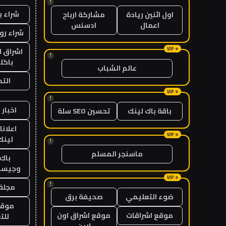
!
شراء ب
اول اثنين ريادة
مشاركة ارباح
اعمال
ادسنس
شراء رو
اشراق ل
!
باكل
عالم الشباب
الت
!
اخبار 
باقة باك لينك
تحسين SEO سلة
اعلانا
لينك 26
!
ماسنجر المسلم
باك 
وجيست
!
مجلة 
ضوء التعليمي
صحيفة برق
موقع
موقع اشراقات
موقع اشراق اون
للت
لاين