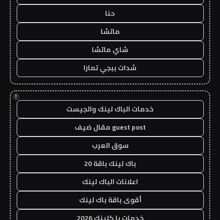
حنا
ماتشا
شاي ماتشا
شدات ببجي تمارا
!
خدمات الباك لينك والجيست
guest post مقال ضيف
سوق العرب
باك لينك باقة 20
اعلانات الباك لينك
أقوى باقة باك لينك
خدمات با كلينك 2026