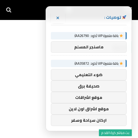
×
توصيات :
الرئيسية
بلدية
»
باقة متميزة VIP (كود: AA26790):
بلدية
ماسنجر المسلم
باقة متميزة VIP (كود: AA35872):
ضوء التعليمي
صحيفة برق
موقع اشراقات
موقع اشراق اون لاين
اركان سياحة وسفر
بث مباشر كرة القدم