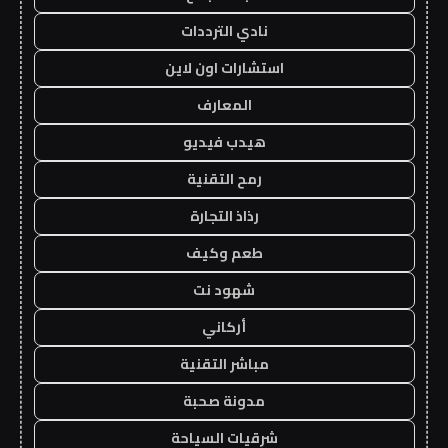
نادي الترددات
استشارات اون لاين
المعارف
هيدب فيديو
رمح التقنية
رذاذ التجارة
طعم وكيف
شهود نت
أركاني
مباشر التقنية
مدونة صحبة
شرقيات السياحة