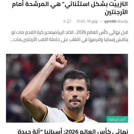
التزييت بشكل استثنائي” هي المرشحة أمام
الأرجنتين
بواسطة
yynnbb
يوليو 18, 2026
0
قبل نهائي كأس العالم 2026.. الخلد الرياضيمحرر كرة القدم مات لو
يناقش إسبانيا وفرصها في التغلب على حاملة اللقب الأرجنتين.مات…
أخبار الرياضة
نهائي كأس العالم 2026: أسبانيا “آلة جيدة