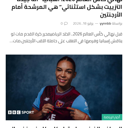
التزييت بشكل استثنائي” هي المرشحة أمام
الأرجنتين
بواسطة
yynnbb
يوليو 18, 2026
0
قبل نهائي كأس العالم 2026.. الخلد الرياضيمحرر كرة القدم مات لو
يناقش إسبانيا وفرصها في التغلب على حاملة اللقب الأرجنتين.مات…
أخبار الرياضة