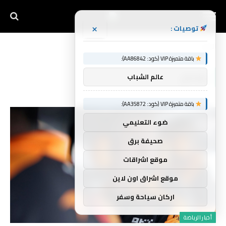
×
توصيات :
الرئيسية
بشكل
»
باقة متميزة VIP (كود: AA86842):
بشكل
عالم الشباب
باقة متميزة VIP (كود: AA35872):
ضوء التعليمي
صحيفة برق
موقع اشراقات
موقع اشراق اون لاين
اركان سياحة وسفر
أخبار الرياضة