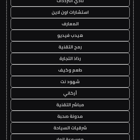
نادي الترددات
استشارات اون لاين
المعارف
هيدب فيديو
رمح التقنية
رذاذ التجارة
طعم وكيف
شهود نت
أركاني
مباشر التقنية
مدونة صحبة
شرقيات السياحة
موسوعة انوار