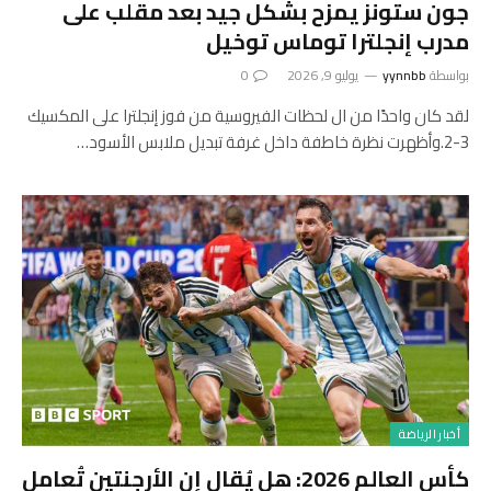
جون ستونز يمزح بشكل جيد بعد مقلب على
مدرب إنجلترا توماس توخيل
بواسطة
yynnbb
يوليو 9, 2026
0
لقد كان واحدًا من ال لحظات الفيروسية من فوز إنجلترا على المكسيك
3-2.وأظهرت نظرة خاطفة داخل غرفة تبديل ملابس الأسود…
أخبار الرياضة
كأس العالم 2026: هل يُقال إن الأرجنتين تُعامل