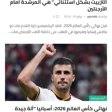
التزييت بشكل استثنائي” هي المرشحة أمام
الأرجنتين
بواسطة
yynnbb
يوليو 18, 2026
0
قبل نهائي كأس العالم 2026.. الخلد الرياضيمحرر كرة القدم مات لو
يناقش إسبانيا وفرصها في التغلب على حاملة اللقب الأرجنتين.مات…
أخبار الرياضة
نهائي كأس العالم 2026: أسبانيا “آلة جيدة