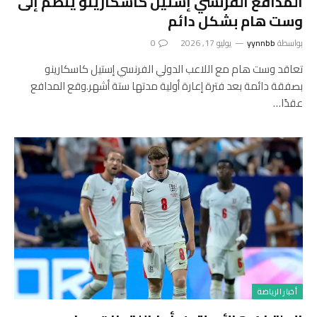
المدافع الفرنسي إستيل كاسكارينو ينضم إلى
وست هام بشكل دائم
بواسطة
yynnbb
يوليو 17, 2026
0
تعاقد وست هام مع اللاعب الدولي الفرنسي إستيل كاسكارينو
بصفقة دائمة بعد فترة إعارة أولية مدتها ستة أشهر.وقع المدافع
عقدًا…
أخبار الرياضة