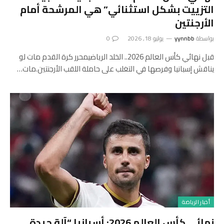
التزييت بشكل استثنائي” هي المرشحة أمام
الأرجنتين
بواسطة
yynnbb
يوليو 18, 2026
0
قبل نهائي كأس العالم 2026.. الخلد الرياضيمحرر كرة القدم مات لو
يناقش إسبانيا وفرصها في التغلب على حاملة اللقب الأرجنتين.مات…
أخبار الرياضة
نهائي كأس العالم 2026: أسبانيا “آلة جيدة