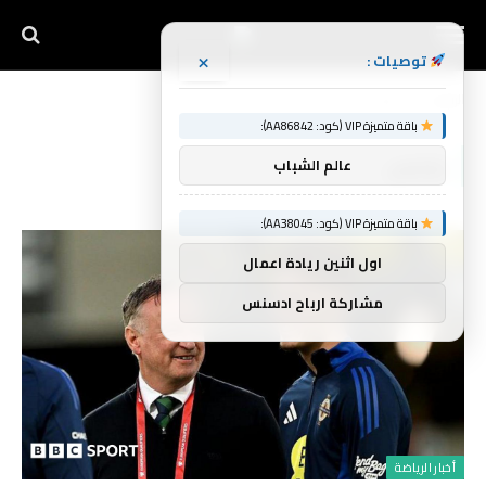
×
توصيات :
الرئيسية
برايس
»
باقة متميزة VIP (كود: AA86842):
برايس
عالم الشباب
باقة متميزة VIP (كود: AA38045):
اول اثنين ريادة اعمال
مشاركة ارباح ادسنس
أخبار الرياضة