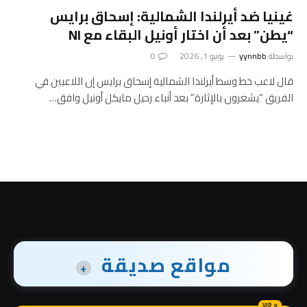
غينيا ضد أيرلندا الشمالية: إسحاق برايس
“يطن” بعد أن اختار أونيل البقاء مع NI
بواسطة
yynnbb
يونيو 1, 2026
0
قال لاعب خط وسط أيرلندا الشمالية إسحاق برايس إن اللاعبين في
الفريق “يشعرون بالإثارة” بعد أنباء رحيل مايكل أونيل وافق…
مواقع صديقة
+