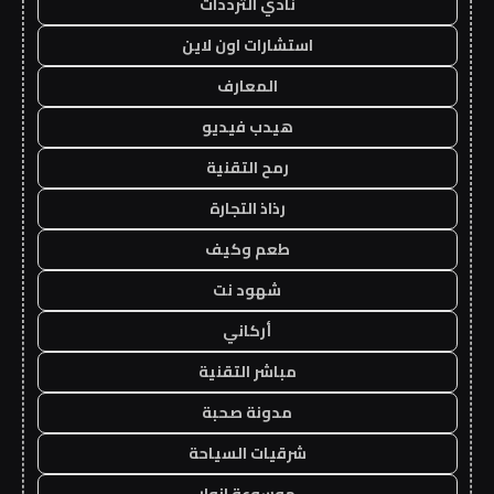
نادي الترددات
استشارات اون لاين
المعارف
هيدب فيديو
رمح التقنية
رذاذ التجارة
طعم وكيف
شهود نت
أركاني
مباشر التقنية
مدونة صحبة
شرقيات السياحة