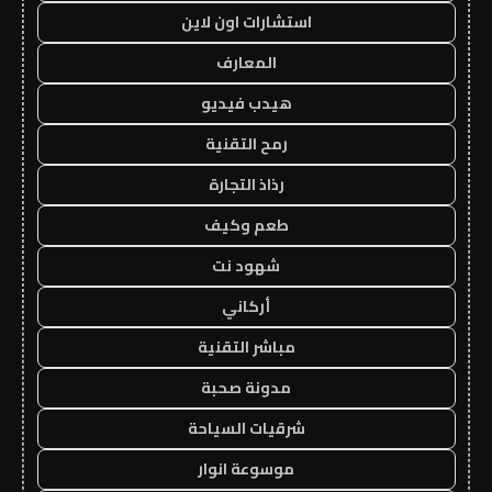
استشارات اون لاين
المعارف
هيدب فيديو
رمح التقنية
رذاذ التجارة
طعم وكيف
شهود نت
أركاني
مباشر التقنية
مدونة صحبة
شرقيات السياحة
موسوعة انوار