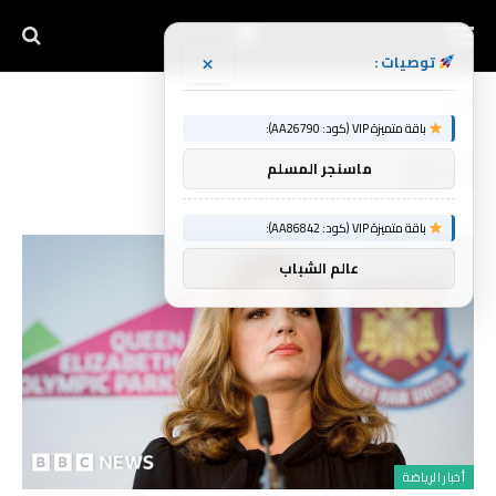
×
توصيات :
الرئيسية
بحظر
»
باقة متميزة VIP (كود: AA26790):
بحظر
ماسنجر المسلم
باقة متميزة VIP (كود: AA86842):
عالم الشباب
أخبار الرياضة