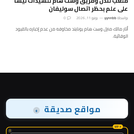
ملعب لندن وفريق وست هام للسيدات ليسا
على علم بحظر اتصال سوليفان
بواسطة
yynnbb
يونيو 11, 2026
0
أثار مالك منزل وست هام يونايتد مخاوفه من عدم إخباره بالقيود
الوقائية.
مواقع صديقة
+
!