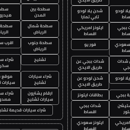
سطحة بين
سطح
ا لودو
شحن يلا لودو
المدن
هيدرو
ساط
تابي تمارا
سطحة شمال
سطحة 
 ببجي
ايتونز امريكي
الرياض
الري
ساط
اقساط
سطحة جنوب
اقرب س
 سعودي
فور يو
الرياض
ساط
تشليح
شراء سي
شدات
شدات ببجي عن
سكرا
جي
طريق الايدي
شراء سيارات
موقع ش
ا لودو
شحن لودو عن
تشليح
سيارات 
طريق الايدي
ارقام يشترون
شراء سي
 ببجي
بطاقات ايتونز
سيارات تشليح
مصدو
ستيشن
شدات ببجي
شراء سيارات قديمة تشلي
ور
اقساط
 امريكي
ايتونز سعودي
ساط
اقساط