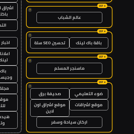
اشراق ل
!
باكل
عالم الشباب
الت
!
اخبار 
باقة باك لينك
تحسين SEO سلة
اعلانا
لينك 26
!
ماسنجر المسلم
باك 
وجيست
!
مجلة 
ضوء التعليمي
صحيفة برق
موقع
موقع اشراقات
موقع اشراق اون
للت
لاين
هيدب
اركان سياحة وسفر
وتر