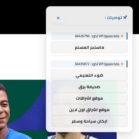
×
توصيات :
باقة متميزة VIP (كود: AA26790):
الرئيسية
بالدوري
»
ماسنجر المسلم
بالدوري
باقة متميزة VIP (كود: AA35872):
ضوء التعليمي
صحيفة برق
موقع اشراقات
موقع اشراق اون لاين
اركان سياحة وسفر