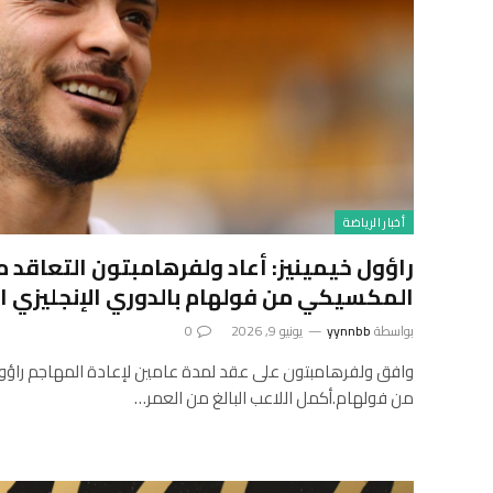
أخبار الرياضة
راؤول خيمينيز: أعاد ولفرهامبتون التعاقد 
المكسيكي من فولهام بالدوري الإنجليزي ال
بواسطة
yynnbb
يونيو 9, 2026
0
وافق ولفرهامبتون على عقد لمدة عامين لإعادة المهاجم راؤول
من فولهام.أكمل اللاعب البالغ من العمر…