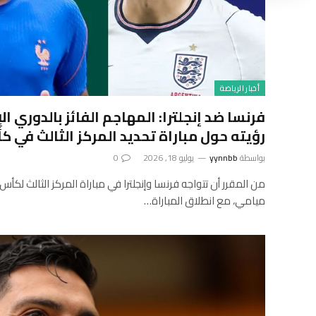
أخبار الرياضة
فرنسا ضد إنجلترا: المهاجم الفائز بالدوري ال
رؤيته حول مباراة تحديد المركز الثالث في ك
بواسطة
yynnbb
يوليو 18, 2026
0
ميامي، مع انطلاق المباراة…