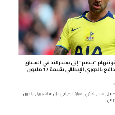
 توتنهام “ينضم” إلى سندرلاند في السباق
الصيفي للحصول على مدافع بالدوري الإيطالي بقيمة 17 مليون
0
نضم إلى سندرلاند في السباق الصيفي على مدافع بولونيا جون
ر في…