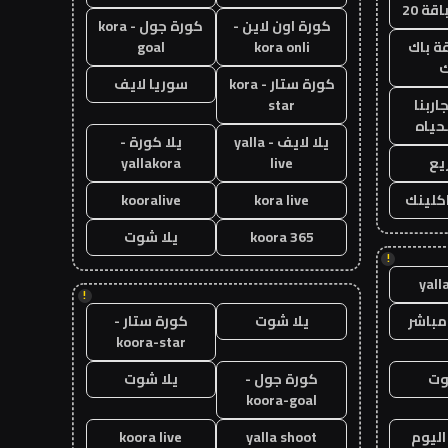
قة 20
كورة اون لاين -
كورة جول - kora
ة باك
kora onli
goal
ك
كورة ستار - kora
سوريا لايف
اربنا
star
حياه
يلا لايف - yalla
يلا كورة -
يع
live
yallakora
اكلينك
kora live
kooralive
koora 365
يلا شوت
!
yall
!
مباشر
يلا شوت
كورة ستار -
koora-star
وت
كورة جول -
يلا شوت
koora-goal
اليوم
yalla shoot
koora live