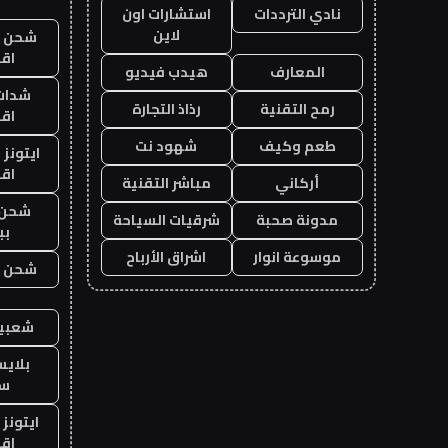
نادي الترددات
استشارات اون
لاين
شحن يل
اق
المعارف
هيدب فيديو
شدات
رمح التقنية
رذاذ التجارة
اق
طعم وكيف
شهود نت
ايتونز
اق
أركاني
مباشر التقنية
شحن 
مدونة صحبة
شرقيات السياحة
بب
موسوعة انوار
اشراق الأرباح
شحن يل
شعبية
بلاي
ست
ايتونز
اق