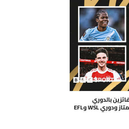
ائزين بالدوري
الإنجليزي الممتاز والدوري الاسكتلندي الممتاز ودوري WSL وEFL