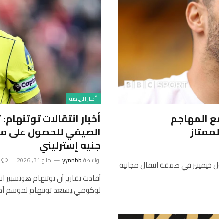
أخبار الرياضة
مع المهاجم
أخبار انتقالات توتنهام:
ممتاز
جنيه إسترليني
بواسطة
yynnbb
مايو 31, 2026
 خيمينيز في صفقة انتقال مجانية
أفادت تقارير أن توتنهام هوتسبير ا
لوكومي.يستعد توتنهام لموسم آخ