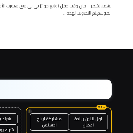
نشمر، نشمر – حان وقت حفل توزيع جوائز بي بي سي سبورت الأول
الموسم.تم التصويت لهذه…
!
شراء ب
اول اثنين ريادة
مشاركة ارباح
اعمال
ادسنس
شراء رو