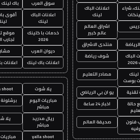
سوق العرب
باك لينك با
نك، شراء
اعلانات الباك
ينكات
لينك
اعلانات الباك
أقوى باق
لينك
لين
دريس
اشراق العالم
عالم كبير
خدمات با كلينك
موقع تج
2026
تجارب ال
الرياضة
منتدى الاشراق
ديوان العرب
مشار
ت الباك
شوف رياضة
20
اعلانات باك لينك
اعلانات ب
لينك
مصادر التعليم
 بوست
يلا شوت
a shoot
تقنية
يو ان بي الرياضي
مباريات اليوم
برشلونة 
 حالة
اخبار 24 ساعة
مباشر
عليم
ريال مدريد
يلا ش
 فنون
صحيفة العالم
مباشر
فيه
yalla shoot
مباريات 