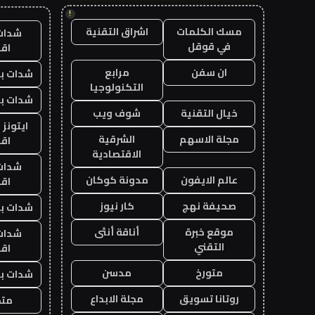
!
مسك الكلمات
اشراق التقنية
شدات
في قوقل
اق
ان سفن
مرابع
شدات بب
التكنولوجيا
شدات بب
خيال التقنية
شوف ويب
ايتونز
مجلة الاسهم
الشرقية
اق
الاقتصادية
شدات
عالم الايفون
مدونة كوكان
اق
صحيفة نهج
كار نيوز
شدات بب
موقع خبرة
أناقة أنثى
شدات
التقني
اق
متورخ
مدسن
شدات بب
روتانا تسويق
مجلة الابداع
متجر