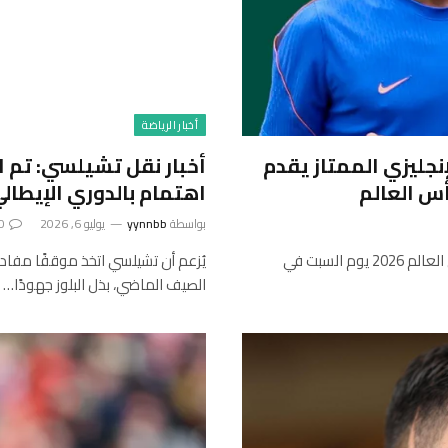
أخبار الرياضة
إنجليزي الممتاز يقدم
أخبار نقل تشيلسي: تم ا
أس العالم
اهتمام بالدوري الإيطال
بواسطة
yynnbb
يوليو 6, 2026
0
من المقرر أن تتواجه فرنسا وإنجلترا في مباراة المركز الثالث لكأس العالم 2026 يوم السبت في
يُزعم أن تشيلسي اتخذ موقفًا مفاده 
الصيف الماضي، بذل البلوز جهودًا…