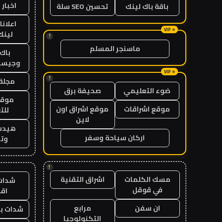
اخبار 
باقة باك لينك
تحسين SEO سلة
اعلانا
لينك 26
!
ماسنجر المسلم
باك 
وجيست
!
مجلة 
ضوء التعليمي
صحيفة برق
موقع
موقع اشراقات
موقع اشراق اون
للت
لاين
هيدب
اركان سياحة وسفر
وتر
!
مسك الكلمات
اشراق التقنية
شدات
في قوقل
اق
ان سفن
مرابع
شدات بب
التكنولوجيا