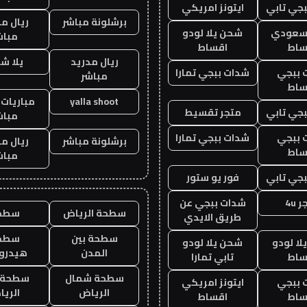
جي تابي
ايتونز امريكي
برشلونة مباشر
ريال م
 سعودي
شحن يلا لودو
مباش
ساط
اقساط
ريال مدريد
يلا ش
 ببجي
شدات ببجي تمارا
مباشر
ساط
yalla shoot
مباريات 
جي تابي
متجر تقسيط
مباش
 ببجي
شدات ببجي تمارا
برشلونة مباشر
ريال م
ساط
مباش
جي تابي
فور يو ستور
 4u
شدات ببجي عن
سطحة الرياض
سطح
طريق الايدي
سطحة بين
سطح
ا لودو
شحن يلا لودو
المدن
هيدرو
ساط
تابي تمارا
سطحة شمال
سطحة 
 ببجي
ايتونز امريكي
الرياض
الري
ساط
اقساط