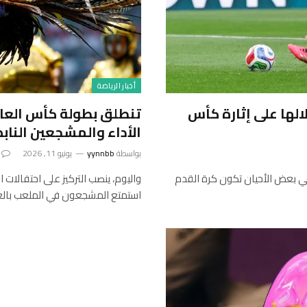
أخبار الرياضة
خرة تلقي بظلالها على إثارة كأس
تنطلق بطولة كأس العا
الأداء والمشجعين النابض
بواسطة
yynnbb
يونيو 11, 2026
ي بعض الأحيان تكون كرة القدم
واليوم، ينصب التركيز على احتفالات
استمتع المشجعون في الملعب بال