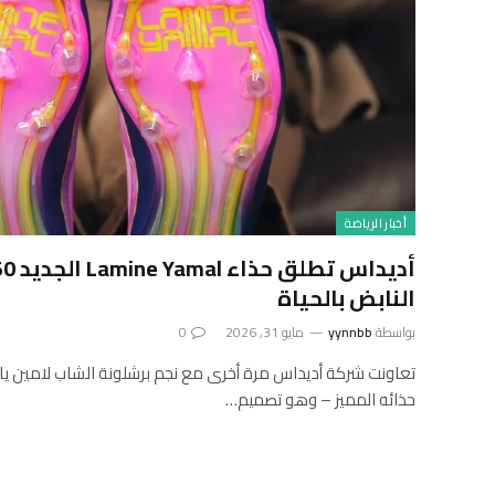
أخبار الرياضة
النابض بالحياة
بواسطة
yynnbb
مايو 31, 2026
0
تعاونت شركة أديداس مرة أخرى مع نجم برشلونة الشاب لامين يام
حذائه المميز – وهو تصميم…