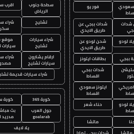
سطحة جنوب
اقرب س
 سعودي
فور يو
الرياض
ساط
تشليح
شراء سي
شدات
شدات ببجي عن
سكرا
جي
طريق الايدي
شراء سيارات
موقع ش
ا لودو
شحن لودو عن
تشليح
سيارات 
طريق الايدي
ارقام يشترون
شراء سي
 ببجي
بطاقات ايتونز
سيارات تشليح
مصدو
ستيشن
شدات ببجي
شراء سيارات قديمة تشلي
ور
اقساط
 امريكي
ايتونز سعودي
ساط
اقساط
كورة 365
كورة س
ا لودو
حناء شعر
جول العرب
بث مباشر
ساط
goalarab
مدريد ا
نا
ماتشا
يلا لايف
ماتشا
شدات ببجي تمارا