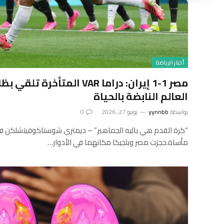
أخبار الرياضة
مصر 1-1 إيران: دراما VAR المتأ
العالم النابضة بالحياة
بواسطة
yynnbb
يونيو 27, 2026
0
“كرة القدم هي باليه الجماهير.” – ديمتري شوستاكوفيتشلكن ف
مأساة.حجزت مصر وبلجيكا مكانهما في الأدوار…