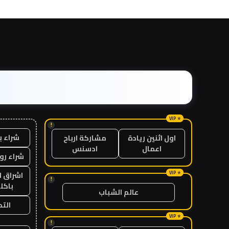
!
شراء ب
اول اثنين ريادة
مشاركة ارباح
اعمال
ادسنس
شراء رو
اشراق ل
!
باكل
عالم الشباب
الت
!