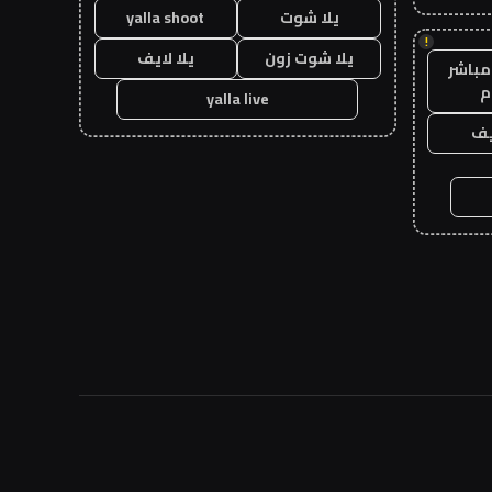
يلا شوت
yalla shoot
!
يلا شوت زون
يلا لايف
مباشر
م
yalla live
يف