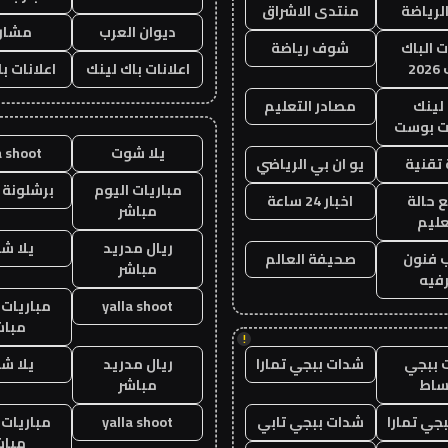
الرياضة
منتدى الاشراق
ديوان العرب
مشار
ت الباك
شوف رياضة
20
اعلانات باك لينك
اعلانات ب
لينك
مصادر التعليم
 بوست
يلا شوت
a shoot
تقنية
يو ان بي الرياضي
مباريات اليوم
برشلونة 
 حالة
اخبار 24 ساعة
مباشر
عليم
ريال مدريد
يلا ش
 فنون
صحيفة العالم
مباشر
فيه
yalla shoot
مباريات 
مباش
!
 ببجي
شدات ببجي تمارا
ريال مدريد
يلا ش
ساط
مباشر
جي تمارا
شدات ببجي تابي
yalla shoot
مباريات 
مباش