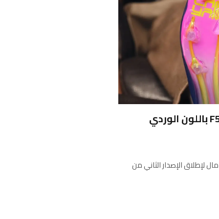
أديداس تطلق حذاء Lamine Yamal الجديد F50 باللون الوردي
ال لإطلاق الإصدار الثاني من