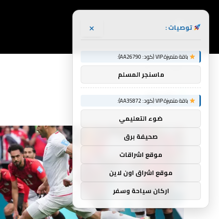
×
توصيات :
باقة متميزة VIP (كود: AA26790):
الرئيسية
بالحياة
»
ماسنجر المسلم
بالحياة
باقة متميزة VIP (كود: AA35872):
ضوء التعليمي
صحيفة برق
موقع اشراقات
موقع اشراق اون لاين
اركان سياحة وسفر