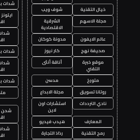
شدات بب
خيال التقنية
شوف ويب
ايتونز
مجلة الاسهم
الشرقية
اق
الاقتصادية
شدات
عالم الايفون
مدونة كوكان
اق
صحيفة نهج
كار نيوز
شدات بب
موقع خبرة
أناقة أنثى
شدات
التقني
اق
متورخ
مدسن
شدات بب
روتانا تسويق
مجلة الابداع
متجر
نادي الترددات
استشارات اون
لاين
شحن يل
اق
المعارف
هيدب فيديو
شدات
رمح التقنية
رذاذ التجارة
اق