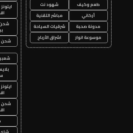
طعم وكيف
شهود نت
ايتونز
اق
أركاني
مباشر التقنية
شحن 
مدونة صحبة
شرقيات السياحة
بب
موسوعة انوار
اشراق الأرباح
شحن يل
شعبية
بلاي
ست
ايتونز
اق
شحن يل
اق
ح
شاي 