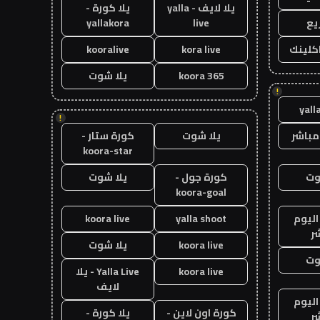
يلا لايف - yalla
يلا كورة -
يع
live
yallakora
اكلينك
kora live
kooralive
koora 365
يلا شوت
!
yall
!
مباشر
يلا شوت
كورة ستار -
koora-star
وت
كورة جول -
يلا شوت
koora-goal
اليوم
yalla shoot
koora live
ر
koora live
يلا شوت
وت
koora live
Yalla Live - يلا
لايف
اليوم
كورة اون لاين -
يلا كورة -
ر