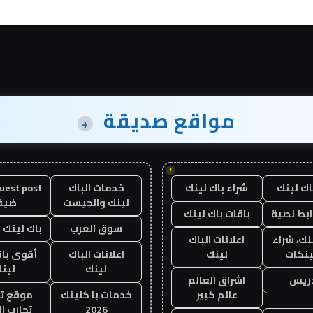
مواقع صديقة
+
!
اك لينك
شراء باك لينك
خدمات الباك
لينك والجيست
ضيف
ابط نصية
باقات باك لينك
سوق العرب
باك لينك با
نك، شراء
اعلانات الباك
ينكات
لينك
اعلانات الباك
أقوى باق
لينك
لين
دريس
اشراق العالم
عالم كبير
خدمات با كلينك
موقع تج
2026
تجارب ال