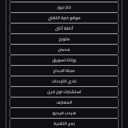
كار نيوز
موقع خبرة التقني
أناقة أنثى
متورخ
مدسن
روتانا تسويق
مجلة الابداع
نادي الترددات
استشارات اون لاين
المعارف
هيدب فيديو
رمح التقنية