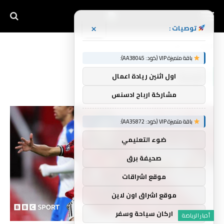
×
توصيات :
الرئيسية
الودية
»
باقة متميزة VIP (كود: AA38045):
الودية
اول اثنين ريادة اعمال
مشاركة ارباح ادسنس
باقة متميزة VIP (كود: AA35872):
ضوء التعليمي
صحيفة برق
موقع اشراقات
موقع اشراق اون لاين
اركان سياحة وسفر
أخبار الرياضة