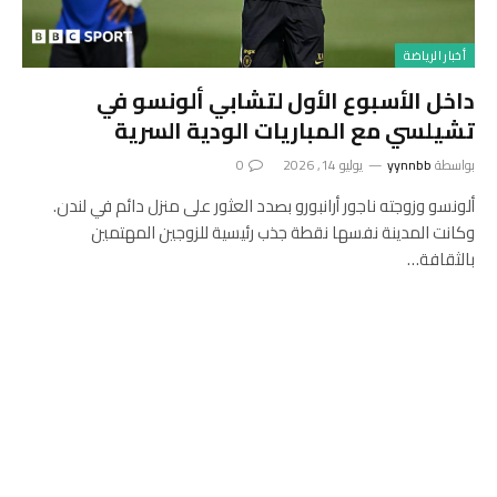
أخبار الرياضة
داخل الأسبوع الأول لتشابي ألونسو في
تشيلسي مع المباريات الودية السرية
بواسطة
yynnbb
يوليو 14, 2026
0
ألونسو وزوجته ناجور أرانبورو بصدد العثور على منزل دائم في لندن.
وكانت المدينة نفسها نقطة جذب رئيسية للزوجين المهتمين
بالثقافة…