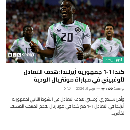
أخبار الرياضة
كندا 1-1 جمهورية أيرلندا: هدف التعادل
لأوغبيني في مباراة مونتريال الودية
بواسطة
yynnbb
يونيو 6, 2026
0
وأحرز تشيدوزي أوغبيني هدف التعادل في الشوط الثاني لجمهورية
أيرلندا في التعادل 1-1 مع كندا في مونتريال.تقدم المنتخب المضيف
لكأس…