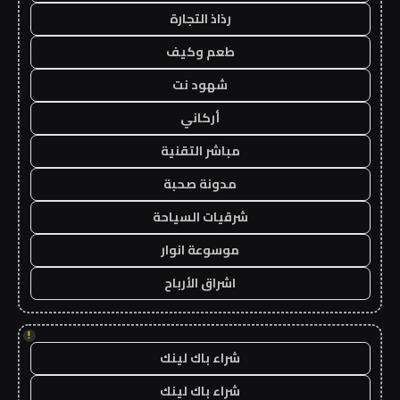
رذاذ التجارة
طعم وكيف
شهود نت
أركاني
مباشر التقنية
مدونة صحبة
شرقيات السياحة
موسوعة انوار
اشراق الأرباح
!
شراء باك لينك
شراء باك لينك