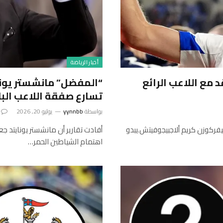
أخبار الرياضة
 مع اللاعب الرائع
“المفضل” مانشستر يونا
تسارع صفقة اللاعب البالغ من 
بواسطة
yynnbb
يوليو 20, 2026
يفركوزن كريم ألاجبيجوفيتش.يبدو
أفادت تقارير أن مانشستر يونايتد ج
اهتمام الشياطين الحمر…