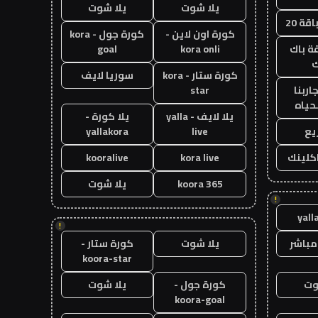
يلا شوت
يلا شوت
قة 20
كورة اون لاين -
كورة جول - kora
ة باك
kora onli
goal
ك
كورة ستار - kora
سوريا لايف
اربنا
star
حياه
يلا لايف - yalla
يلا كورة -
يع
live
yallakora
اكلينك
kora live
kooralive
koora 365
يلا شوت
!
yall
!
مباشر
يلا شوت
كورة ستار -
koora-star
وت
كورة جول -
يلا شوت
koora-goal