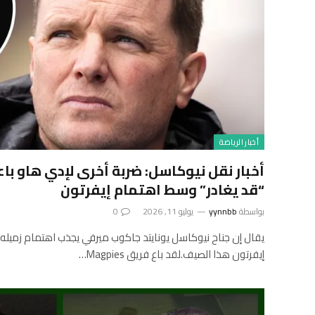
أخبار الرياضة
أخبار نقل نيوكاسل: ضربة أخرى لإدي هاو با
“قد يغادر” وسط اهتمام إيفرتون
بواسطة
yynnbb
يوليو 11, 2026
0
يقال إن جناح نيوكاسل يونايتد جاكوب ميرفي يجذب اهتمام زميله ف
إيفرتون هذا الصيف.لقد باع فريق Magpies…