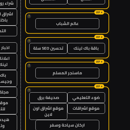
شراء رو
اشراق ل
!
باكل
عالم الشباب
الت
!
اخبار 
باقة باك لينك
تحسين SEO سلة
اعلانا
لينك 26
!
ماسنجر المسلم
باك 
وجيست
!
مجلة 
ضوء التعليمي
صحيفة برق
موقع
موقع اشراقات
موقع اشراق اون
للت
لاين
هيدب
اركان سياحة وسفر
وتر