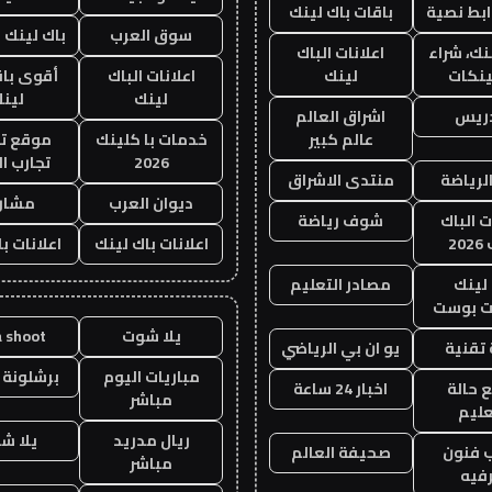
ابط نصية
باقات باك لينك
سوق العرب
باك لينك با
نك، شراء
اعلانات الباك
ينكات
لينك
اعلانات الباك
أقوى باق
لينك
لين
دريس
اشراق العالم
عالم كبير
خدمات با كلينك
موقع تج
2026
تجارب ال
الرياضة
منتدى الاشراق
ديوان العرب
مشار
ت الباك
شوف رياضة
20
اعلانات باك لينك
اعلانات ب
لينك
مصادر التعليم
 بوست
يلا شوت
a shoot
تقنية
يو ان بي الرياضي
مباريات اليوم
برشلونة 
 حالة
اخبار 24 ساعة
مباشر
عليم
ريال مدريد
يلا ش
 فنون
صحيفة العالم
مباشر
فيه