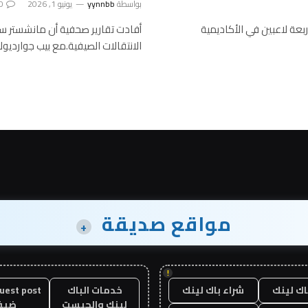
بواسطة
yynnbb
يونيو 1, 2026
0
عة لاعبين في الأكاديمية
أفادت تقارير صحفية أن مانشستر س
الانتقالات الصيفية.مع بيب جوارديو
مواقع صديقة
+
!
اك لينك
شراء باك لينك
خدمات الباك
لينك والجيست
ضيف