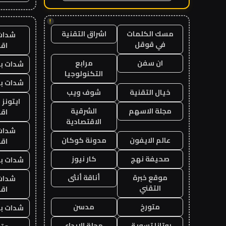
!
مسك الكلمات
اشراق التقنية
شدات
في قوقل
اق
ان سفن
مرابع
شدات بب
التكنولوجيا
شدات بب
خيال التقنية
شوف ويب
ايتونز
مجلة الاسهم
الشرقية
اق
الاقتصادية
شدات
عالم الايفون
مدونة كوكان
اق
صحيفة نهج
كار نيوز
شدات بب
موقع خبرة
أناقة أنثى
شدات
التقني
اق
متورخ
مدسن
شدات بب
روتانا تسويق
مجلة الابداع