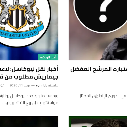
أخبار الرياضة
عتباره المرشح المفضل
أخبار نقل نيوكاسل: لا
جيماريش مطلوب من قبل
بواسطة
yynnbb
يوليو 11, 2026
ي الدوري الإنجليزي الممتاز
وبحسب ما ورد حدد نيوكاسل يونايت
موافقتهم على بيع القائد برونو…