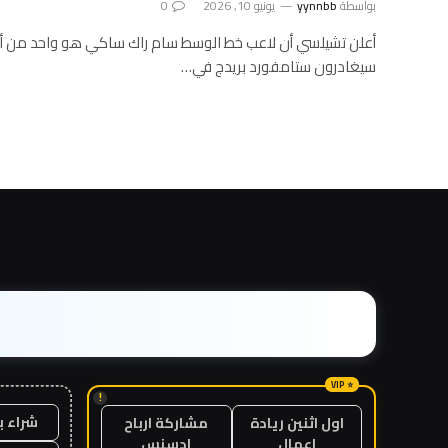
بواسطة
yynnbb
يونيو 10, 2026
0
أعلن تشيلسي أن لاعب خط الوسط سام راك ساكي هو واحد من أرب
سيغادرون ستامفورد بريدج في…
!
شراء ب
اول اثنين ريادة
مشاركة ارباح
اعمال
ادسنس