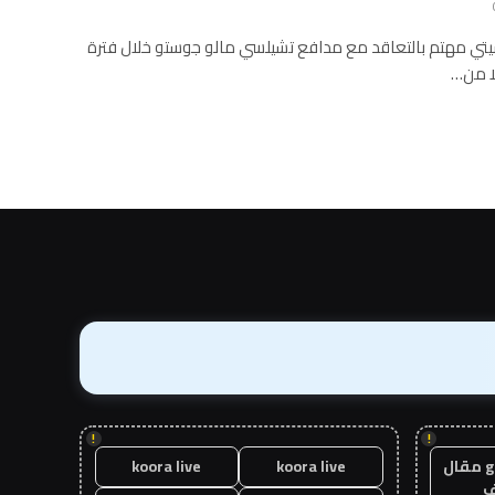
يتي مهتم بالتعاقد مع مدافع تشيلسي مالو جوستو خلال فترة
لا من…
!
!
guest post مقال
koora live
koora live