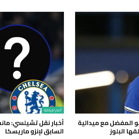
أخبار الرياضة
و المفضل مع ميدالية
أخبار نقل تشيلسي: مان
قها البلوز
السابق لإنزو ماريسكا