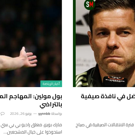
أخبار الرياضة
لسي: يمكن بيع BlueCo المفضل في نافذة صيفية
بول مولين: المهاجم ال
بالتراضي
بواسطة
yynnbb
يونيو 26, 2026
ترة الانتقالات الصيفية.في صباح
مارك بويزر، معلق راديو بي بي سي
استحوذوا على خيال المشجعين…