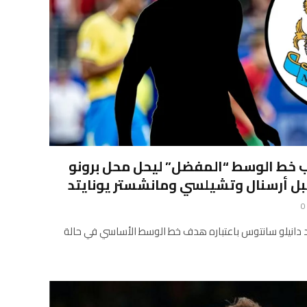
عب خط الوسط “المفضل” ليحل محل برونو
 أرسنال وتشيلسي ومانشستر يونايتد
0
د دانيلو سانتوس باعتباره هدف خط الوسط الأساسي في حالة