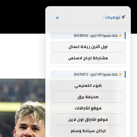
×
توصيات :
باقة متميزة VIP (كود: AA38045):
الرئيسية
المفضل
»
اول اثنين ريادة اعمال
مشاركة ارباح ادسنس
المفضل
باقة متميزة VIP (كود: AA35872):
ضوء التعليمي
صحيفة برق
موقع اشراقات
موقع اشراق اون لاين
اركان سياحة وسفر