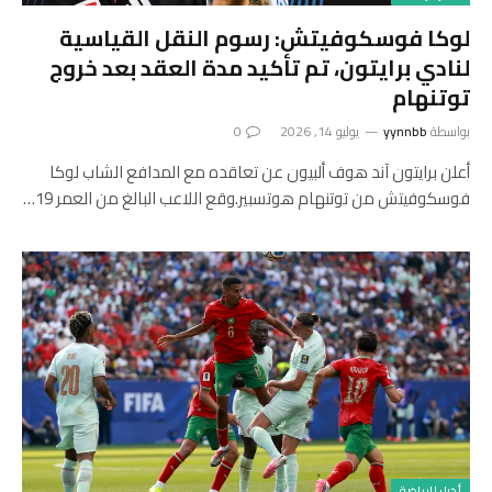
لوكا فوسكوفيتش: رسوم النقل القياسية
لنادي برايتون، تم تأكيد مدة العقد بعد خروج
توتنهام
بواسطة
yynnbb
يوليو 14, 2026
0
أعلن برايتون آند هوف ألبيون عن تعاقده مع المدافع الشاب لوكا
فوسكوفيتش من توتنهام هوتسبير.وقع اللاعب البالغ من العمر 19…
أخبار الرياضة