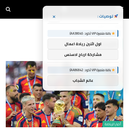
×
توصيات :
الرئيسية
القياسية
»
باقة متميزة VIP (كود: AA38045):
القياسية
اول اثنين ريادة اعمال
مشاركة ارباح ادسنس
باقة متميزة VIP (كود: AA86842):
عالم الشباب
أخبار الرياضة