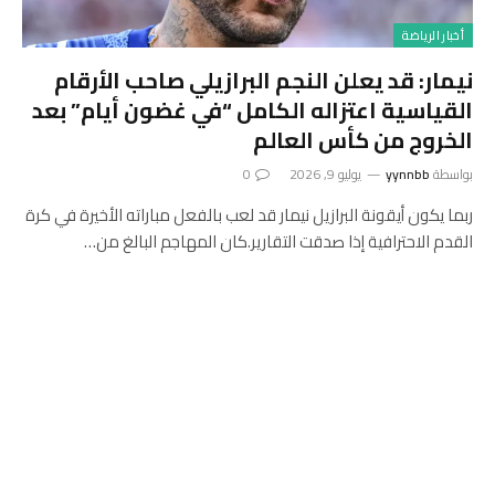
أخبار الرياضة
نيمار: قد يعلن النجم البرازيلي صاحب الأرقام
القياسية اعتزاله الكامل “في غضون أيام” بعد
الخروج من كأس العالم
بواسطة
yynnbb
يوليو 9, 2026
0
ربما يكون أيقونة البرازيل نيمار قد لعب بالفعل مباراته الأخيرة في كرة
القدم الاحترافية إذا صدقت التقارير.كان المهاجم البالغ من…