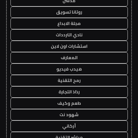
مدسن
روتانا تسويق
مجلة الابداع
نادي الترددات
استشارات اون لاين
المعارف
هيدب فيديو
رمح التقنية
رذاذ التجارة
طعم وكيف
شهود نت
أركاني
مباشر التقنية