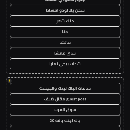
شحن يلا لودو اقساط
حناء شعر
حنا
ماتشا
شاي ماتشا
شدات ببجي تمارا
!
خدمات الباك لينك والجيست
guest post مقال ضيف
سوق العرب
باك لينك باقة 20