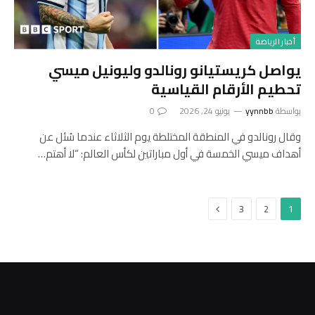
أخبار الرياضة
يواصل كريستيانو رونالدو وليونيل ميسي
تحطيم الأرقام القياسية
بواسطة
yynnbb
يونيو 24, 2026
0
وقال رونالدو في المنطقة المختلطة يوم الثلاثاء عندما سُئل عن
أهداف ميسي الخمسة في أول مباراتين لكأس العالم: “لا أهتم…
التالي
3
2
1