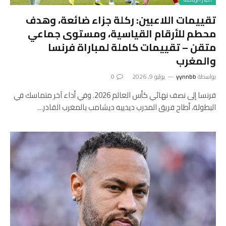
تقييمات اللاعبين: ركلة جزاء ضائعة، وهدف
محطم للأرقام القياسية، ومستوى جماعي
متقن – تقييمات كاملة لمباراة فرنسا
والمغرب
بواسطة
yynnbb
يوليو 9, 2026
0
فرنسا إلى نصف نهائي كأس العالم 2026. وفي أداء آخر متماسك في
البطولة، أطاح فريق المدرب ديدييه ديشامب بالمغرب القادر…